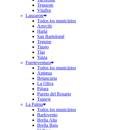
Tegueste
Vilaflor
Lanzarote
Todos los municipios
Arrecife
Haría
San Bartolomé
Teguise
Tinajo
Tías
Yaiza
Fuerteventura
Todos los municipios
Antigua
Betancuria
La Oliva
Pájara
Puerto del Rosario
Tuineje
La Palma
Todos los municipios
Barlovento
Breña Alta
Breña Baja