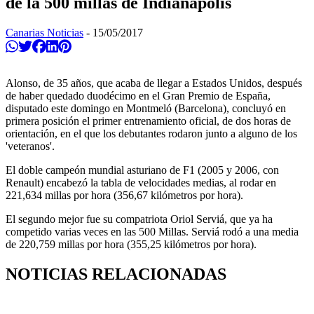
de la 500 millas de Indianápolis
Canarias Noticias
-
15/05/2017
Compartir en Whatsapp
Twittear
Compartir en Facebook
Compartir en Linkedin
Compartir en Pinterest
Alonso, de 35 años, que acaba de llegar a Estados Unidos, después
de haber quedado duodécimo en el Gran Premio de España,
disputado este domingo en Montmeló (Barcelona), concluyó en
primera posición el primer entrenamiento oficial, de dos horas de
orientación, en el que los debutantes rodaron junto a alguno de los
'veteranos'.
El doble campeón mundial asturiano de F1 (2005 y 2006, con
Renault) encabezó la tabla de velocidades medias, al rodar en
221,634 millas por hora (356,67 kilómetros por hora).
El segundo mejor fue su compatriota Oriol Serviá, que ya ha
competido varias veces en las 500 Millas. Serviá rodó a una media
de 220,759 millas por hora (355,25 kilómetros por hora).
NOTICIAS RELACIONADAS