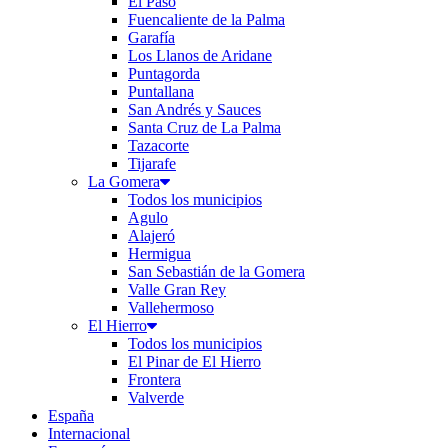
El Paso
Fuencaliente de la Palma
Garafía
Los Llanos de Aridane
Puntagorda
Puntallana
San Andrés y Sauces
Santa Cruz de La Palma
Tazacorte
Tijarafe
La Gomera
Todos los municipios
Agulo
Alajeró
Hermigua
San Sebastián de la Gomera
Valle Gran Rey
Vallehermoso
El Hierro
Todos los municipios
El Pinar de El Hierro
Frontera
Valverde
España
Internacional