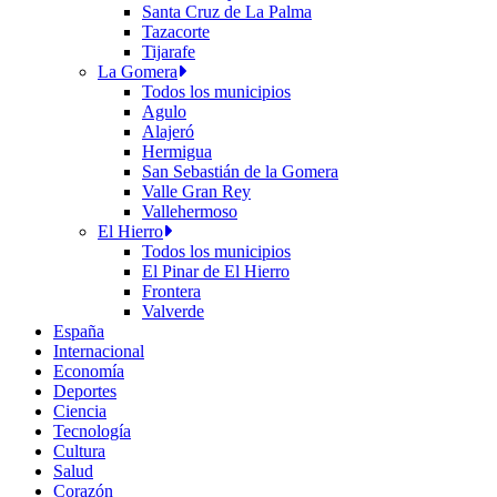
Santa Cruz de La Palma
Tazacorte
Tijarafe
La Gomera
Todos los municipios
Agulo
Alajeró
Hermigua
San Sebastián de la Gomera
Valle Gran Rey
Vallehermoso
El Hierro
Todos los municipios
El Pinar de El Hierro
Frontera
Valverde
España
Internacional
Economía
Deportes
Ciencia
Tecnología
Cultura
Salud
Corazón