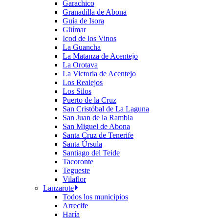
Garachico
Granadilla de Abona
Guía de Isora
Güímar
Icod de los Vinos
La Guancha
La Matanza de Acentejo
La Orotava
La Victoria de Acentejo
Los Realejos
Los Silos
Puerto de la Cruz
San Cristóbal de La Laguna
San Juan de la Rambla
San Miguel de Abona
Santa Cruz de Tenerife
Santa Úrsula
Santiago del Teide
Tacoronte
Tegueste
Vilaflor
Lanzarote
Todos los municipios
Arrecife
Haría