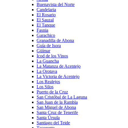
Buenavista del Norte
Candelaria
El Rosario
El Sauzal
El Tanque
Fasnia
Garachico
Granadilla de Abona
Guía de Isora
Güímar
Icod de los Vinos
La Guancha
La Matanza de Acentejo
La Orotava
La Victoria de Acentejo
Los Realejos
Los Silos
Puerto de la Cruz
San Cristóbal de La Laguna
San Juan de la Rambla
San Miguel de Abona
Santa Cruz de Tenerife
Santa Úrsula
Santiago del Teide
Tacoronte