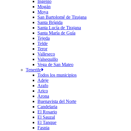
Ingenio
Mogán
Moya
San Bartolomé de Tirajana
Santa Brígida
Santa Lucía de Tirajana
Santa María de Guía
Tejeda
Telde
Teror
Valleseco
Valsequillo
Vega de San Mateo
Tenerife
Todos los municipios
Adeje
Arafo
Arico
Arona
Buenavista del Norte
Candelaria
El Rosario
El Sauzal
El Tanque
Fasnia