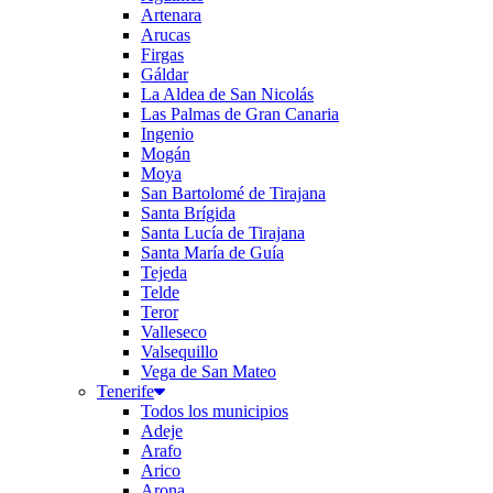
Artenara
Arucas
Firgas
Gáldar
La Aldea de San Nicolás
Las Palmas de Gran Canaria
Ingenio
Mogán
Moya
San Bartolomé de Tirajana
Santa Brígida
Santa Lucía de Tirajana
Santa María de Guía
Tejeda
Telde
Teror
Valleseco
Valsequillo
Vega de San Mateo
Tenerife
Todos los municipios
Adeje
Arafo
Arico
Arona