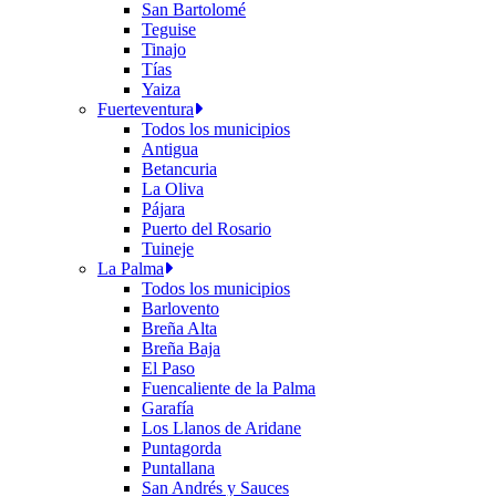
San Bartolomé
Teguise
Tinajo
Tías
Yaiza
Fuerteventura
Todos los municipios
Antigua
Betancuria
La Oliva
Pájara
Puerto del Rosario
Tuineje
La Palma
Todos los municipios
Barlovento
Breña Alta
Breña Baja
El Paso
Fuencaliente de la Palma
Garafía
Los Llanos de Aridane
Puntagorda
Puntallana
San Andrés y Sauces