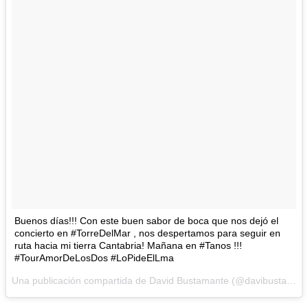
Buenos días!!! Con este buen sabor de boca que nos dejó el
concierto en #TorreDelMar , nos despertamos para seguir en
ruta hacia mi tierra Cantabria! Mañana en #Tanos !!!
#TourAmorDeLosDos #LoPideElLma
Una publicación compartida de David Bustamante (@davibusta) el
2