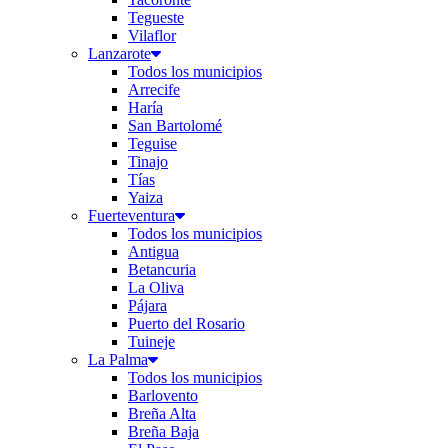
Tegueste
Vilaflor
Lanzarote
Todos los municipios
Arrecife
Haría
San Bartolomé
Teguise
Tinajo
Tías
Yaiza
Fuerteventura
Todos los municipios
Antigua
Betancuria
La Oliva
Pájara
Puerto del Rosario
Tuineje
La Palma
Todos los municipios
Barlovento
Breña Alta
Breña Baja