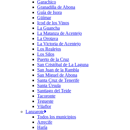
Garachico
Granadilla de Abona
Guía de Isora
Güímar
Icod de los Vinos
La Guancha
La Matanza de Acentejo
La Orotava
La Victoria de Acentejo
Los Realejos
Los Silos
Puerto de la Cruz
San Cristóbal de La Laguna
San Juan de la Rambla
San Miguel de Abona
Santa Cruz de Tenerife
Santa Úrsula
Santiago del Teide
Tacoronte
Tegueste
Vilaflor
Lanzarote
Todos los municipios
Arrecife
Haría