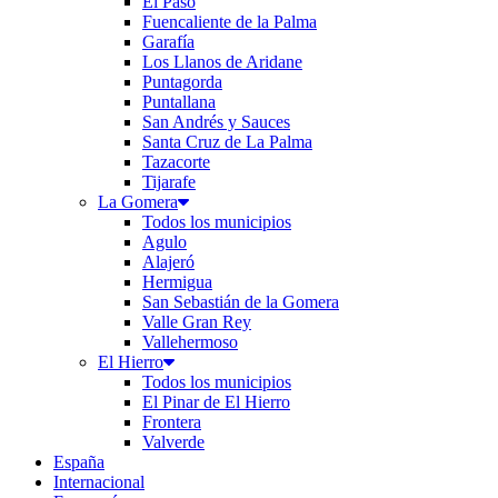
El Paso
Fuencaliente de la Palma
Garafía
Los Llanos de Aridane
Puntagorda
Puntallana
San Andrés y Sauces
Santa Cruz de La Palma
Tazacorte
Tijarafe
La Gomera
Todos los municipios
Agulo
Alajeró
Hermigua
San Sebastián de la Gomera
Valle Gran Rey
Vallehermoso
El Hierro
Todos los municipios
El Pinar de El Hierro
Frontera
Valverde
España
Internacional