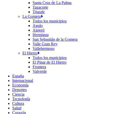
Santa Cruz de La Palma
Tazacorte
Tijarafe
La Gomera
Todos los municipios
Agulo
Alajeró
Hermigua
San Sebastián de la Gomera
Valle Gran Rey
Vallehermoso
El Hierro
Todos los municipios
El Pinar de El Hierro
Frontera
Valverde
España
Internacional
Economía
Deportes
Ciencia
Tecnología
Cultura
Salud
Corazón