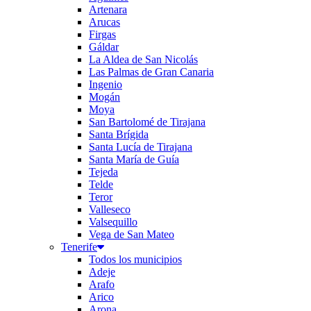
Artenara
Arucas
Firgas
Gáldar
La Aldea de San Nicolás
Las Palmas de Gran Canaria
Ingenio
Mogán
Moya
San Bartolomé de Tirajana
Santa Brígida
Santa Lucía de Tirajana
Santa María de Guía
Tejeda
Telde
Teror
Valleseco
Valsequillo
Vega de San Mateo
Tenerife
Todos los municipios
Adeje
Arafo
Arico
Arona