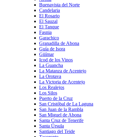
Buenavista del Norte
Candelaria
El Rosario
El Sauzal
El Tanque
Fasnia
Garachico
Granadilla de Abona
Guía de Isora
Güímar
Icod de los Vinos
La Guancha
La Matanza de Acentejo
La Orotava
La Victoria de Acentejo
Los Realejos
Los Silos
Puerto de la Cruz
San Cristóbal de La Laguna
San Juan de la Rambla
San Miguel de Abona
Santa Cruz de Tenerife
Santa Úrsula
Santiago del Teide
Tacoronte