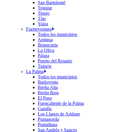
San Bartolomé
Teguise
Tinajo
Tías
Yaiza
Fuerteventura
Todos los municipios
Antigua
Betancuria
La Oliva
Pájara
Puerto del Rosario
Tuineje
La Palma
Todos los municipios
Barlovento
Breña Alta
Breña Baja
El Paso
Fuencaliente de la Palma
Garafía
Los Llanos de Aridane
Puntagorda
Puntallana
San Andrés y Sauces