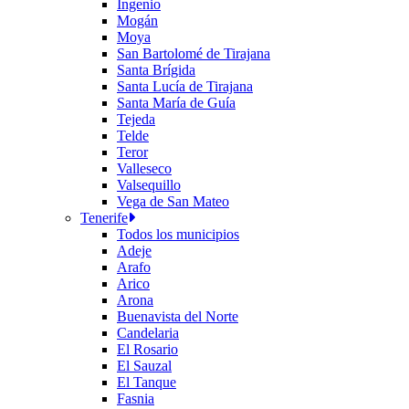
Ingenio
Mogán
Moya
San Bartolomé de Tirajana
Santa Brígida
Santa Lucía de Tirajana
Santa María de Guía
Tejeda
Telde
Teror
Valleseco
Valsequillo
Vega de San Mateo
Tenerife
Todos los municipios
Adeje
Arafo
Arico
Arona
Buenavista del Norte
Candelaria
El Rosario
El Sauzal
El Tanque
Fasnia