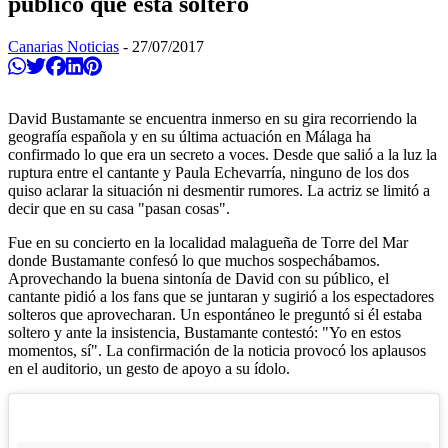
público que está soltero
Canarias Noticias
-
27/07/2017
Compartir en Whatsapp
Twittear
Compartir en Facebook
Compartir en Linkedin
Compartir en Pinterest
David Bustamante se encuentra inmerso en su gira recorriendo la
geografía española y en su última actuación en Málaga ha
confirmado lo que era un secreto a voces. Desde que salió a la luz la
ruptura entre el cantante y Paula Echevarría, ninguno de los dos
quiso aclarar la situación ni desmentir rumores. La actriz se limitó a
decir que en su casa "pasan cosas".
Fue en su concierto en la localidad malagueña de Torre del Mar
donde Bustamante confesó lo que muchos sospechábamos.
Aprovechando la buena sintonía de David con su público, el
cantante pidió a los fans que se juntaran y sugirió a los espectadores
solteros que aprovecharan. Un espontáneo le preguntó si él estaba
soltero y ante la insistencia, Bustamante contestó: "Yo en estos
momentos, sí". La confirmación de la noticia provocó los aplausos
en el auditorio, un gesto de apoyo a su ídolo.