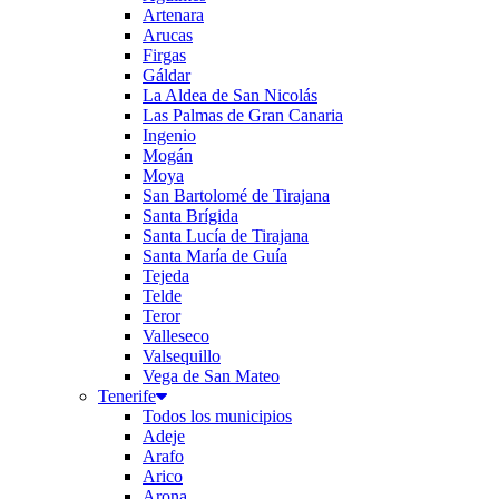
Artenara
Arucas
Firgas
Gáldar
La Aldea de San Nicolás
Las Palmas de Gran Canaria
Ingenio
Mogán
Moya
San Bartolomé de Tirajana
Santa Brígida
Santa Lucía de Tirajana
Santa María de Guía
Tejeda
Telde
Teror
Valleseco
Valsequillo
Vega de San Mateo
Tenerife
Todos los municipios
Adeje
Arafo
Arico
Arona