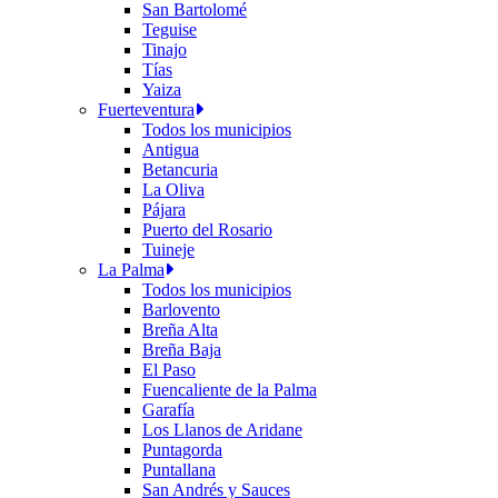
San Bartolomé
Teguise
Tinajo
Tías
Yaiza
Fuerteventura
Todos los municipios
Antigua
Betancuria
La Oliva
Pájara
Puerto del Rosario
Tuineje
La Palma
Todos los municipios
Barlovento
Breña Alta
Breña Baja
El Paso
Fuencaliente de la Palma
Garafía
Los Llanos de Aridane
Puntagorda
Puntallana
San Andrés y Sauces