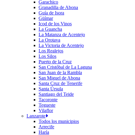
Garachico
Granadilla de Abona
Guía de Isora
Güímar
Icod de los Vinos
La Guancha
La Matanza de Acentejo
La Orotava
La Victoria de Acentejo
Los Realejos
Los Silos
Puerto de la Cruz
San Cristóbal de La Laguna
San Juan de la Rambla
San Miguel de Abona
Santa Cruz de Tenerife
Santa Úrsula
Santiago del Teide
Tacoronte
Tegueste
Vilaflor
Lanzarote
Todos los municipios
Arrecife
Haría