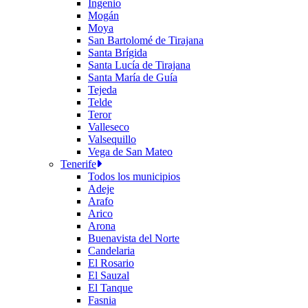
Ingenio
Mogán
Moya
San Bartolomé de Tirajana
Santa Brígida
Santa Lucía de Tirajana
Santa María de Guía
Tejeda
Telde
Teror
Valleseco
Valsequillo
Vega de San Mateo
Tenerife
Todos los municipios
Adeje
Arafo
Arico
Arona
Buenavista del Norte
Candelaria
El Rosario
El Sauzal
El Tanque
Fasnia