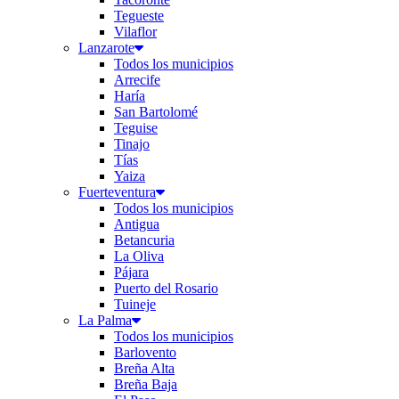
Tegueste
Vilaflor
Lanzarote
Todos los municipios
Arrecife
Haría
San Bartolomé
Teguise
Tinajo
Tías
Yaiza
Fuerteventura
Todos los municipios
Antigua
Betancuria
La Oliva
Pájara
Puerto del Rosario
Tuineje
La Palma
Todos los municipios
Barlovento
Breña Alta
Breña Baja