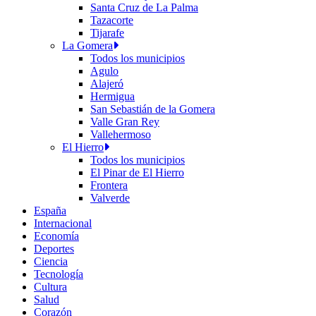
Santa Cruz de La Palma
Tazacorte
Tijarafe
La Gomera
Todos los municipios
Agulo
Alajeró
Hermigua
San Sebastián de la Gomera
Valle Gran Rey
Vallehermoso
El Hierro
Todos los municipios
El Pinar de El Hierro
Frontera
Valverde
España
Internacional
Economía
Deportes
Ciencia
Tecnología
Cultura
Salud
Corazón