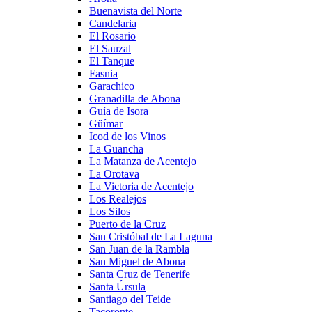
Buenavista del Norte
Candelaria
El Rosario
El Sauzal
El Tanque
Fasnia
Garachico
Granadilla de Abona
Guía de Isora
Güímar
Icod de los Vinos
La Guancha
La Matanza de Acentejo
La Orotava
La Victoria de Acentejo
Los Realejos
Los Silos
Puerto de la Cruz
San Cristóbal de La Laguna
San Juan de la Rambla
San Miguel de Abona
Santa Cruz de Tenerife
Santa Úrsula
Santiago del Teide
Tacoronte