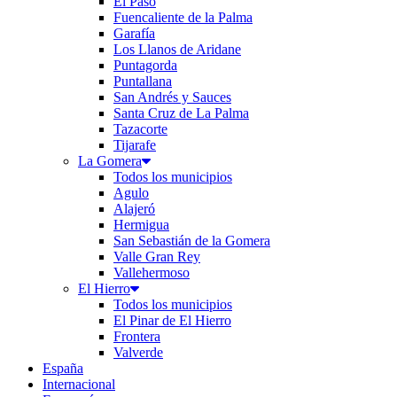
El Paso
Fuencaliente de la Palma
Garafía
Los Llanos de Aridane
Puntagorda
Puntallana
San Andrés y Sauces
Santa Cruz de La Palma
Tazacorte
Tijarafe
La Gomera
Todos los municipios
Agulo
Alajeró
Hermigua
San Sebastián de la Gomera
Valle Gran Rey
Vallehermoso
El Hierro
Todos los municipios
El Pinar de El Hierro
Frontera
Valverde
España
Internacional