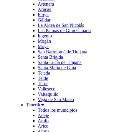
Artenara
Arucas
Firgas
Gáldar
La Aldea de San Nicolás
Las Palmas de Gran Canaria
Ingenio
Mogán
Moya
San Bartolomé de Tirajana
Santa Brígida
Santa Lucía de Tirajana
Santa María de Guía
Tejeda
Telde
Teror
Valleseco
Valsequillo
Vega de San Mateo
Tenerife
Todos los municipios
Adeje
Arafo
Arico
Arona