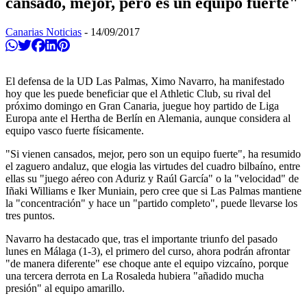
cansado, mejor, pero es un equipo fuerte"
Canarias Noticias
-
14/09/2017
Compartir en Whatsapp
Twittear
Compartir en Facebook
Compartir en Linkedin
Compartir en Pinterest
El defensa de la UD Las Palmas, Ximo Navarro, ha manifestado
hoy que les puede beneficiar que el Athletic Club, su rival del
próximo domingo en Gran Canaria, juegue hoy partido de Liga
Europa ante el Hertha de Berlín en Alemania, aunque considera al
equipo vasco fuerte físicamente.
"Si vienen cansados, mejor, pero son un equipo fuerte", ha resumido
el zaguero andaluz, que elogia las virtudes del cuadro bilbaíno, entre
ellas su "juego aéreo con Aduriz y Raúl García" o la "velocidad" de
Iñaki Williams e Iker Muniain, pero cree que si Las Palmas mantiene
la "concentración" y hace un "partido completo", puede llevarse los
tres puntos.
Navarro ha destacado que, tras el importante triunfo del pasado
lunes en Málaga (1-3), el primero del curso, ahora podrán afrontar
"de manera diferente" ese choque ante el equipo vizcaíno, porque
una tercera derrota en La Rosaleda hubiera "añadido mucha
presión" al equipo amarillo.