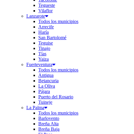
Tegueste
Vilaflor
Lanzarote
Todos los municipios
Arrecife
Haría
San Bartolomé
Teguise
Tinajo
Tías
Yaiza
Fuerteventura
Todos los municipios
Antigua
Betancuria
La Oliva
Pájara
Puerto del Rosario
Tuineje
La Palma
Todos los municipios
Barlovento
Breña Alta
Breña Baja