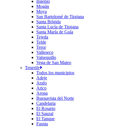
Ingenio
Mogán
Moya
San Bartolomé de Tirajana
Santa Brígida
Santa Lucía de Tirajana
Santa María de Guía
Tejeda
Telde
Teror
Valleseco
Valsequillo
Vega de San Mateo
Tenerife
Todos los municipios
Adeje
Arafo
Arico
Arona
Buenavista del Norte
Candelaria
El Rosario
El Sauzal
El Tanque
Fasnia