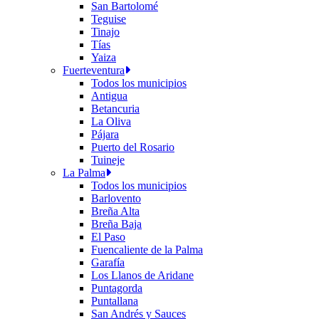
San Bartolomé
Teguise
Tinajo
Tías
Yaiza
Fuerteventura
Todos los municipios
Antigua
Betancuria
La Oliva
Pájara
Puerto del Rosario
Tuineje
La Palma
Todos los municipios
Barlovento
Breña Alta
Breña Baja
El Paso
Fuencaliente de la Palma
Garafía
Los Llanos de Aridane
Puntagorda
Puntallana
San Andrés y Sauces