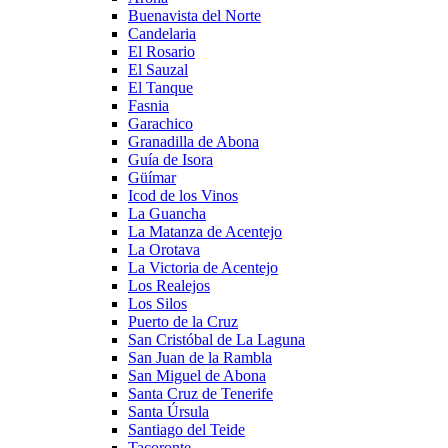
Buenavista del Norte
Candelaria
El Rosario
El Sauzal
El Tanque
Fasnia
Garachico
Granadilla de Abona
Guía de Isora
Güímar
Icod de los Vinos
La Guancha
La Matanza de Acentejo
La Orotava
La Victoria de Acentejo
Los Realejos
Los Silos
Puerto de la Cruz
San Cristóbal de La Laguna
San Juan de la Rambla
San Miguel de Abona
Santa Cruz de Tenerife
Santa Úrsula
Santiago del Teide
Tacoronte