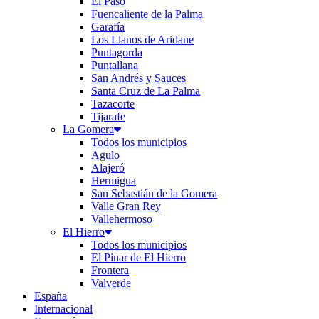
El Paso
Fuencaliente de la Palma
Garafía
Los Llanos de Aridane
Puntagorda
Puntallana
San Andrés y Sauces
Santa Cruz de La Palma
Tazacorte
Tijarafe
La Gomera
Todos los municipios
Agulo
Alajeró
Hermigua
San Sebastián de la Gomera
Valle Gran Rey
Vallehermoso
El Hierro
Todos los municipios
El Pinar de El Hierro
Frontera
Valverde
España
Internacional