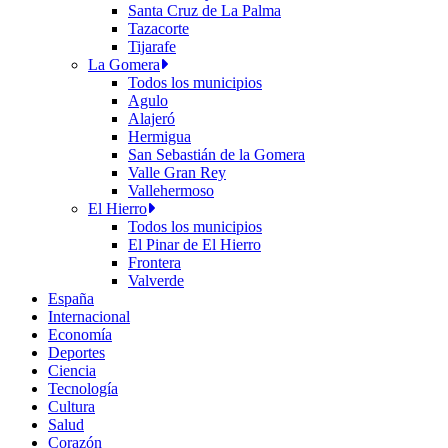
Santa Cruz de La Palma
Tazacorte
Tijarafe
La Gomera
Todos los municipios
Agulo
Alajeró
Hermigua
San Sebastián de la Gomera
Valle Gran Rey
Vallehermoso
El Hierro
Todos los municipios
El Pinar de El Hierro
Frontera
Valverde
España
Internacional
Economía
Deportes
Ciencia
Tecnología
Cultura
Salud
Corazón