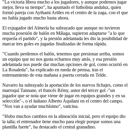
"La victoria libera mucho a los jugadores, y aunque podemos jugar
mejor, lleva su tiempo", ha apuntado el futbolista andaluz, quien
formó pareja con Aythami Artiles en el centro de la zaga, con el que
no había jugado mucho hasta ahora.
El exjugador del Almería ha subrayado que aunque no tuvieron
mucha posesión de balón en Málaga, supieron adaptarse "a lo que
requería el partido", y la presión adelantada les dio la posibilidad de
marcar tres goles en jugadas finalizadas de forma rápida.
"Cuando perdemos el balón, tenemos que presionar arriba, somos
un equipo que no nos gusta echarnos muy atrás, y esa presión
adelantada nos puede dar muchas opciones de gol, como ocurrió en
La Rosaleda", ha explicado en rueda de prensa, tras el
entrenamiento de esta mañana a puerta cerrada en Telde.
Navarro ha subrayado la aportación de los nuevos fichajes, como el
marroquí Tannane, el francés Rémy, autor del tercer gol -"un
jugador que se nota que viene de jugar en equipos grandes y en su
selección"-, o el italiano Alberto Aquilani en el centro del campo.
"Nos van a ayudar muchísimo", vaticina.
"Hubo muchos cambios en la alineación inicial, pero el equipo dio
la talla; el entrenador tiene mucho para elegir porque somos una
plantilla fuerte", ha destacado el central granadino.