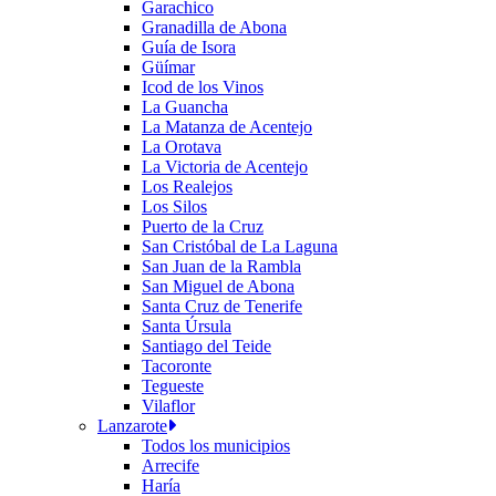
Garachico
Granadilla de Abona
Guía de Isora
Güímar
Icod de los Vinos
La Guancha
La Matanza de Acentejo
La Orotava
La Victoria de Acentejo
Los Realejos
Los Silos
Puerto de la Cruz
San Cristóbal de La Laguna
San Juan de la Rambla
San Miguel de Abona
Santa Cruz de Tenerife
Santa Úrsula
Santiago del Teide
Tacoronte
Tegueste
Vilaflor
Lanzarote
Todos los municipios
Arrecife
Haría