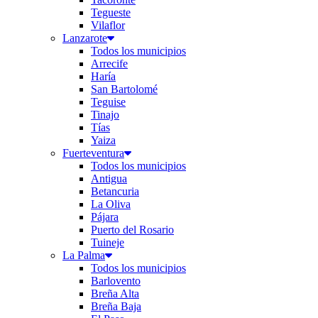
Tegueste
Vilaflor
Lanzarote
Todos los municipios
Arrecife
Haría
San Bartolomé
Teguise
Tinajo
Tías
Yaiza
Fuerteventura
Todos los municipios
Antigua
Betancuria
La Oliva
Pájara
Puerto del Rosario
Tuineje
La Palma
Todos los municipios
Barlovento
Breña Alta
Breña Baja