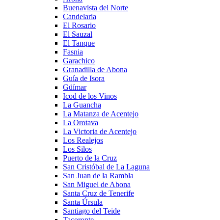
Buenavista del Norte
Candelaria
El Rosario
El Sauzal
El Tanque
Fasnia
Garachico
Granadilla de Abona
Guía de Isora
Güímar
Icod de los Vinos
La Guancha
La Matanza de Acentejo
La Orotava
La Victoria de Acentejo
Los Realejos
Los Silos
Puerto de la Cruz
San Cristóbal de La Laguna
San Juan de la Rambla
San Miguel de Abona
Santa Cruz de Tenerife
Santa Úrsula
Santiago del Teide
Tacoronte