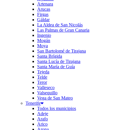
Artenara
Arucas
Firgas
Gáldar
La Aldea de San Nicolás
Las Palmas de Gran Canaria
Ingenio
Mogán
Moya
San Bartolomé de Tirajana
Santa Brígida
Santa Lucía de Tirajana
Santa María de Guía
Tejeda
Telde
Teror
Valleseco
Valsequillo
Vega de San Mateo
Tenerife
Todos los municipios
Adeje
Arafo
Arico
Arona