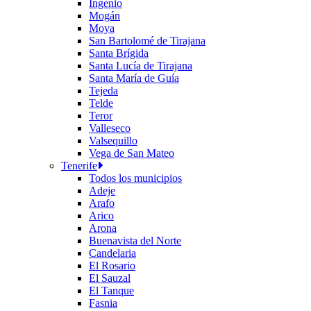
Ingenio
Mogán
Moya
San Bartolomé de Tirajana
Santa Brígida
Santa Lucía de Tirajana
Santa María de Guía
Tejeda
Telde
Teror
Valleseco
Valsequillo
Vega de San Mateo
Tenerife
Todos los municipios
Adeje
Arafo
Arico
Arona
Buenavista del Norte
Candelaria
El Rosario
El Sauzal
El Tanque
Fasnia