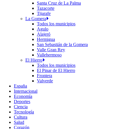
Santa Cruz de La Palma
Tazacorte
Tijarafe
La Gomera
Todos los municipios
Agulo
Alajeró
Hermigua
San Sebastián de la Gomera
Valle Gran Rey
Vallehermoso
El Hierro
Todos los municipios
El Pinar de El Hierro
Frontera
Valverde
España
Internacional
Economía
Deportes
Ciencia
Tecnología
Cultura
Salud
Corazón