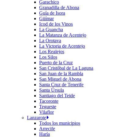
Garachico
Granadilla de Abona
Guía de Isora
Güímar
Icod de los Vinos
La Guancha
La Matanza de Acentejo
La Orotava
La Victoria de Acentejo
Los Realejos
Los Silos
Puerto de la Cruz
San Cristóbal de La Laguna
San Juan de la Rambla
San Miguel de Abona
Santa Cruz de Tenerife
Santa Úrsula
Santiago del Teide
Tacoronte
Tegueste
Vilaflor
Lanzarote
Todos los municipios
Arrecife
Haría