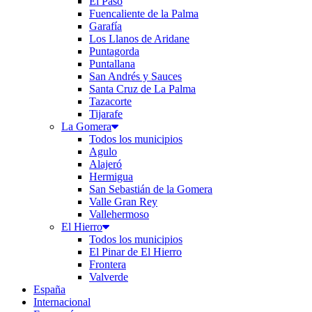
El Paso
Fuencaliente de la Palma
Garafía
Los Llanos de Aridane
Puntagorda
Puntallana
San Andrés y Sauces
Santa Cruz de La Palma
Tazacorte
Tijarafe
La Gomera
Todos los municipios
Agulo
Alajeró
Hermigua
San Sebastián de la Gomera
Valle Gran Rey
Vallehermoso
El Hierro
Todos los municipios
El Pinar de El Hierro
Frontera
Valverde
España
Internacional