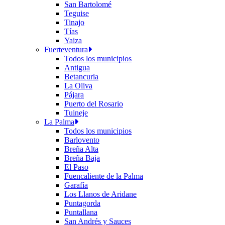
San Bartolomé
Teguise
Tinajo
Tías
Yaiza
Fuerteventura
Todos los municipios
Antigua
Betancuria
La Oliva
Pájara
Puerto del Rosario
Tuineje
La Palma
Todos los municipios
Barlovento
Breña Alta
Breña Baja
El Paso
Fuencaliente de la Palma
Garafía
Los Llanos de Aridane
Puntagorda
Puntallana
San Andrés y Sauces