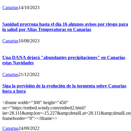
Canarias
14/10/2023
Sanidad prorroga hasta el día 16 algunos avisos por riesgo para
la salud por Altas Temperaturas en Canarias
Canarias
10/08/2023
Una DANA dejará "abundantes precipitaciones" en Canarias
estas Navidades
Canarias
21/12/2022
Siga la previsión de la evolución de la tormenta sobre Canarias
hora a hora
<iframe width="300" height="450"
src="https://embed.windy.com/embed2.html?
lat=28.111&amp;lon=-15.227&amp;detailLat=28.111&amp;detail
frameborder="0"></iframe>>
Canarias
24/09/2022