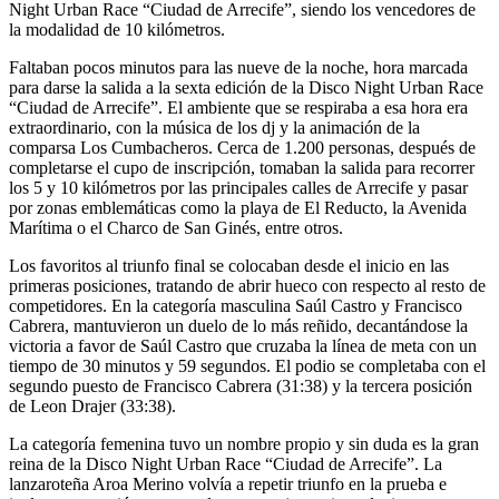
Night Urban Race “Ciudad de Arrecife”, siendo los vencedores de
la modalidad de 10 kilómetros.
Faltaban pocos minutos para las nueve de la noche, hora marcada
para darse la salida a la sexta edición de la Disco Night Urban Race
“Ciudad de Arrecife”. El ambiente que se respiraba a esa hora era
extraordinario, con la música de los dj y la animación de la
comparsa Los Cumbacheros. Cerca de 1.200 personas, después de
completarse el cupo de inscripción, tomaban la salida para recorrer
los 5 y 10 kilómetros por las principales calles de Arrecife y pasar
por zonas emblemáticas como la playa de El Reducto, la Avenida
Marítima o el Charco de San Ginés, entre otros.
Los favoritos al triunfo final se colocaban desde el inicio en las
primeras posiciones, tratando de abrir hueco con respecto al resto de
competidores. En la categoría masculina Saúl Castro y Francisco
Cabrera, mantuvieron un duelo de lo más reñido, decantándose la
victoria a favor de Saúl Castro que cruzaba la línea de meta con un
tiempo de 30 minutos y 59 segundos. El podio se completaba con el
segundo puesto de Francisco Cabrera (31:38) y la tercera posición
de Leon Drajer (33:38).
La categoría femenina tuvo un nombre propio y sin duda es la gran
reina de la Disco Night Urban Race “Ciudad de Arrecife”. La
lanzaroteña Aroa Merino volvía a repetir triunfo en la prueba e