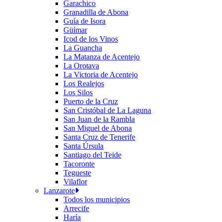
Garachico
Granadilla de Abona
Guía de Isora
Güímar
Icod de los Vinos
La Guancha
La Matanza de Acentejo
La Orotava
La Victoria de Acentejo
Los Realejos
Los Silos
Puerto de la Cruz
San Cristóbal de La Laguna
San Juan de la Rambla
San Miguel de Abona
Santa Cruz de Tenerife
Santa Úrsula
Santiago del Teide
Tacoronte
Tegueste
Vilaflor
Lanzarote
Todos los municipios
Arrecife
Haría