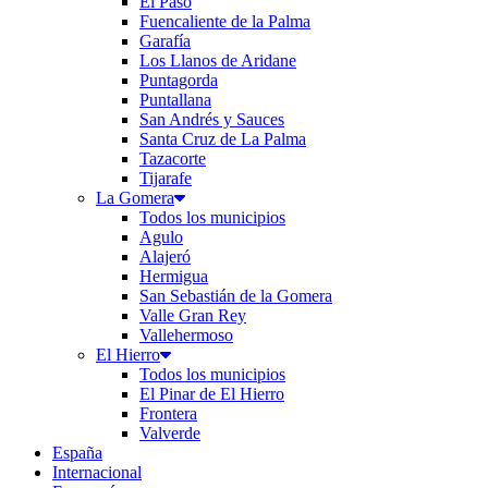
El Paso
Fuencaliente de la Palma
Garafía
Los Llanos de Aridane
Puntagorda
Puntallana
San Andrés y Sauces
Santa Cruz de La Palma
Tazacorte
Tijarafe
La Gomera
Todos los municipios
Agulo
Alajeró
Hermigua
San Sebastián de la Gomera
Valle Gran Rey
Vallehermoso
El Hierro
Todos los municipios
El Pinar de El Hierro
Frontera
Valverde
España
Internacional