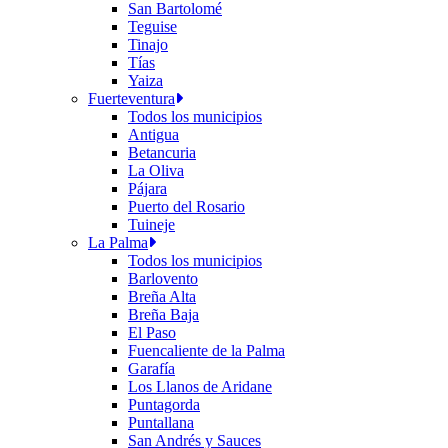
San Bartolomé
Teguise
Tinajo
Tías
Yaiza
Fuerteventura
Todos los municipios
Antigua
Betancuria
La Oliva
Pájara
Puerto del Rosario
Tuineje
La Palma
Todos los municipios
Barlovento
Breña Alta
Breña Baja
El Paso
Fuencaliente de la Palma
Garafía
Los Llanos de Aridane
Puntagorda
Puntallana
San Andrés y Sauces