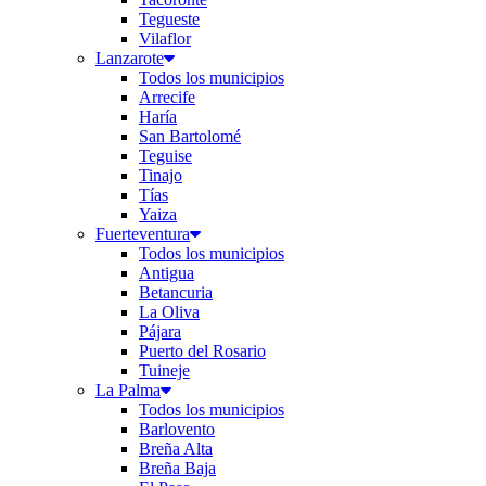
Tegueste
Vilaflor
Lanzarote
Todos los municipios
Arrecife
Haría
San Bartolomé
Teguise
Tinajo
Tías
Yaiza
Fuerteventura
Todos los municipios
Antigua
Betancuria
La Oliva
Pájara
Puerto del Rosario
Tuineje
La Palma
Todos los municipios
Barlovento
Breña Alta
Breña Baja