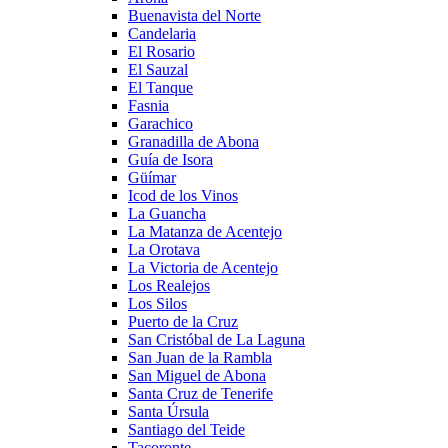
Buenavista del Norte
Candelaria
El Rosario
El Sauzal
El Tanque
Fasnia
Garachico
Granadilla de Abona
Guía de Isora
Güímar
Icod de los Vinos
La Guancha
La Matanza de Acentejo
La Orotava
La Victoria de Acentejo
Los Realejos
Los Silos
Puerto de la Cruz
San Cristóbal de La Laguna
San Juan de la Rambla
San Miguel de Abona
Santa Cruz de Tenerife
Santa Úrsula
Santiago del Teide
Tacoronte