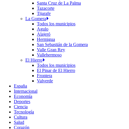
Santa Cruz de La Palma
Tazacorte
Tijarafe
La Gomera
Todos los municipios
Agulo
Alajeró
Hermigua
San Sebastián de la Gomera
Valle Gran Rey
Vallehermoso
El Hierro
Todos los municipios
El Pinar de El Hierro
Frontera
Valverde
España
Internacional
Economía
Deportes
Ciencia
Tecnología
Cultura
Salud
Corazón