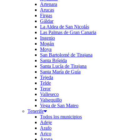
Artenara
Arucas
Firgas
Gáldar
La Aldea de San Nicolás
Las Palmas de Gran Canaria
Ingenio
Mogán
Moya
San Bartolomé de Tirajana
Santa Brígida
Santa Lucía de Tirajana
Santa María de Guía
Tejeda
Telde
Teror
Valleseco
Valsequillo
Vega de San Mateo
Tenerife
Todos los municipios
Adeje
Arafo
Arico
Arona