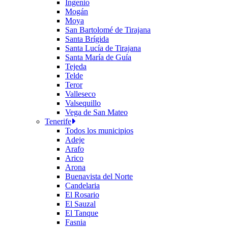
Ingenio
Mogán
Moya
San Bartolomé de Tirajana
Santa Brígida
Santa Lucía de Tirajana
Santa María de Guía
Tejeda
Telde
Teror
Valleseco
Valsequillo
Vega de San Mateo
Tenerife
Todos los municipios
Adeje
Arafo
Arico
Arona
Buenavista del Norte
Candelaria
El Rosario
El Sauzal
El Tanque
Fasnia