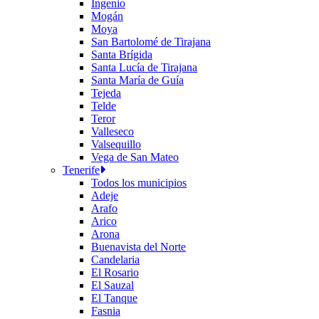
Ingenio
Mogán
Moya
San Bartolomé de Tirajana
Santa Brígida
Santa Lucía de Tirajana
Santa María de Guía
Tejeda
Telde
Teror
Valleseco
Valsequillo
Vega de San Mateo
Tenerife
Todos los municipios
Adeje
Arafo
Arico
Arona
Buenavista del Norte
Candelaria
El Rosario
El Sauzal
El Tanque
Fasnia