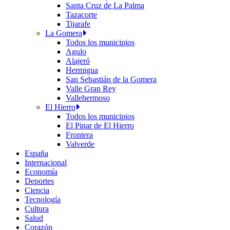
Santa Cruz de La Palma
Tazacorte
Tijarafe
La Gomera
Todos los municipios
Agulo
Alajeró
Hermigua
San Sebastián de la Gomera
Valle Gran Rey
Vallehermoso
El Hierro
Todos los municipios
El Pinar de El Hierro
Frontera
Valverde
España
Internacional
Economía
Deportes
Ciencia
Tecnología
Cultura
Salud
Corazón