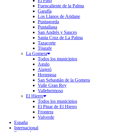
El Paso
Fuencaliente de la Palma
Garafía
Los Llanos de Aridane
Puntagorda
Puntallana
San Andrés y Sauces
Santa Cruz de La Palma
Tazacorte
Tijarafe
La Gomera
Todos los municipios
Agulo
Alajeró
Hermigua
San Sebastián de la Gomera
Valle Gran Rey
Vallehermoso
El Hierro
Todos los municipios
El Pinar de El Hierro
Frontera
Valverde
España
Internacional