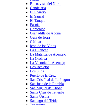
Buenavista del Norte
Candelaria
El Rosario
El Sauzal
El Tanque
Fasnia
Garachico
Granadilla de Abona
Guía de Isora
Güímar
Icod de los Vinos
La Guancha
La Matanza de Acentejo
La Orotava
La Victoria de Acentejo
Los Realejos
Los Silos
Puerto de la Cruz
San Cristóbal de La Laguna
San Juan de la Rambla
San Miguel de Abona
Santa Cruz de Tenerife
Santa Úrsula
Santiago del Teide
Tacoronte