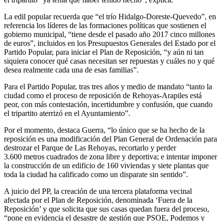
La edil popular recuerda que “el trío Hidalgo-Doreste-Quevedo”, en
referencia los líderes de las formaciones políticas que sostienen el
gobierno municipal, “tiene desde el pasado año 2017 cinco millones
de euros”, incluidos en los Presupuestos Generales del Estado por el
Partido Popular, para iniciar el Plan de Reposición, “y aún ni tan
siquiera conocer qué casas necesitan ser repuestas y cuáles no y qué
desea realmente cada una de esas familias”.
Para el Partido Popular, tras tres años y medio de mandato “tanto la
ciudad como el proceso de reposición de Rehoyas-Arapiles está
peor, con más contestación, incertidumbre y confusión, que cuando
el tripartito aterrizó en el Ayuntamiento”.
Por el momento, destaca Guerra, “lo único que se ha hecho de la
reposición es una modificación del Plan General de Ordenación para
destrozar el Parque de Las Rehoyas, recortarlo y perder
3.600 metros cuadrados de zona libre y deportiva; e intentar imponer
la construcción de un edificio de 160 viviendas y siete plantas que
toda la ciudad ha calificado como un disparate sin sentido”.
A juicio del PP, la creación de una tercera plataforma vecinal
afectada por el Plan de Reposición, denominada ‘Fuera de la
Reposición’ y que solicita que sus casas quedan fuera del proceso,
“pone en evidencia el desastre de gestión que PSOE, Podemos y