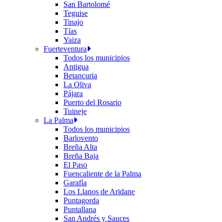
San Bartolomé
Teguise
Tinajo
Tías
Yaiza
Fuerteventura
Todos los municipios
Antigua
Betancuria
La Oliva
Pájara
Puerto del Rosario
Tuineje
La Palma
Todos los municipios
Barlovento
Breña Alta
Breña Baja
El Paso
Fuencaliente de la Palma
Garafía
Los Llanos de Aridane
Puntagorda
Puntallana
San Andrés y Sauces