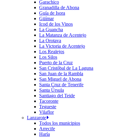
Garachico
Granadilla de Abona
Guía de Isora
Güímar
Icod de los Vinos
La Guancha
La Matanza de Acentejo
La Orotava
La Victoria de Acentejo
Los Realejos
Los Silos
Puerto de la Cruz
San Cristóbal de La Laguna
San Juan de la Rambla
San Miguel de Abona
Santa Cruz de Tenerife
Santa Úrsula
Santiago del Teide
Tacoronte
Tegueste
Vilaflor
Lanzarote
Todos los municipios
Arrecife
Haría