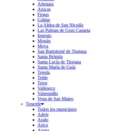
Artenara
Arucas
Firgas
Gáldar
La Aldea de San Nicolás
Las Palmas de Gran Canaria
Ingenio
Mogán
Moya
San Bartolomé de Tirajana
Santa Brígida
Santa Lucía de Tirajana
Santa María de Guía
Tejeda
Telde
Teror
Valleseco
Valsequillo
Vega de San Mateo
Tenerife
Todos los municipios
Adeje
Arafo
Arico
Arona