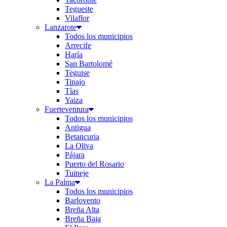
Tegueste
Vilaflor
Lanzarote
Todos los municipios
Arrecife
Haría
San Bartolomé
Teguise
Tinajo
Tías
Yaiza
Fuerteventura
Todos los municipios
Antigua
Betancuria
La Oliva
Pájara
Puerto del Rosario
Tuineje
La Palma
Todos los municipios
Barlovento
Breña Alta
Breña Baja