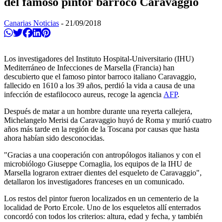
del famoso pintor barroco Caravaggio
Canarias Noticias
-
21/09/2018
Compartir en Whatsapp
Twittear
Compartir en Facebook
Compartir en Linkedin
Compartir en Pinterest
Los investigadores del Instituto Hospital-Universitario (IHU)
Mediterráneo de Infecciones de Marsella (Francia) han
descubierto que el famoso pintor barroco italiano Caravaggio,
fallecido en 1610 a los 39 años, perdió la vida a causa de una
infección de estafilococo aureus, recoge la agencia
AFP
.
Después de matar a un hombre durante una reyerta callejera,
Michelangelo Merisi da Caravaggio huyó de Roma y murió cuatro
años más tarde en la región de la Toscana por causas que hasta
ahora habían sido desconocidas.
"Gracias a una cooperación con antropólogos italianos y con el
microbiólogo Giuseppe Cornaglia, los equipos de la IHU de
Marsella lograron extraer dientes del esqueleto de Caravaggio",
detallaron los investigadores franceses en un comunicado.
Los restos del pintor fueron localizados en un cementerio de la
localidad de Porto Ercole. Uno de los esqueletos allí enterrados
concordó con todos los criterios: altura, edad y fecha, y también