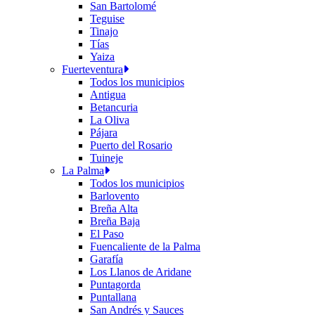
San Bartolomé
Teguise
Tinajo
Tías
Yaiza
Fuerteventura
Todos los municipios
Antigua
Betancuria
La Oliva
Pájara
Puerto del Rosario
Tuineje
La Palma
Todos los municipios
Barlovento
Breña Alta
Breña Baja
El Paso
Fuencaliente de la Palma
Garafía
Los Llanos de Aridane
Puntagorda
Puntallana
San Andrés y Sauces