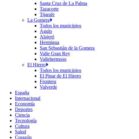
Santa Cruz de La Palma
Tazacorte
Tijarafe
La Gomera
Todos los municipios
Agulo
Alajeró
Hermigua
San Sebastián de la Gomera
Valle Gran Rey
Vallehermoso
El Hierro
Todos los municipios
El Pinar de El Hierro
Frontera
Valverde
España
Internacional
Economía
Deportes
Ciencia
Tecnología
Cultura
Salud
Corazón