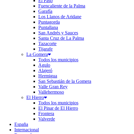
El Paso
Fuencaliente de la Palma
Garafía
Los Llanos de Aridane
Puntagorda
Puntallana
San Andrés y Sauces
Santa Cruz de La Palma
Tazacorte
Tijarafe
La Gomera
Todos los municipios
Agulo
Alajeró
Hermigua
San Sebastián de la Gomera
Valle Gran Rey
Vallehermoso
El Hierro
Todos los municipios
El Pinar de El Hierro
Frontera
Valverde
España
Internacional