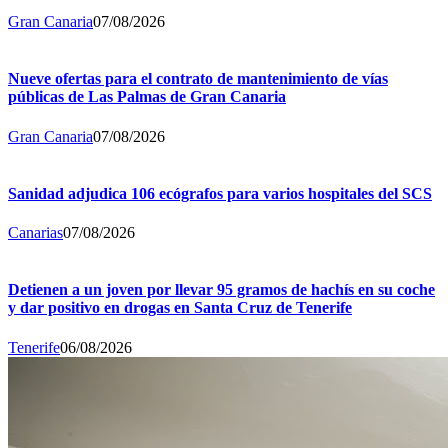
Gran Canaria
07/08/2026
Nueve ofertas para el contrato de mantenimiento de vías
públicas de Las Palmas de Gran Canaria
Gran Canaria
07/08/2026
Sanidad adjudica 106 ecógrafos para varios hospitales del SCS
Canarias
07/08/2026
Detienen a un joven por llevar 95 gramos de hachís en su coche
y dar positivo en drogas en Santa Cruz de Tenerife
Tenerife
06/08/2026