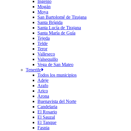
Ingenio
Mogán
Moya
San Bartolomé de Tirajana
Santa Brígida
Santa Lucía de Tirajana
Santa María de Guía
Tejeda
Telde
Teror
Valleseco
Valsequillo
Vega de San Mateo
Tenerife
Todos los municipios
Adeje
Arafo
Arico
Arona
Buenavista del Norte
Candelaria
El Rosario
El Sauzal
El Tanque
Fasnia