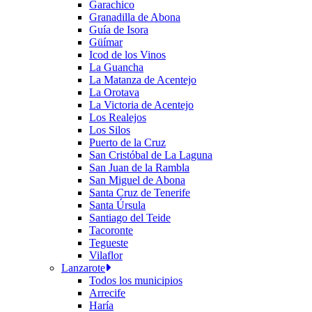
Garachico
Granadilla de Abona
Guía de Isora
Güímar
Icod de los Vinos
La Guancha
La Matanza de Acentejo
La Orotava
La Victoria de Acentejo
Los Realejos
Los Silos
Puerto de la Cruz
San Cristóbal de La Laguna
San Juan de la Rambla
San Miguel de Abona
Santa Cruz de Tenerife
Santa Úrsula
Santiago del Teide
Tacoronte
Tegueste
Vilaflor
Lanzarote
Todos los municipios
Arrecife
Haría