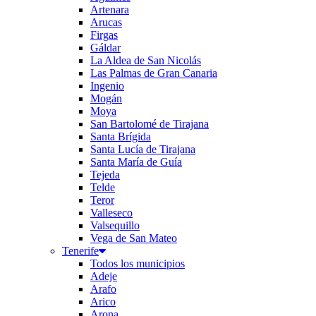
Artenara
Arucas
Firgas
Gáldar
La Aldea de San Nicolás
Las Palmas de Gran Canaria
Ingenio
Mogán
Moya
San Bartolomé de Tirajana
Santa Brígida
Santa Lucía de Tirajana
Santa María de Guía
Tejeda
Telde
Teror
Valleseco
Valsequillo
Vega de San Mateo
Tenerife
Todos los municipios
Adeje
Arafo
Arico
Arona