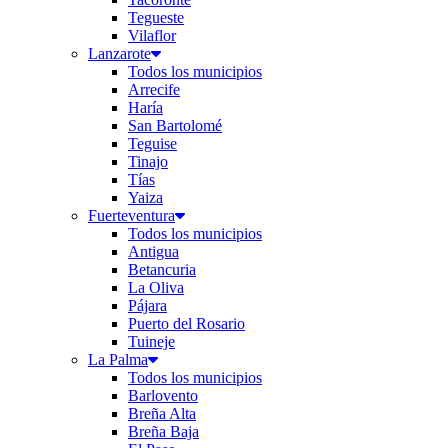
Tegueste
Vilaflor
Lanzarote
Todos los municipios
Arrecife
Haría
San Bartolomé
Teguise
Tinajo
Tías
Yaiza
Fuerteventura
Todos los municipios
Antigua
Betancuria
La Oliva
Pájara
Puerto del Rosario
Tuineje
La Palma
Todos los municipios
Barlovento
Breña Alta
Breña Baja