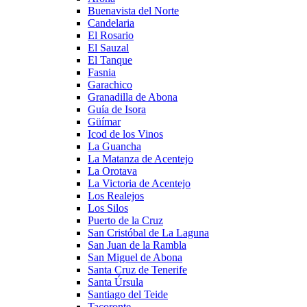
Buenavista del Norte
Candelaria
El Rosario
El Sauzal
El Tanque
Fasnia
Garachico
Granadilla de Abona
Guía de Isora
Güímar
Icod de los Vinos
La Guancha
La Matanza de Acentejo
La Orotava
La Victoria de Acentejo
Los Realejos
Los Silos
Puerto de la Cruz
San Cristóbal de La Laguna
San Juan de la Rambla
San Miguel de Abona
Santa Cruz de Tenerife
Santa Úrsula
Santiago del Teide
Tacoronte