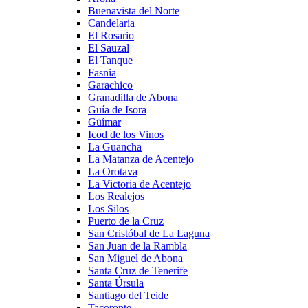
Buenavista del Norte
Candelaria
El Rosario
El Sauzal
El Tanque
Fasnia
Garachico
Granadilla de Abona
Guía de Isora
Güímar
Icod de los Vinos
La Guancha
La Matanza de Acentejo
La Orotava
La Victoria de Acentejo
Los Realejos
Los Silos
Puerto de la Cruz
San Cristóbal de La Laguna
San Juan de la Rambla
San Miguel de Abona
Santa Cruz de Tenerife
Santa Úrsula
Santiago del Teide
Tacoronte