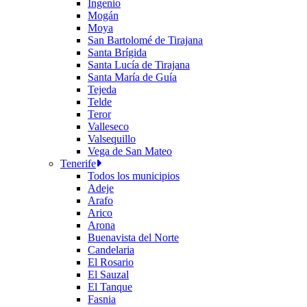
Ingenio
Mogán
Moya
San Bartolomé de Tirajana
Santa Brígida
Santa Lucía de Tirajana
Santa María de Guía
Tejeda
Telde
Teror
Valleseco
Valsequillo
Vega de San Mateo
Tenerife
Todos los municipios
Adeje
Arafo
Arico
Arona
Buenavista del Norte
Candelaria
El Rosario
El Sauzal
El Tanque
Fasnia