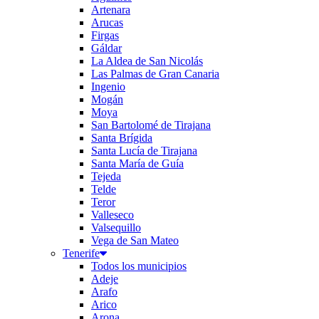
Artenara
Arucas
Firgas
Gáldar
La Aldea de San Nicolás
Las Palmas de Gran Canaria
Ingenio
Mogán
Moya
San Bartolomé de Tirajana
Santa Brígida
Santa Lucía de Tirajana
Santa María de Guía
Tejeda
Telde
Teror
Valleseco
Valsequillo
Vega de San Mateo
Tenerife
Todos los municipios
Adeje
Arafo
Arico
Arona