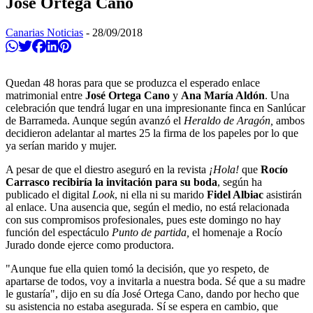
José Ortega Cano
Canarias Noticias
-
28/09/2018
Compartir en Whatsapp
Twittear
Compartir en Facebook
Compartir en Linkedin
Compartir en Pinterest
Quedan 48 horas para que se produzca el esperado enlace
matrimonial entre
José Ortega Cano
y
Ana María Aldón
. Una
celebración que tendrá lugar en una impresionante finca en Sanlúcar
de Barrameda. Aunque según avanzó el
Heraldo de Aragón,
ambos
decidieron
adelantar al martes 25 la firma de los papeles
por lo que
ya serían marido y mujer.
A pesar de que el diestro aseguró en la revista
¡Hola!
que
Rocío
Carrasco
recibiría la invitación para su boda
, según ha
publicado el digital
Look
, ni ella ni su marido
Fidel Albiac
asistirán
al enlace. Una ausencia que, según el medio, no está relacionada
con sus compromisos profesionales, pues este domingo no hay
función del espectáculo
Punto de partida,
el homenaje a Rocío
Jurado donde ejerce como productora.
"Aunque fue ella quien tomó la decisión, que yo respeto, de
apartarse de todos, voy a invitarla a nuestra boda. Sé que a su madre
le gustaría", dijo en su día José Ortega Cano, dando por hecho que
su asistencia no estaba asegurada. Sí se espera en cambio, que