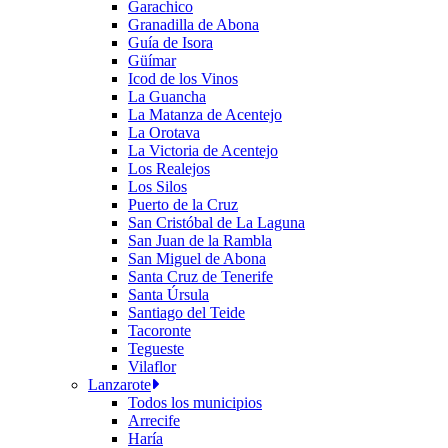
Garachico
Granadilla de Abona
Guía de Isora
Güímar
Icod de los Vinos
La Guancha
La Matanza de Acentejo
La Orotava
La Victoria de Acentejo
Los Realejos
Los Silos
Puerto de la Cruz
San Cristóbal de La Laguna
San Juan de la Rambla
San Miguel de Abona
Santa Cruz de Tenerife
Santa Úrsula
Santiago del Teide
Tacoronte
Tegueste
Vilaflor
Lanzarote
Todos los municipios
Arrecife
Haría