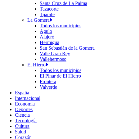
Santa Cruz de La Palma
Tazacorte
Tijarafe
La Gomera
Todos los municipios
Agulo
Alajeró
Hermigua
San Sebastián de la Gomera
Valle Gran Rey
Vallehermoso
El Hierro
Todos los municipios
El Pinar de El Hierro
Frontera
Valverde
España
Internacional
Economía
Deportes
Ciencia
Tecnología
Cultura
Salud
Corazón