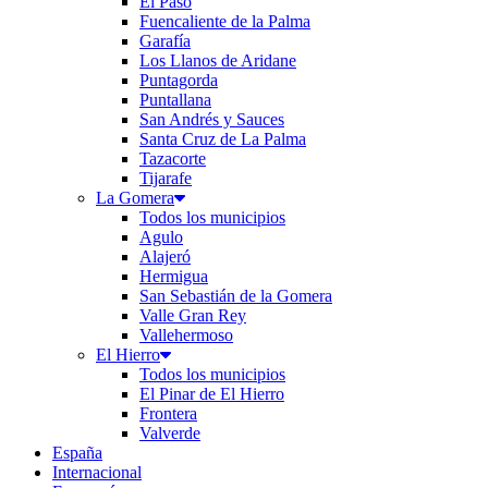
El Paso
Fuencaliente de la Palma
Garafía
Los Llanos de Aridane
Puntagorda
Puntallana
San Andrés y Sauces
Santa Cruz de La Palma
Tazacorte
Tijarafe
La Gomera
Todos los municipios
Agulo
Alajeró
Hermigua
San Sebastián de la Gomera
Valle Gran Rey
Vallehermoso
El Hierro
Todos los municipios
El Pinar de El Hierro
Frontera
Valverde
España
Internacional