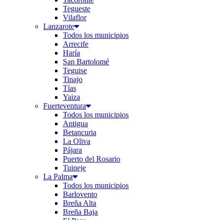
Tegueste
Vilaflor
Lanzarote
Todos los municipios
Arrecife
Haría
San Bartolomé
Teguise
Tinajo
Tías
Yaiza
Fuerteventura
Todos los municipios
Antigua
Betancuria
La Oliva
Pájara
Puerto del Rosario
Tuineje
La Palma
Todos los municipios
Barlovento
Breña Alta
Breña Baja