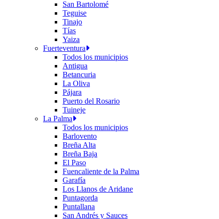
San Bartolomé
Teguise
Tinajo
Tías
Yaiza
Fuerteventura
Todos los municipios
Antigua
Betancuria
La Oliva
Pájara
Puerto del Rosario
Tuineje
La Palma
Todos los municipios
Barlovento
Breña Alta
Breña Baja
El Paso
Fuencaliente de la Palma
Garafía
Los Llanos de Aridane
Puntagorda
Puntallana
San Andrés y Sauces