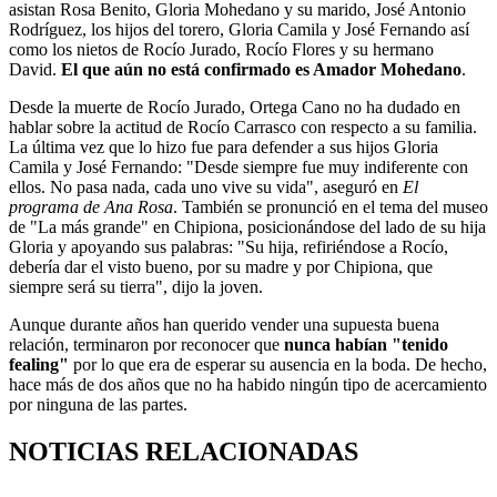
asistan Rosa Benito, Gloria Mohedano y su marido, José Antonio
Rodríguez, los hijos del torero, Gloria Camila y José Fernando así
como los nietos de Rocío Jurado, Rocío Flores y su hermano
David.
El que aún no está confirmado es Amador Mohedano
.
Desde la muerte de Rocío Jurado, Ortega Cano no ha dudado en
hablar sobre la actitud de Rocío Carrasco con respecto a su familia.
La última vez que lo hizo fue para defender a sus hijos Gloria
Camila y José Fernando: "Desde siempre fue muy indiferente con
ellos. No pasa nada, cada uno vive su vida", aseguró en
El
programa de Ana Rosa
. También se pronunció en el tema del museo
de "La más grande" en Chipiona, posicionándose del lado de su hija
Gloria y apoyando sus palabras: "Su hija, refiriéndose a Rocío,
debería dar el visto bueno, por su madre y por Chipiona, que
siempre será su tierra", dijo la joven.
Aunque durante años han querido vender una supuesta buena
relación, terminaron por reconocer que
nunca habían "tenido
fealing"
por lo que era de esperar su ausencia en la boda. De hecho,
hace más de dos años que no ha habido ningún tipo de acercamiento
por ninguna de las partes.
NOTICIAS RELACIONADAS