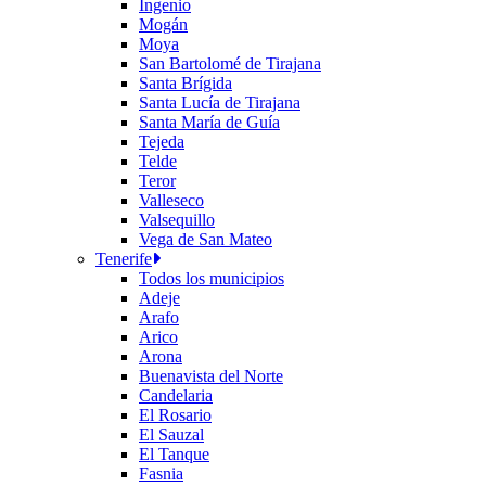
Ingenio
Mogán
Moya
San Bartolomé de Tirajana
Santa Brígida
Santa Lucía de Tirajana
Santa María de Guía
Tejeda
Telde
Teror
Valleseco
Valsequillo
Vega de San Mateo
Tenerife
Todos los municipios
Adeje
Arafo
Arico
Arona
Buenavista del Norte
Candelaria
El Rosario
El Sauzal
El Tanque
Fasnia