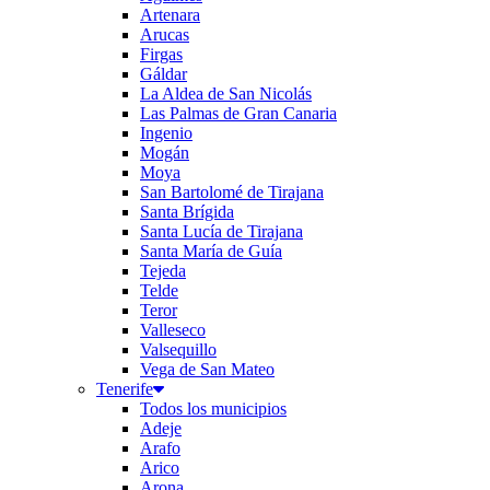
Artenara
Arucas
Firgas
Gáldar
La Aldea de San Nicolás
Las Palmas de Gran Canaria
Ingenio
Mogán
Moya
San Bartolomé de Tirajana
Santa Brígida
Santa Lucía de Tirajana
Santa María de Guía
Tejeda
Telde
Teror
Valleseco
Valsequillo
Vega de San Mateo
Tenerife
Todos los municipios
Adeje
Arafo
Arico
Arona