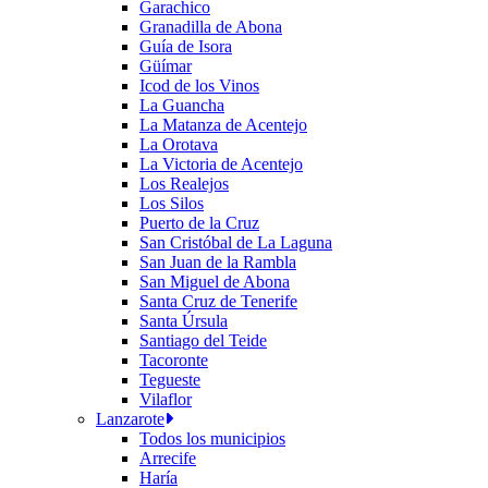
Garachico
Granadilla de Abona
Guía de Isora
Güímar
Icod de los Vinos
La Guancha
La Matanza de Acentejo
La Orotava
La Victoria de Acentejo
Los Realejos
Los Silos
Puerto de la Cruz
San Cristóbal de La Laguna
San Juan de la Rambla
San Miguel de Abona
Santa Cruz de Tenerife
Santa Úrsula
Santiago del Teide
Tacoronte
Tegueste
Vilaflor
Lanzarote
Todos los municipios
Arrecife
Haría