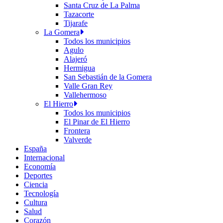
Santa Cruz de La Palma
Tazacorte
Tijarafe
La Gomera
Todos los municipios
Agulo
Alajeró
Hermigua
San Sebastián de la Gomera
Valle Gran Rey
Vallehermoso
El Hierro
Todos los municipios
El Pinar de El Hierro
Frontera
Valverde
España
Internacional
Economía
Deportes
Ciencia
Tecnología
Cultura
Salud
Corazón