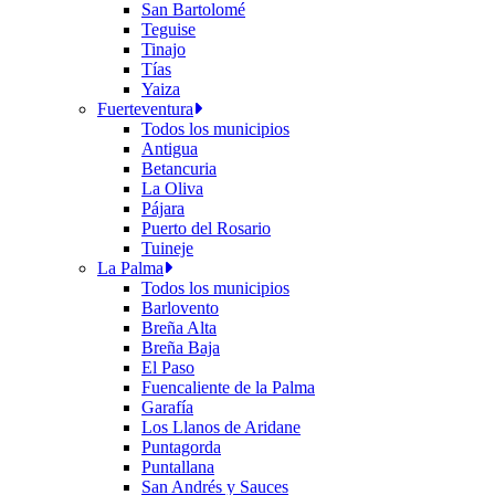
San Bartolomé
Teguise
Tinajo
Tías
Yaiza
Fuerteventura
Todos los municipios
Antigua
Betancuria
La Oliva
Pájara
Puerto del Rosario
Tuineje
La Palma
Todos los municipios
Barlovento
Breña Alta
Breña Baja
El Paso
Fuencaliente de la Palma
Garafía
Los Llanos de Aridane
Puntagorda
Puntallana
San Andrés y Sauces