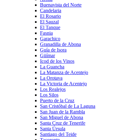
Buenavista del Norte
Candelaria
El Rosario
El Sauzal
El Tanque
Fasnia
Garachico
Granadilla de Abona
Guía de Isora
Güímar
Icod de los Vinos
La Guancha
La Matanza de Acentejo
La Orotava
La Victoria de Acentejo
Los Realejos
Los Silos
Puerto de la Cruz
San Cristóbal de La Laguna
San Juan de la Rambla
San Miguel de Abona
Santa Cruz de Tenerife
Santa Úrsula
Santiago del Teide
Tacoronte