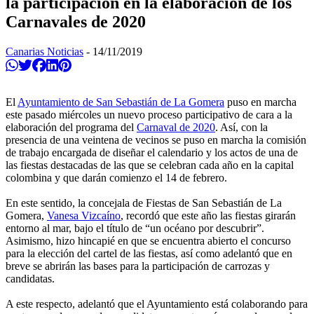
la participación en la elaboración de los
Carnavales de 2020
Canarias Noticias
-
14/11/2019
Compartir en Whatsapp
Twittear
Compartir en Facebook
Compartir en Linkedin
Compartir en Pinterest
El
Ayuntamiento de San Sebastián de La Gomera
puso en marcha
este pasado miércoles un nuevo proceso participativo de cara a la
elaboración del programa del
Carnaval de 2020
. Así, con la
presencia de una veintena de vecinos se puso en marcha la comisión
de trabajo encargada de diseñar el calendario y los actos de una de
las fiestas destacadas de las que se celebran cada año en la capital
colombina y que darán comienzo el 14 de febrero.
En este sentido, la concejala de Fiestas de San Sebastián de La
Gomera,
Vanesa Vizcaíno
, recordó que este año las fiestas girarán
entorno al mar, bajo el título de “un océano por descubrir”.
Asimismo, hizo hincapié en que se encuentra abierto el concurso
para la elección del cartel de las fiestas, así como adelantó que en
breve se abrirán las bases para la participación de carrozas y
candidatas.
A este respecto, adelantó que el Ayuntamiento está colaborando para