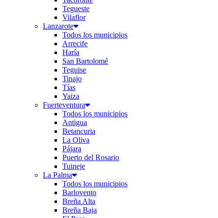
Tegueste
Vilaflor
Lanzarote
Todos los municipios
Arrecife
Haría
San Bartolomé
Teguise
Tinajo
Tías
Yaiza
Fuerteventura
Todos los municipios
Antigua
Betancuria
La Oliva
Pájara
Puerto del Rosario
Tuineje
La Palma
Todos los municipios
Barlovento
Breña Alta
Breña Baja