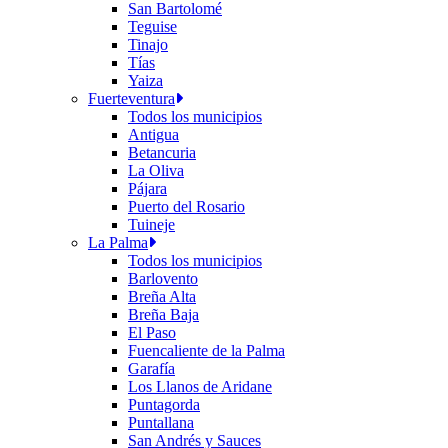
San Bartolomé
Teguise
Tinajo
Tías
Yaiza
Fuerteventura
Todos los municipios
Antigua
Betancuria
La Oliva
Pájara
Puerto del Rosario
Tuineje
La Palma
Todos los municipios
Barlovento
Breña Alta
Breña Baja
El Paso
Fuencaliente de la Palma
Garafía
Los Llanos de Aridane
Puntagorda
Puntallana
San Andrés y Sauces