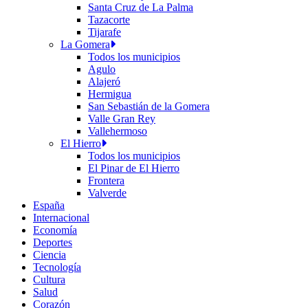
Santa Cruz de La Palma
Tazacorte
Tijarafe
La Gomera
Todos los municipios
Agulo
Alajeró
Hermigua
San Sebastián de la Gomera
Valle Gran Rey
Vallehermoso
El Hierro
Todos los municipios
El Pinar de El Hierro
Frontera
Valverde
España
Internacional
Economía
Deportes
Ciencia
Tecnología
Cultura
Salud
Corazón