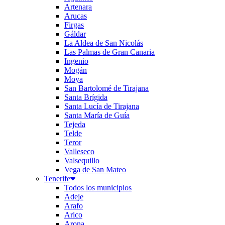
Artenara
Arucas
Firgas
Gáldar
La Aldea de San Nicolás
Las Palmas de Gran Canaria
Ingenio
Mogán
Moya
San Bartolomé de Tirajana
Santa Brígida
Santa Lucía de Tirajana
Santa María de Guía
Tejeda
Telde
Teror
Valleseco
Valsequillo
Vega de San Mateo
Tenerife
Todos los municipios
Adeje
Arafo
Arico
Arona