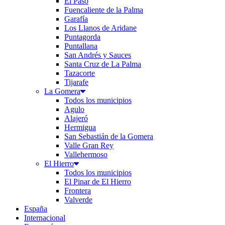
El Paso
Fuencaliente de la Palma
Garafía
Los Llanos de Aridane
Puntagorda
Puntallana
San Andrés y Sauces
Santa Cruz de La Palma
Tazacorte
Tijarafe
La Gomera
Todos los municipios
Agulo
Alajeró
Hermigua
San Sebastián de la Gomera
Valle Gran Rey
Vallehermoso
El Hierro
Todos los municipios
El Pinar de El Hierro
Frontera
Valverde
España
Internacional