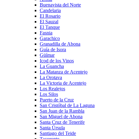
Buenavista del Norte
Candelaria
El Rosario
El Sauzal
El Tanque
Fasnia
Garachico
Granadilla de Abona
Guía de Isora
Güímar
Icod de los Vinos
La Guancha
La Matanza de Acentejo
La Orotava
La Victoria de Acentejo
Los Realejos
Los Silos
Puerto de la Cruz
San Cristóbal de La Laguna
San Juan de la Rambla
San Miguel de Abona
Santa Cruz de Tenerife
Santa Úrsula
Santiago del Teide
Tacoronte