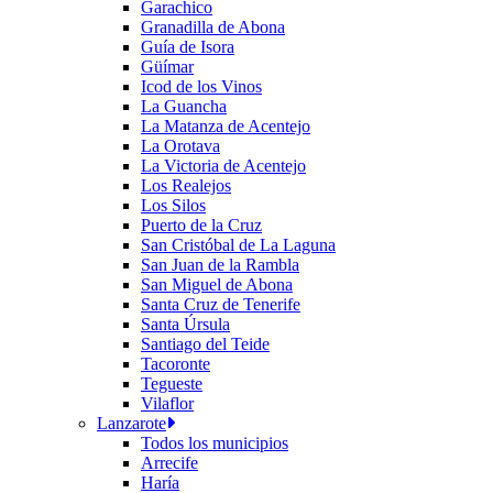
Garachico
Granadilla de Abona
Guía de Isora
Güímar
Icod de los Vinos
La Guancha
La Matanza de Acentejo
La Orotava
La Victoria de Acentejo
Los Realejos
Los Silos
Puerto de la Cruz
San Cristóbal de La Laguna
San Juan de la Rambla
San Miguel de Abona
Santa Cruz de Tenerife
Santa Úrsula
Santiago del Teide
Tacoronte
Tegueste
Vilaflor
Lanzarote
Todos los municipios
Arrecife
Haría