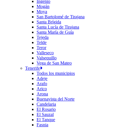
Ingenio
Mogán
Moya
San Bartolomé de Tirajana
Santa Brígida
Santa Lucía de Tirajana
Santa María de Guía
Tejeda
Telde
Teror
Valleseco
Valsequillo
Vega de San Mateo
Tenerife
Todos los municipios
Adeje
Arafo
Arico
Arona
Buenavista del Norte
Candelaria
El Rosario
El Sauzal
El Tanque
Fasnia