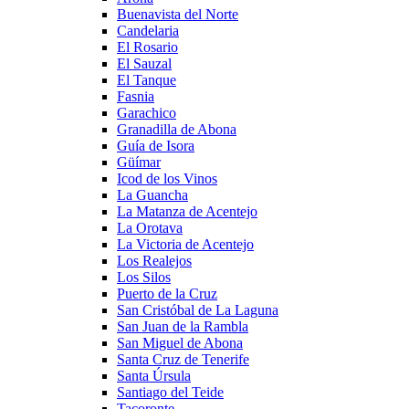
Buenavista del Norte
Candelaria
El Rosario
El Sauzal
El Tanque
Fasnia
Garachico
Granadilla de Abona
Guía de Isora
Güímar
Icod de los Vinos
La Guancha
La Matanza de Acentejo
La Orotava
La Victoria de Acentejo
Los Realejos
Los Silos
Puerto de la Cruz
San Cristóbal de La Laguna
San Juan de la Rambla
San Miguel de Abona
Santa Cruz de Tenerife
Santa Úrsula
Santiago del Teide
Tacoronte