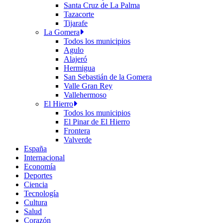
Santa Cruz de La Palma
Tazacorte
Tijarafe
La Gomera
Todos los municipios
Agulo
Alajeró
Hermigua
San Sebastián de la Gomera
Valle Gran Rey
Vallehermoso
El Hierro
Todos los municipios
El Pinar de El Hierro
Frontera
Valverde
España
Internacional
Economía
Deportes
Ciencia
Tecnología
Cultura
Salud
Corazón