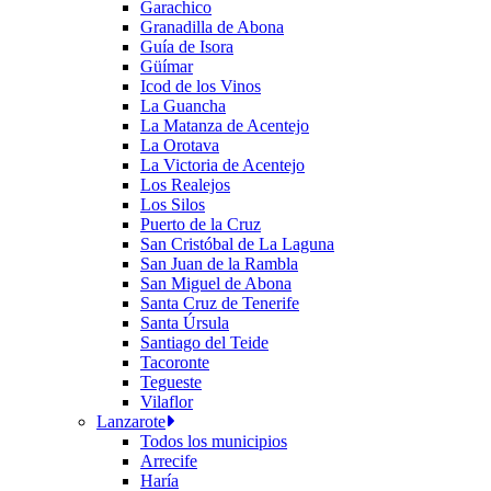
Garachico
Granadilla de Abona
Guía de Isora
Güímar
Icod de los Vinos
La Guancha
La Matanza de Acentejo
La Orotava
La Victoria de Acentejo
Los Realejos
Los Silos
Puerto de la Cruz
San Cristóbal de La Laguna
San Juan de la Rambla
San Miguel de Abona
Santa Cruz de Tenerife
Santa Úrsula
Santiago del Teide
Tacoronte
Tegueste
Vilaflor
Lanzarote
Todos los municipios
Arrecife
Haría