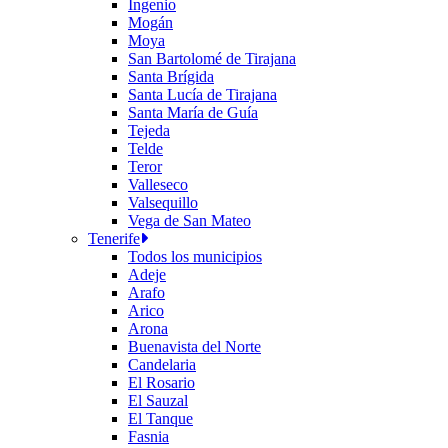
Ingenio
Mogán
Moya
San Bartolomé de Tirajana
Santa Brígida
Santa Lucía de Tirajana
Santa María de Guía
Tejeda
Telde
Teror
Valleseco
Valsequillo
Vega de San Mateo
Tenerife
Todos los municipios
Adeje
Arafo
Arico
Arona
Buenavista del Norte
Candelaria
El Rosario
El Sauzal
El Tanque
Fasnia