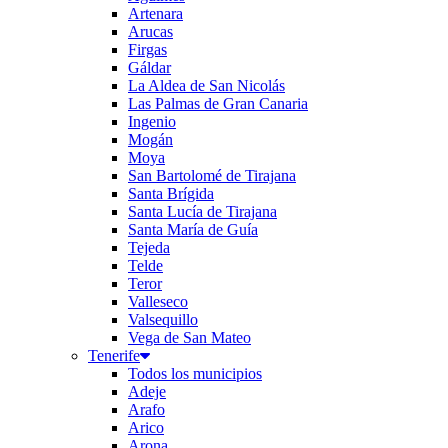
Artenara
Arucas
Firgas
Gáldar
La Aldea de San Nicolás
Las Palmas de Gran Canaria
Ingenio
Mogán
Moya
San Bartolomé de Tirajana
Santa Brígida
Santa Lucía de Tirajana
Santa María de Guía
Tejeda
Telde
Teror
Valleseco
Valsequillo
Vega de San Mateo
Tenerife
Todos los municipios
Adeje
Arafo
Arico
Arona