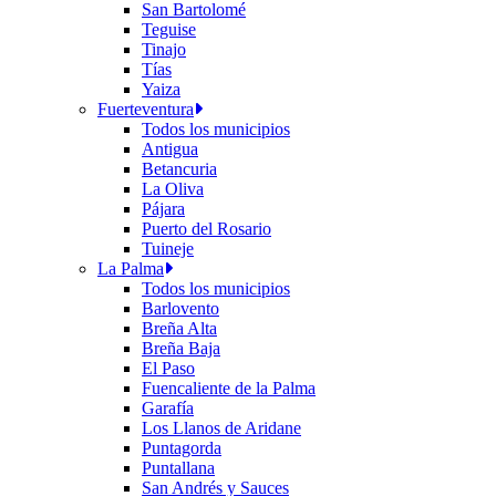
San Bartolomé
Teguise
Tinajo
Tías
Yaiza
Fuerteventura
Todos los municipios
Antigua
Betancuria
La Oliva
Pájara
Puerto del Rosario
Tuineje
La Palma
Todos los municipios
Barlovento
Breña Alta
Breña Baja
El Paso
Fuencaliente de la Palma
Garafía
Los Llanos de Aridane
Puntagorda
Puntallana
San Andrés y Sauces