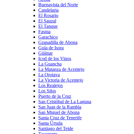
Buenavista del Norte
Candelaria
El Rosario
El Sauzal
El Tanque
Fasnia
Garachico
Granadilla de Abona
Guía de Isora
Güímar
Icod de los Vinos
La Guancha
La Matanza de Acentejo
La Orotava
La Victoria de Acentejo
Los Realejos
Los Silos
Puerto de la Cruz
San Cristóbal de La Laguna
San Juan de la Rambla
San Miguel de Abona
Santa Cruz de Tenerife
Santa Úrsula
Santiago del Teide
Tacoronte