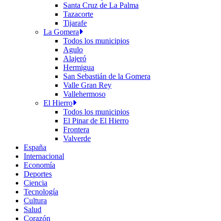
Santa Cruz de La Palma
Tazacorte
Tijarafe
La Gomera
Todos los municipios
Agulo
Alajeró
Hermigua
San Sebastián de la Gomera
Valle Gran Rey
Vallehermoso
El Hierro
Todos los municipios
El Pinar de El Hierro
Frontera
Valverde
España
Internacional
Economía
Deportes
Ciencia
Tecnología
Cultura
Salud
Corazón