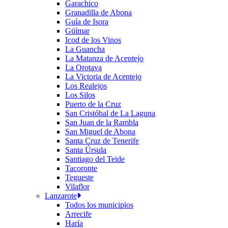
Garachico
Granadilla de Abona
Guía de Isora
Güímar
Icod de los Vinos
La Guancha
La Matanza de Acentejo
La Orotava
La Victoria de Acentejo
Los Realejos
Los Silos
Puerto de la Cruz
San Cristóbal de La Laguna
San Juan de la Rambla
San Miguel de Abona
Santa Cruz de Tenerife
Santa Úrsula
Santiago del Teide
Tacoronte
Tegueste
Vilaflor
Lanzarote
Todos los municipios
Arrecife
Haría