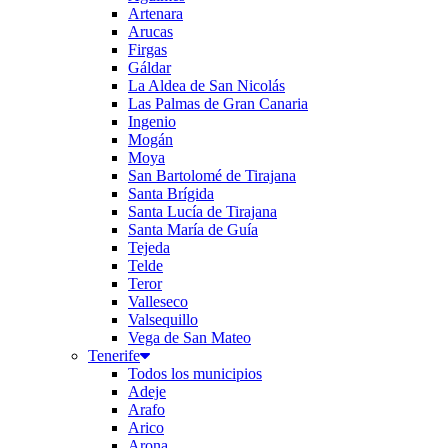
Artenara
Arucas
Firgas
Gáldar
La Aldea de San Nicolás
Las Palmas de Gran Canaria
Ingenio
Mogán
Moya
San Bartolomé de Tirajana
Santa Brígida
Santa Lucía de Tirajana
Santa María de Guía
Tejeda
Telde
Teror
Valleseco
Valsequillo
Vega de San Mateo
Tenerife
Todos los municipios
Adeje
Arafo
Arico
Arona