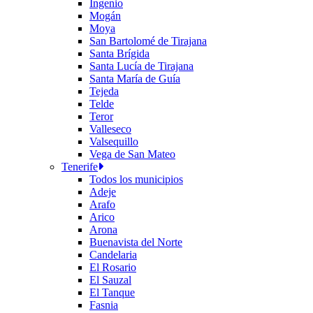
Ingenio
Mogán
Moya
San Bartolomé de Tirajana
Santa Brígida
Santa Lucía de Tirajana
Santa María de Guía
Tejeda
Telde
Teror
Valleseco
Valsequillo
Vega de San Mateo
Tenerife
Todos los municipios
Adeje
Arafo
Arico
Arona
Buenavista del Norte
Candelaria
El Rosario
El Sauzal
El Tanque
Fasnia