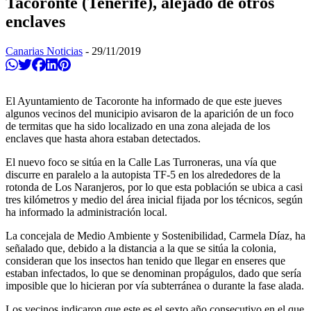
Tacoronte (Tenerife), alejado de otros
enclaves
Canarias Noticias
-
29/11/2019
Compartir en Whatsapp
Twittear
Compartir en Facebook
Compartir en Linkedin
Compartir en Pinterest
El Ayuntamiento de Tacoronte ha informado de que este jueves
algunos vecinos del municipio avisaron de la aparición de un foco
de termitas que ha sido localizado en una zona alejada de los
enclaves que hasta ahora estaban detectados.
El nuevo foco se sitúa en la Calle Las Turroneras, una vía que
discurre en paralelo a la autopista TF-5 en los alrededores de la
rotonda de Los Naranjeros, por lo que esta población se ubica a casi
tres kilómetros y medio del área inicial fijada por los técnicos, según
ha informado la administración local.
La concejala de Medio Ambiente y Sostenibilidad, Carmela Díaz, ha
señalado que, debido a la distancia a la que se sitúa la colonia,
consideran que los insectos han tenido que llegar en enseres que
estaban infectados, lo que se denominan propágulos, dado que sería
imposible que lo hicieran por vía subterránea o durante la fase alada.
Los vecinos indicaron que este es el sexto año consecutivo en el que