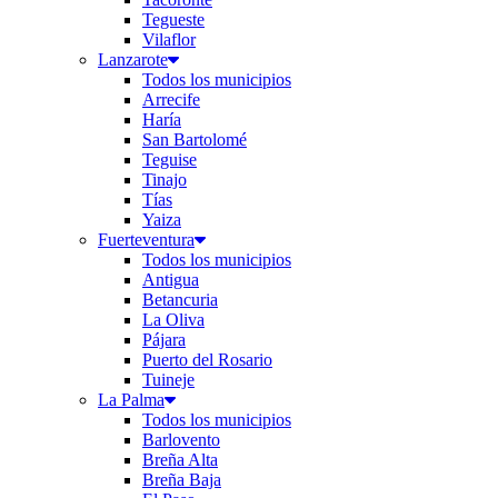
Tegueste
Vilaflor
Lanzarote
Todos los municipios
Arrecife
Haría
San Bartolomé
Teguise
Tinajo
Tías
Yaiza
Fuerteventura
Todos los municipios
Antigua
Betancuria
La Oliva
Pájara
Puerto del Rosario
Tuineje
La Palma
Todos los municipios
Barlovento
Breña Alta
Breña Baja