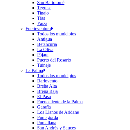
San Bartolomé
Teguise
Tinajo
Tías
Yaiza
Fuerteventura
Todos los municipios
Antigua
Betancuria
La Oliva
Pájara
Puerto del Rosario
Tuineje
La Palma
Todos los municipios
Barlovento
Breña Alta
Breña Baja
El Paso
Fuencaliente de la Palma
Garafía
Los Llanos de Aridane
Puntagorda
Puntallana
San Andrés y Sauces