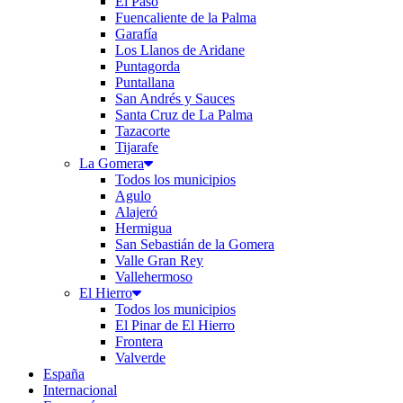
El Paso
Fuencaliente de la Palma
Garafía
Los Llanos de Aridane
Puntagorda
Puntallana
San Andrés y Sauces
Santa Cruz de La Palma
Tazacorte
Tijarafe
La Gomera
Todos los municipios
Agulo
Alajeró
Hermigua
San Sebastián de la Gomera
Valle Gran Rey
Vallehermoso
El Hierro
Todos los municipios
El Pinar de El Hierro
Frontera
Valverde
España
Internacional