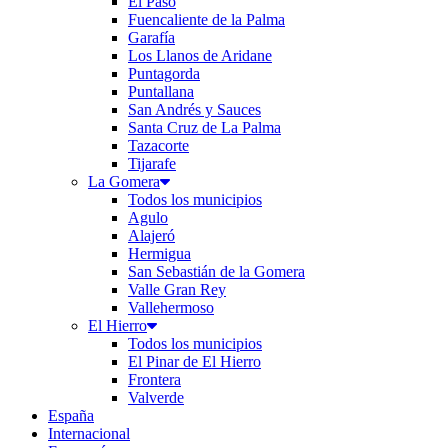
El Paso
Fuencaliente de la Palma
Garafía
Los Llanos de Aridane
Puntagorda
Puntallana
San Andrés y Sauces
Santa Cruz de La Palma
Tazacorte
Tijarafe
La Gomera
Todos los municipios
Agulo
Alajeró
Hermigua
San Sebastián de la Gomera
Valle Gran Rey
Vallehermoso
El Hierro
Todos los municipios
El Pinar de El Hierro
Frontera
Valverde
España
Internacional