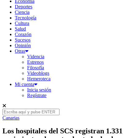
Economía
Deportes
Ciencia
Tecnología
Cultura
Salud
Corazón
Sucesos
Opinión
Otras
Videncia
Estrenos
Filosofía
Videoblogs
Hemeroteca
Mi cuenta
Inicia sesión
Regístrate
Canarias
Los hospitales del SCS registran 1.331