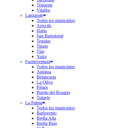
Tegueste
Vilaflor
Lanzarote
Todos los municipios
Arrecife
Haría
San Bartolomé
Teguise
Tinajo
Tías
Yaiza
Fuerteventura
Todos los municipios
Antigua
Betancuria
La Oliva
Pájara
Puerto del Rosario
Tuineje
La Palma
Todos los municipios
Barlovento
Breña Alta
Breña Baja