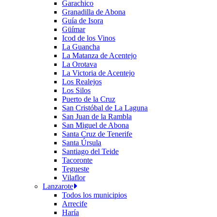
Garachico
Granadilla de Abona
Guía de Isora
Güímar
Icod de los Vinos
La Guancha
La Matanza de Acentejo
La Orotava
La Victoria de Acentejo
Los Realejos
Los Silos
Puerto de la Cruz
San Cristóbal de La Laguna
San Juan de la Rambla
San Miguel de Abona
Santa Cruz de Tenerife
Santa Úrsula
Santiago del Teide
Tacoronte
Tegueste
Vilaflor
Lanzarote
Todos los municipios
Arrecife
Haría