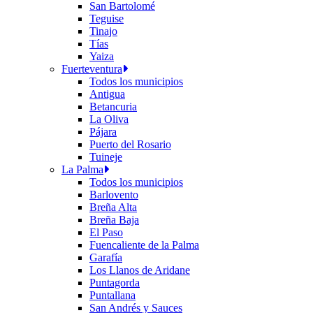
San Bartolomé
Teguise
Tinajo
Tías
Yaiza
Fuerteventura
Todos los municipios
Antigua
Betancuria
La Oliva
Pájara
Puerto del Rosario
Tuineje
La Palma
Todos los municipios
Barlovento
Breña Alta
Breña Baja
El Paso
Fuencaliente de la Palma
Garafía
Los Llanos de Aridane
Puntagorda
Puntallana
San Andrés y Sauces