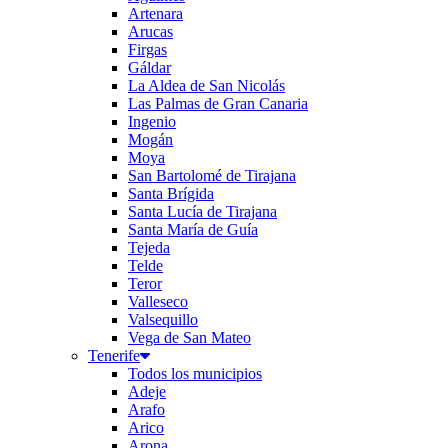
Artenara
Arucas
Firgas
Gáldar
La Aldea de San Nicolás
Las Palmas de Gran Canaria
Ingenio
Mogán
Moya
San Bartolomé de Tirajana
Santa Brígida
Santa Lucía de Tirajana
Santa María de Guía
Tejeda
Telde
Teror
Valleseco
Valsequillo
Vega de San Mateo
Tenerife
Todos los municipios
Adeje
Arafo
Arico
Arona