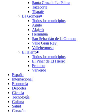
Santa Cruz de La Palma
Tazacorte
Tijarafe
La Gomera
Todos los municipios
Agulo
Alajeró
Hermigua
San Sebastián de la Gomera
Valle Gran Rey
Vallehermoso
El Hierro
Todos los municipios
El Pinar de El Hierro
Frontera
Valverde
España
Internacional
Economía
Deportes
Ciencia
Tecnología
Cultura
Salud
Corazón