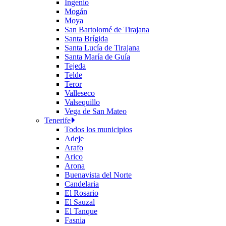
Ingenio
Mogán
Moya
San Bartolomé de Tirajana
Santa Brígida
Santa Lucía de Tirajana
Santa María de Guía
Tejeda
Telde
Teror
Valleseco
Valsequillo
Vega de San Mateo
Tenerife
Todos los municipios
Adeje
Arafo
Arico
Arona
Buenavista del Norte
Candelaria
El Rosario
El Sauzal
El Tanque
Fasnia