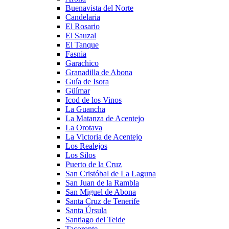
Buenavista del Norte
Candelaria
El Rosario
El Sauzal
El Tanque
Fasnia
Garachico
Granadilla de Abona
Guía de Isora
Güímar
Icod de los Vinos
La Guancha
La Matanza de Acentejo
La Orotava
La Victoria de Acentejo
Los Realejos
Los Silos
Puerto de la Cruz
San Cristóbal de La Laguna
San Juan de la Rambla
San Miguel de Abona
Santa Cruz de Tenerife
Santa Úrsula
Santiago del Teide
Tacoronte