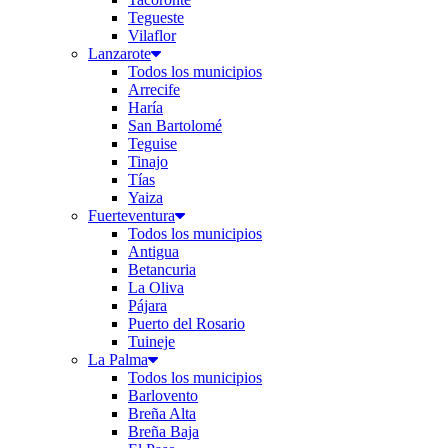
Tegueste
Vilaflor
Lanzarote
Todos los municipios
Arrecife
Haría
San Bartolomé
Teguise
Tinajo
Tías
Yaiza
Fuerteventura
Todos los municipios
Antigua
Betancuria
La Oliva
Pájara
Puerto del Rosario
Tuineje
La Palma
Todos los municipios
Barlovento
Breña Alta
Breña Baja