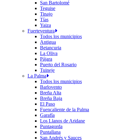
San Bartolomé
Teguise
Tinajo
Tías
Yaiza
Fuerteventura
Todos los municipios
Antigua
Betancuria
La Oliva
Pájara
Puerto del Rosario
Tuineje
La Palma
Todos los municipios
Barlovento
Breña Alta
Breña Baja
El Paso
Fuencaliente de la Palma
Garafía
Los Llanos de Aridane
Puntagorda
Puntallana
San Andrés y Sauces