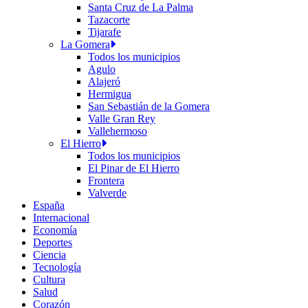
Santa Cruz de La Palma
Tazacorte
Tijarafe
La Gomera
Todos los municipios
Agulo
Alajeró
Hermigua
San Sebastián de la Gomera
Valle Gran Rey
Vallehermoso
El Hierro
Todos los municipios
El Pinar de El Hierro
Frontera
Valverde
España
Internacional
Economía
Deportes
Ciencia
Tecnología
Cultura
Salud
Corazón