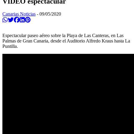
VÍDEO espectacular
Canarias Noticias
-
09/05/2020
Compartir en Whatsapp
Twittear
Compartir en Facebook
Compartir en Linkedin
Compartir en Pinterest
Espectacular paseo aéreo sobre la Playa de Las Canteras, en Las
Palmas de Gran Canaria, desde el Auditorio Alfredo Kraus hasta La
Puntilla.