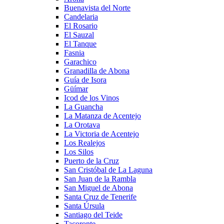
Buenavista del Norte
Candelaria
El Rosario
El Sauzal
El Tanque
Fasnia
Garachico
Granadilla de Abona
Guía de Isora
Güímar
Icod de los Vinos
La Guancha
La Matanza de Acentejo
La Orotava
La Victoria de Acentejo
Los Realejos
Los Silos
Puerto de la Cruz
San Cristóbal de La Laguna
San Juan de la Rambla
San Miguel de Abona
Santa Cruz de Tenerife
Santa Úrsula
Santiago del Teide
Tacoronte