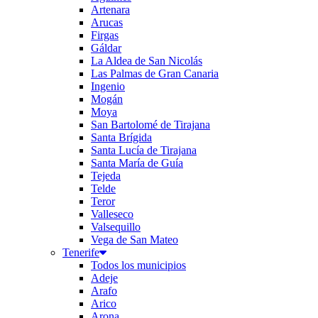
Artenara
Arucas
Firgas
Gáldar
La Aldea de San Nicolás
Las Palmas de Gran Canaria
Ingenio
Mogán
Moya
San Bartolomé de Tirajana
Santa Brígida
Santa Lucía de Tirajana
Santa María de Guía
Tejeda
Telde
Teror
Valleseco
Valsequillo
Vega de San Mateo
Tenerife
Todos los municipios
Adeje
Arafo
Arico
Arona