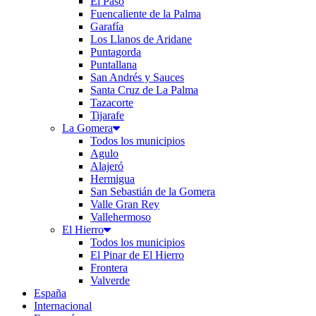
El Paso
Fuencaliente de la Palma
Garafía
Los Llanos de Aridane
Puntagorda
Puntallana
San Andrés y Sauces
Santa Cruz de La Palma
Tazacorte
Tijarafe
La Gomera
Todos los municipios
Agulo
Alajeró
Hermigua
San Sebastián de la Gomera
Valle Gran Rey
Vallehermoso
El Hierro
Todos los municipios
El Pinar de El Hierro
Frontera
Valverde
España
Internacional