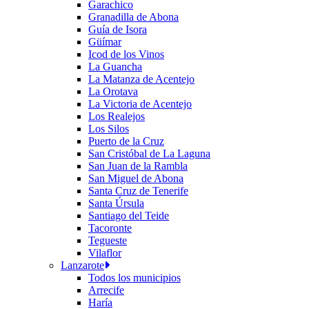
Garachico
Granadilla de Abona
Guía de Isora
Güímar
Icod de los Vinos
La Guancha
La Matanza de Acentejo
La Orotava
La Victoria de Acentejo
Los Realejos
Los Silos
Puerto de la Cruz
San Cristóbal de La Laguna
San Juan de la Rambla
San Miguel de Abona
Santa Cruz de Tenerife
Santa Úrsula
Santiago del Teide
Tacoronte
Tegueste
Vilaflor
Lanzarote
Todos los municipios
Arrecife
Haría