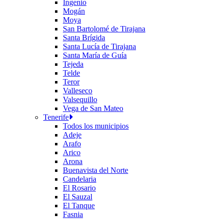
Ingenio
Mogán
Moya
San Bartolomé de Tirajana
Santa Brígida
Santa Lucía de Tirajana
Santa María de Guía
Tejeda
Telde
Teror
Valleseco
Valsequillo
Vega de San Mateo
Tenerife
Todos los municipios
Adeje
Arafo
Arico
Arona
Buenavista del Norte
Candelaria
El Rosario
El Sauzal
El Tanque
Fasnia