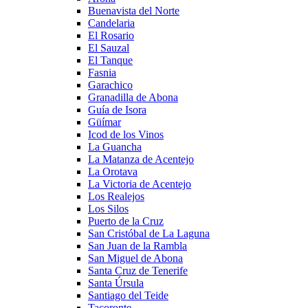
Buenavista del Norte
Candelaria
El Rosario
El Sauzal
El Tanque
Fasnia
Garachico
Granadilla de Abona
Guía de Isora
Güímar
Icod de los Vinos
La Guancha
La Matanza de Acentejo
La Orotava
La Victoria de Acentejo
Los Realejos
Los Silos
Puerto de la Cruz
San Cristóbal de La Laguna
San Juan de la Rambla
San Miguel de Abona
Santa Cruz de Tenerife
Santa Úrsula
Santiago del Teide
Tacoronte