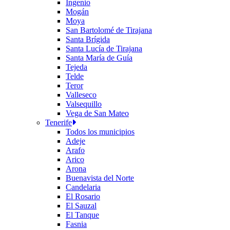
Ingenio
Mogán
Moya
San Bartolomé de Tirajana
Santa Brígida
Santa Lucía de Tirajana
Santa María de Guía
Tejeda
Telde
Teror
Valleseco
Valsequillo
Vega de San Mateo
Tenerife
Todos los municipios
Adeje
Arafo
Arico
Arona
Buenavista del Norte
Candelaria
El Rosario
El Sauzal
El Tanque
Fasnia