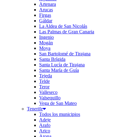
Artenara
Arucas
Firgas
Gáldar
La Aldea de San Nicolás
Las Palmas de Gran Canaria
Ingenio
Mogán
Moya
San Bartolomé de Tirajana
Santa Brígida
Santa Lucía de Tirajana
Santa María de Guía
Tejeda
Telde
Teror
Valleseco
Valsequillo
Vega de San Mateo
Tenerife
Todos los municipios
Adeje
Arafo
Arico
Arona