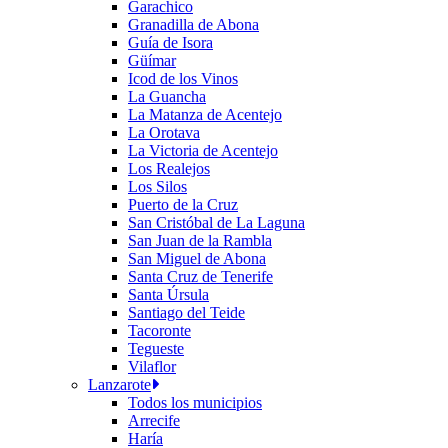
Garachico
Granadilla de Abona
Guía de Isora
Güímar
Icod de los Vinos
La Guancha
La Matanza de Acentejo
La Orotava
La Victoria de Acentejo
Los Realejos
Los Silos
Puerto de la Cruz
San Cristóbal de La Laguna
San Juan de la Rambla
San Miguel de Abona
Santa Cruz de Tenerife
Santa Úrsula
Santiago del Teide
Tacoronte
Tegueste
Vilaflor
Lanzarote
Todos los municipios
Arrecife
Haría