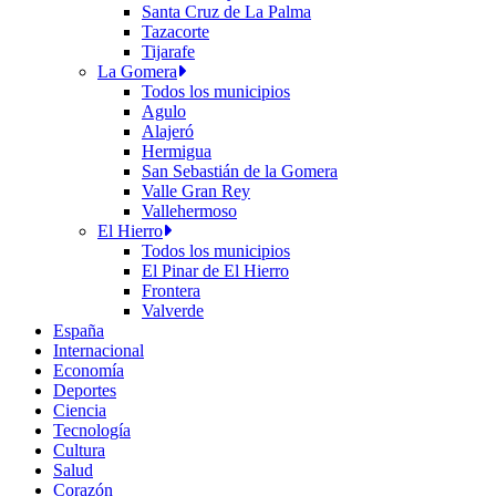
Santa Cruz de La Palma
Tazacorte
Tijarafe
La Gomera
Todos los municipios
Agulo
Alajeró
Hermigua
San Sebastián de la Gomera
Valle Gran Rey
Vallehermoso
El Hierro
Todos los municipios
El Pinar de El Hierro
Frontera
Valverde
España
Internacional
Economía
Deportes
Ciencia
Tecnología
Cultura
Salud
Corazón