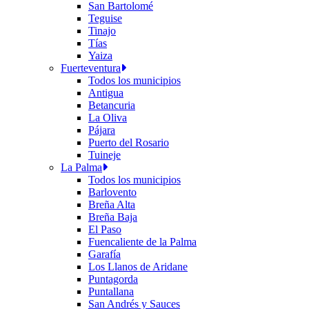
San Bartolomé
Teguise
Tinajo
Tías
Yaiza
Fuerteventura
Todos los municipios
Antigua
Betancuria
La Oliva
Pájara
Puerto del Rosario
Tuineje
La Palma
Todos los municipios
Barlovento
Breña Alta
Breña Baja
El Paso
Fuencaliente de la Palma
Garafía
Los Llanos de Aridane
Puntagorda
Puntallana
San Andrés y Sauces