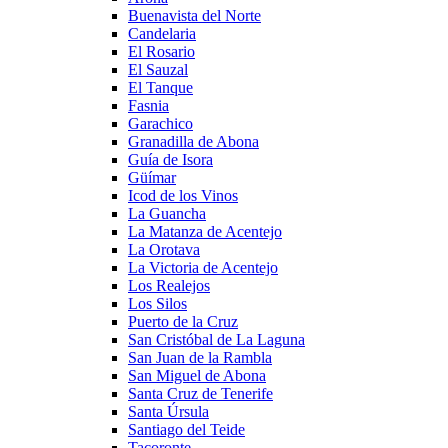
Buenavista del Norte
Candelaria
El Rosario
El Sauzal
El Tanque
Fasnia
Garachico
Granadilla de Abona
Guía de Isora
Güímar
Icod de los Vinos
La Guancha
La Matanza de Acentejo
La Orotava
La Victoria de Acentejo
Los Realejos
Los Silos
Puerto de la Cruz
San Cristóbal de La Laguna
San Juan de la Rambla
San Miguel de Abona
Santa Cruz de Tenerife
Santa Úrsula
Santiago del Teide
Tacoronte