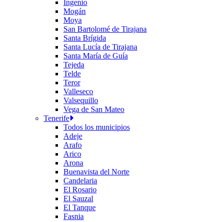
Ingenio
Mogán
Moya
San Bartolomé de Tirajana
Santa Brígida
Santa Lucía de Tirajana
Santa María de Guía
Tejeda
Telde
Teror
Valleseco
Valsequillo
Vega de San Mateo
Tenerife
Todos los municipios
Adeje
Arafo
Arico
Arona
Buenavista del Norte
Candelaria
El Rosario
El Sauzal
El Tanque
Fasnia