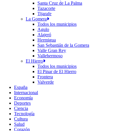
Santa Cruz de La Palma
Tazacorte
Tijarafe
La Gomera
Todos los municipios
Agulo
Alajeró
Hermigua
San Sebastián de la Gomera
Valle Gran Rey
Vallehermoso
El Hierro
Todos los municipios
El Pinar de El Hierro
Frontera
Valverde
España
Internacional
Economía
Deportes
Ciencia
Tecnología
Cultura
Salud
Corazón