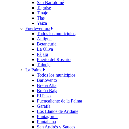
San Bartolomé
Teguise
Tinajo
Tías
Yaiza
Fuerteventura
Todos los municipios
Antigua
Betancuria
La Oliva
Pájara
Puerto del Rosario
Tuineje
La Palma
Todos los municipios
Barlovento
Breña Alta
Breña Baja
El Paso
Fuencaliente de la Palma
Garafía
Los Llanos de Aridane
Puntagorda
Puntallana
San Andrés y Sauces