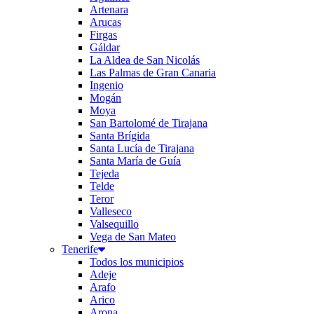
Artenara
Arucas
Firgas
Gáldar
La Aldea de San Nicolás
Las Palmas de Gran Canaria
Ingenio
Mogán
Moya
San Bartolomé de Tirajana
Santa Brígida
Santa Lucía de Tirajana
Santa María de Guía
Tejeda
Telde
Teror
Valleseco
Valsequillo
Vega de San Mateo
Tenerife
Todos los municipios
Adeje
Arafo
Arico
Arona