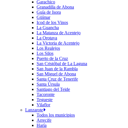
Garachico
Granadilla de Abona
Guía de Isora
Güímar
Icod de los Vinos
La Guancha
La Matanza de Acentejo
La Orotava
La Victoria de Acentejo
Los Realejos
Los Silos
Puerto de la Cruz
San Cristóbal de La Laguna
San Juan de la Rambla
San Miguel de Abona
Santa Cruz de Tenerife
Santa Úrsula
Santiago del Teide
Tacoronte
Tegueste
Vilaflor
Lanzarote
Todos los municipios
Arrecife
Haría