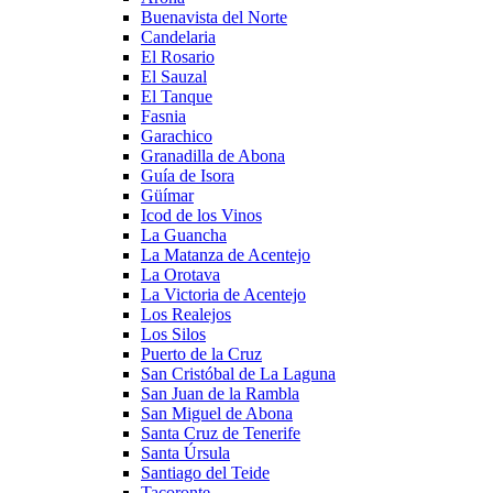
Buenavista del Norte
Candelaria
El Rosario
El Sauzal
El Tanque
Fasnia
Garachico
Granadilla de Abona
Guía de Isora
Güímar
Icod de los Vinos
La Guancha
La Matanza de Acentejo
La Orotava
La Victoria de Acentejo
Los Realejos
Los Silos
Puerto de la Cruz
San Cristóbal de La Laguna
San Juan de la Rambla
San Miguel de Abona
Santa Cruz de Tenerife
Santa Úrsula
Santiago del Teide
Tacoronte