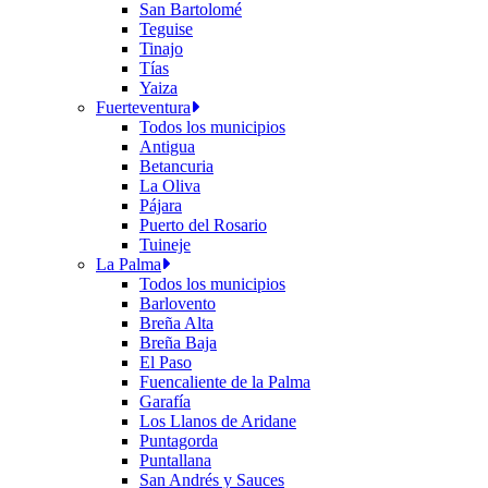
San Bartolomé
Teguise
Tinajo
Tías
Yaiza
Fuerteventura
Todos los municipios
Antigua
Betancuria
La Oliva
Pájara
Puerto del Rosario
Tuineje
La Palma
Todos los municipios
Barlovento
Breña Alta
Breña Baja
El Paso
Fuencaliente de la Palma
Garafía
Los Llanos de Aridane
Puntagorda
Puntallana
San Andrés y Sauces