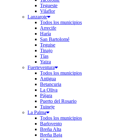
Tegueste
Vilaflor
Lanzarote
Todos los municipios
Arrecife
Haría
San Bartolomé
Teguise
Tinajo
Tías
Yaiza
Fuerteventura
Todos los municipios
Antigua
Betancuria
La Oliva
Pájara
Puerto del Rosario
Tuineje
La Palma
Todos los municipios
Barlovento
Breña Alta
Breña Baja