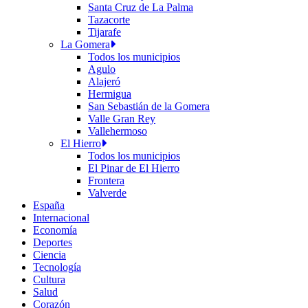
Santa Cruz de La Palma
Tazacorte
Tijarafe
La Gomera
Todos los municipios
Agulo
Alajeró
Hermigua
San Sebastián de la Gomera
Valle Gran Rey
Vallehermoso
El Hierro
Todos los municipios
El Pinar de El Hierro
Frontera
Valverde
España
Internacional
Economía
Deportes
Ciencia
Tecnología
Cultura
Salud
Corazón