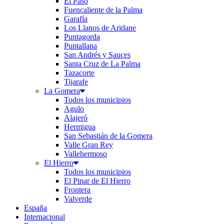
El Paso
Fuencaliente de la Palma
Garafía
Los Llanos de Aridane
Puntagorda
Puntallana
San Andrés y Sauces
Santa Cruz de La Palma
Tazacorte
Tijarafe
La Gomera
Todos los municipios
Agulo
Alajeró
Hermigua
San Sebastián de la Gomera
Valle Gran Rey
Vallehermoso
El Hierro
Todos los municipios
El Pinar de El Hierro
Frontera
Valverde
España
Internacional