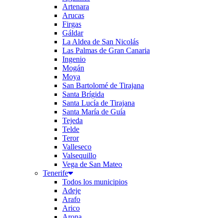
Artenara
Arucas
Firgas
Gáldar
La Aldea de San Nicolás
Las Palmas de Gran Canaria
Ingenio
Mogán
Moya
San Bartolomé de Tirajana
Santa Brígida
Santa Lucía de Tirajana
Santa María de Guía
Tejeda
Telde
Teror
Valleseco
Valsequillo
Vega de San Mateo
Tenerife
Todos los municipios
Adeje
Arafo
Arico
Arona