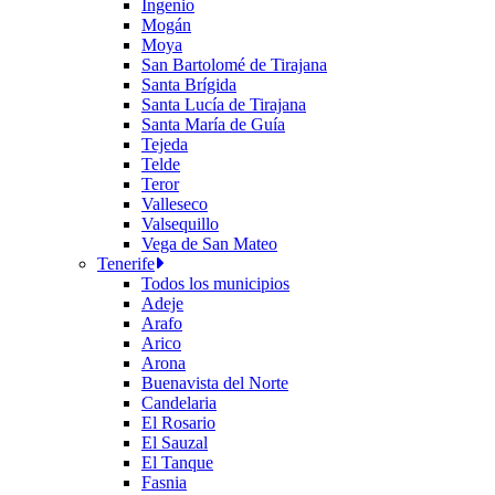
Ingenio
Mogán
Moya
San Bartolomé de Tirajana
Santa Brígida
Santa Lucía de Tirajana
Santa María de Guía
Tejeda
Telde
Teror
Valleseco
Valsequillo
Vega de San Mateo
Tenerife
Todos los municipios
Adeje
Arafo
Arico
Arona
Buenavista del Norte
Candelaria
El Rosario
El Sauzal
El Tanque
Fasnia