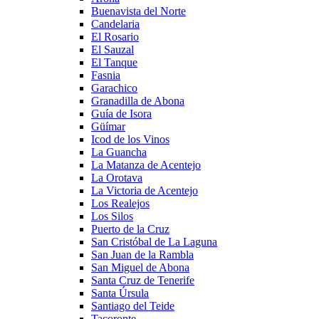
Buenavista del Norte
Candelaria
El Rosario
El Sauzal
El Tanque
Fasnia
Garachico
Granadilla de Abona
Guía de Isora
Güímar
Icod de los Vinos
La Guancha
La Matanza de Acentejo
La Orotava
La Victoria de Acentejo
Los Realejos
Los Silos
Puerto de la Cruz
San Cristóbal de La Laguna
San Juan de la Rambla
San Miguel de Abona
Santa Cruz de Tenerife
Santa Úrsula
Santiago del Teide
Tacoronte