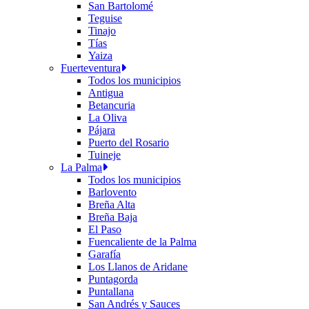
San Bartolomé
Teguise
Tinajo
Tías
Yaiza
Fuerteventura
Todos los municipios
Antigua
Betancuria
La Oliva
Pájara
Puerto del Rosario
Tuineje
La Palma
Todos los municipios
Barlovento
Breña Alta
Breña Baja
El Paso
Fuencaliente de la Palma
Garafía
Los Llanos de Aridane
Puntagorda
Puntallana
San Andrés y Sauces