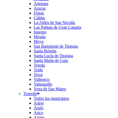
Artenara
Arucas
Firgas
Gáldar
La Aldea de San Nicolás
Las Palmas de Gran Canaria
Ingenio
Mogán
Moya
San Bartolomé de Tirajana
Santa Brígida
Santa Lucía de Tirajana
Santa María de Guía
Tejeda
Telde
Teror
Valleseco
Valsequillo
Vega de San Mateo
Tenerife
Todos los municipios
Adeje
Arafo
Arico
Arona