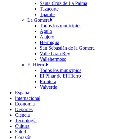
Santa Cruz de La Palma
Tazacorte
Tijarafe
La Gomera
Todos los municipios
Agulo
Alajeró
Hermigua
San Sebastián de la Gomera
Valle Gran Rey
Vallehermoso
El Hierro
Todos los municipios
El Pinar de El Hierro
Frontera
Valverde
España
Internacional
Economía
Deportes
Ciencia
Tecnología
Cultura
Salud
Corazón