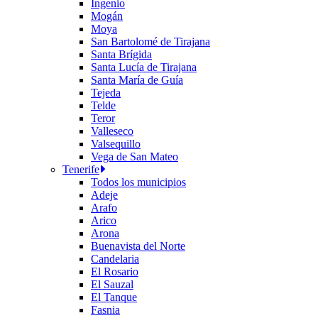
Ingenio
Mogán
Moya
San Bartolomé de Tirajana
Santa Brígida
Santa Lucía de Tirajana
Santa María de Guía
Tejeda
Telde
Teror
Valleseco
Valsequillo
Vega de San Mateo
Tenerife
Todos los municipios
Adeje
Arafo
Arico
Arona
Buenavista del Norte
Candelaria
El Rosario
El Sauzal
El Tanque
Fasnia