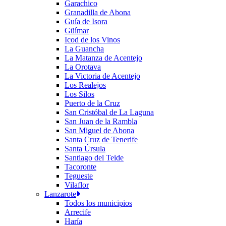
Garachico
Granadilla de Abona
Guía de Isora
Güímar
Icod de los Vinos
La Guancha
La Matanza de Acentejo
La Orotava
La Victoria de Acentejo
Los Realejos
Los Silos
Puerto de la Cruz
San Cristóbal de La Laguna
San Juan de la Rambla
San Miguel de Abona
Santa Cruz de Tenerife
Santa Úrsula
Santiago del Teide
Tacoronte
Tegueste
Vilaflor
Lanzarote
Todos los municipios
Arrecife
Haría