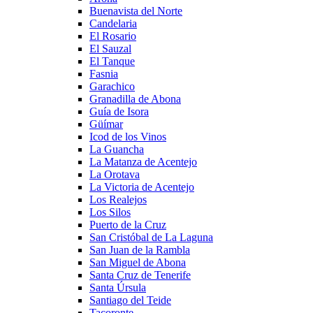
Buenavista del Norte
Candelaria
El Rosario
El Sauzal
El Tanque
Fasnia
Garachico
Granadilla de Abona
Guía de Isora
Güímar
Icod de los Vinos
La Guancha
La Matanza de Acentejo
La Orotava
La Victoria de Acentejo
Los Realejos
Los Silos
Puerto de la Cruz
San Cristóbal de La Laguna
San Juan de la Rambla
San Miguel de Abona
Santa Cruz de Tenerife
Santa Úrsula
Santiago del Teide
Tacoronte