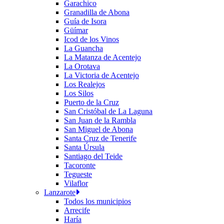
Garachico
Granadilla de Abona
Guía de Isora
Güímar
Icod de los Vinos
La Guancha
La Matanza de Acentejo
La Orotava
La Victoria de Acentejo
Los Realejos
Los Silos
Puerto de la Cruz
San Cristóbal de La Laguna
San Juan de la Rambla
San Miguel de Abona
Santa Cruz de Tenerife
Santa Úrsula
Santiago del Teide
Tacoronte
Tegueste
Vilaflor
Lanzarote
Todos los municipios
Arrecife
Haría