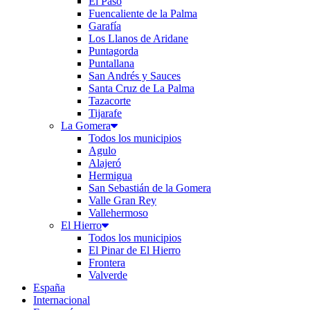
El Paso
Fuencaliente de la Palma
Garafía
Los Llanos de Aridane
Puntagorda
Puntallana
San Andrés y Sauces
Santa Cruz de La Palma
Tazacorte
Tijarafe
La Gomera
Todos los municipios
Agulo
Alajeró
Hermigua
San Sebastián de la Gomera
Valle Gran Rey
Vallehermoso
El Hierro
Todos los municipios
El Pinar de El Hierro
Frontera
Valverde
España
Internacional