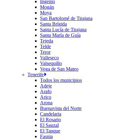
Ingenio
Mogán
Moya
San Bartolomé de Tirajana
Santa Brígida
Santa Lucía de Tirajana
Santa María de Guía
Tejeda
Telde
Teror
Valleseco
Valsequillo
Vega de San Mateo
Tenerife
Todos los municipios
Adeje
Arafo
Arico
Arona
Buenavista del Norte
Candelaria
El Rosario
El Sauzal
El Tanque
Fasnia