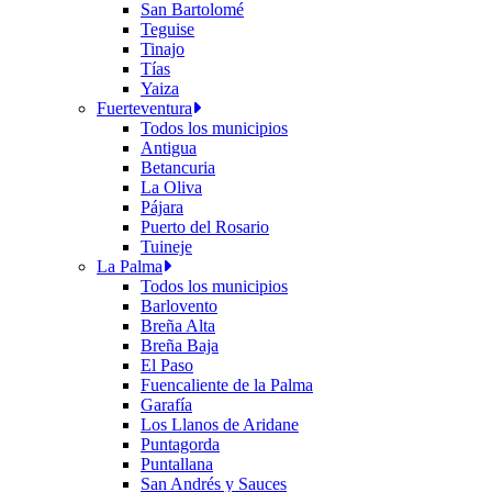
San Bartolomé
Teguise
Tinajo
Tías
Yaiza
Fuerteventura
Todos los municipios
Antigua
Betancuria
La Oliva
Pájara
Puerto del Rosario
Tuineje
La Palma
Todos los municipios
Barlovento
Breña Alta
Breña Baja
El Paso
Fuencaliente de la Palma
Garafía
Los Llanos de Aridane
Puntagorda
Puntallana
San Andrés y Sauces