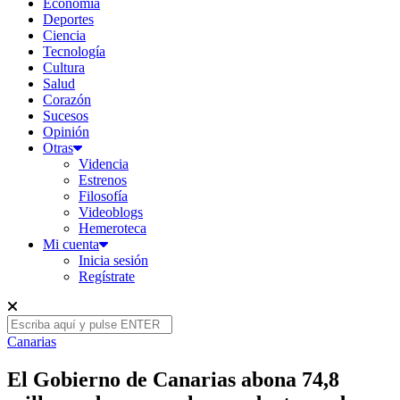
Economía
Deportes
Ciencia
Tecnología
Cultura
Salud
Corazón
Sucesos
Opinión
Otras
Videncia
Estrenos
Filosofía
Videoblogs
Hemeroteca
Mi cuenta
Inicia sesión
Regístrate
Canarias
El Gobierno de Canarias abona 74,8