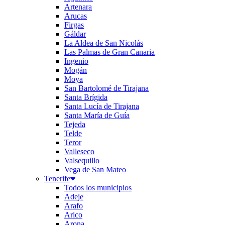
Artenara
Arucas
Firgas
Gáldar
La Aldea de San Nicolás
Las Palmas de Gran Canaria
Ingenio
Mogán
Moya
San Bartolomé de Tirajana
Santa Brígida
Santa Lucía de Tirajana
Santa María de Guía
Tejeda
Telde
Teror
Valleseco
Valsequillo
Vega de San Mateo
Tenerife
Todos los municipios
Adeje
Arafo
Arico
Arona