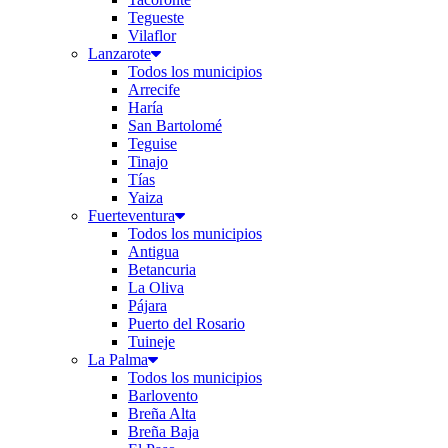
Tegueste
Vilaflor
Lanzarote
Todos los municipios
Arrecife
Haría
San Bartolomé
Teguise
Tinajo
Tías
Yaiza
Fuerteventura
Todos los municipios
Antigua
Betancuria
La Oliva
Pájara
Puerto del Rosario
Tuineje
La Palma
Todos los municipios
Barlovento
Breña Alta
Breña Baja