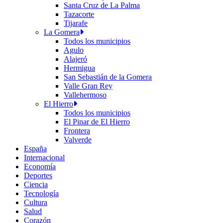
Santa Cruz de La Palma
Tazacorte
Tijarafe
La Gomera
Todos los municipios
Agulo
Alajeró
Hermigua
San Sebastián de la Gomera
Valle Gran Rey
Vallehermoso
El Hierro
Todos los municipios
El Pinar de El Hierro
Frontera
Valverde
España
Internacional
Economía
Deportes
Ciencia
Tecnología
Cultura
Salud
Corazón