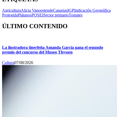
Agricultura
Alicia Vanoostende
Canarias
IGP
Indicación Geográfica
Protegida
Plátanos
POSEI
Sector primario
Tomates
ÚLTIMO CONTENIDO
La ilustradora tinerfeña Amanda García gana el segundo
premio del concurso del Museo Thyssen
Cultura
07/08/2026