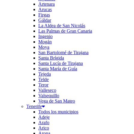
Artenara
Arucas
Firgas
Gáldar
La Aldea de San Nicolás
Las Palmas de Gran Canaria
Ingenio
Mogán
Moya
San Bartolomé de Tirajana
Santa Brígida
Santa Lucía de Tirajana
Santa María de Guía
Tejeda
Telde
Teror
Valleseco
Valsequillo
Vega de San Mateo
Tenerife
Todos los municipios
Adeje
Arafo
Arico
Arona