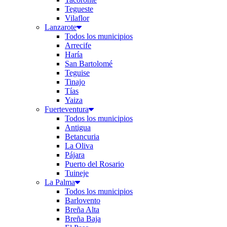
Tegueste
Vilaflor
Lanzarote
Todos los municipios
Arrecife
Haría
San Bartolomé
Teguise
Tinajo
Tías
Yaiza
Fuerteventura
Todos los municipios
Antigua
Betancuria
La Oliva
Pájara
Puerto del Rosario
Tuineje
La Palma
Todos los municipios
Barlovento
Breña Alta
Breña Baja