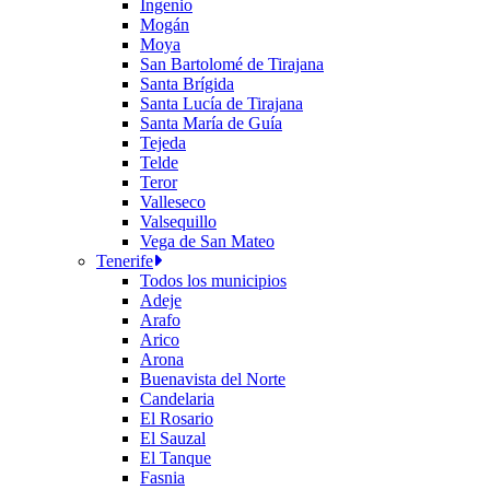
Ingenio
Mogán
Moya
San Bartolomé de Tirajana
Santa Brígida
Santa Lucía de Tirajana
Santa María de Guía
Tejeda
Telde
Teror
Valleseco
Valsequillo
Vega de San Mateo
Tenerife
Todos los municipios
Adeje
Arafo
Arico
Arona
Buenavista del Norte
Candelaria
El Rosario
El Sauzal
El Tanque
Fasnia