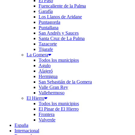
El Paso
Fuencaliente de la Palma
Garafía
Los Llanos de Aridane
Puntagorda
Puntallana
San Andrés y Sauces
Santa Cruz de La Palma
Tazacorte
Tijarafe
La Gomera
Todos los municipios
Agulo
Alajeró
Hermigua
San Sebastián de la Gomera
Valle Gran Rey
Vallehermoso
El Hierro
Todos los municipios
El Pinar de El Hierro
Frontera
Valverde
España
Internacional