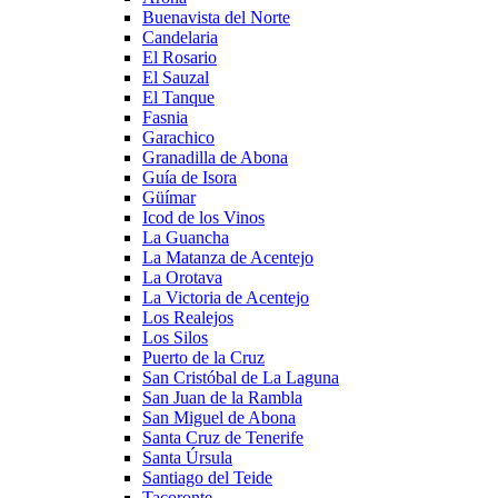
Buenavista del Norte
Candelaria
El Rosario
El Sauzal
El Tanque
Fasnia
Garachico
Granadilla de Abona
Guía de Isora
Güímar
Icod de los Vinos
La Guancha
La Matanza de Acentejo
La Orotava
La Victoria de Acentejo
Los Realejos
Los Silos
Puerto de la Cruz
San Cristóbal de La Laguna
San Juan de la Rambla
San Miguel de Abona
Santa Cruz de Tenerife
Santa Úrsula
Santiago del Teide
Tacoronte