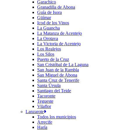
Garachico
Granadilla de Abona
Guía de Isora
Güímar
Icod de los Vinos
La Guancha
La Matanza de Acentejo
La Orotava
La Victoria de Acentejo
Los Realejos
Los Silos
Puerto de la Cruz
San Cristóbal de La Laguna
San Juan de la Rambla
San Miguel de Abona
Santa Cruz de Tenerife
Santa Úrsula
Santiago del Teide
Tacoronte
Tegueste
Vilaflor
Lanzarote
Todos los municipios
Arrecife
Haría