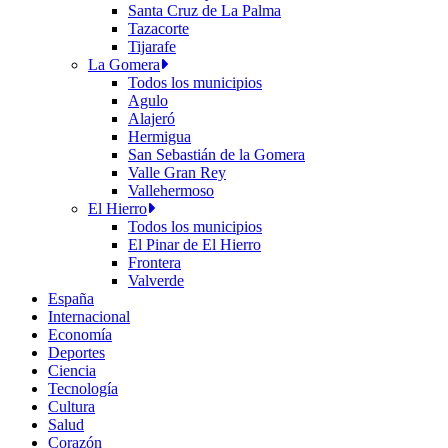
Santa Cruz de La Palma
Tazacorte
Tijarafe
La Gomera
Todos los municipios
Agulo
Alajeró
Hermigua
San Sebastián de la Gomera
Valle Gran Rey
Vallehermoso
El Hierro
Todos los municipios
El Pinar de El Hierro
Frontera
Valverde
España
Internacional
Economía
Deportes
Ciencia
Tecnología
Cultura
Salud
Corazón