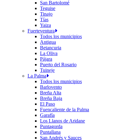
San Bartolomé
Teguise
Tinajo
Tías
Yaiza
Fuerteventura
Todos los municipios
Antigua
Betancuria
La Oliva
Pájara
Puerto del Rosario
Tuineje
La Palma
Todos los municipios
Barlovento
Breña Alta
Breña Baja
El Paso
Fuencaliente de la Palma
Garafía
Los Llanos de Aridane
Puntagorda
Puntallana
San Andrés y Sauces