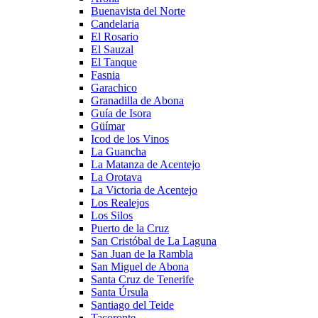
Buenavista del Norte
Candelaria
El Rosario
El Sauzal
El Tanque
Fasnia
Garachico
Granadilla de Abona
Guía de Isora
Güímar
Icod de los Vinos
La Guancha
La Matanza de Acentejo
La Orotava
La Victoria de Acentejo
Los Realejos
Los Silos
Puerto de la Cruz
San Cristóbal de La Laguna
San Juan de la Rambla
San Miguel de Abona
Santa Cruz de Tenerife
Santa Úrsula
Santiago del Teide
Tacoronte