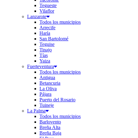
Tegueste
Vilaflor
Lanzarote
Todos los municipios
Arrecife
Haría
San Bartolomé
Teguise
Tinajo
Tías
Yaiza
Fuerteventura
Todos los municipios
Antigua
Betancuria
La Oliva
Pájara
Puerto del Rosario
Tuineje
La Palma
Todos los municipios
Barlovento
Breña Alta
Breña Baja