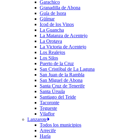
Garachico
Granadilla de Abona
Guía de Isora
Güímar
Icod de los Vinos
La Guancha
La Matanza de Acentejo
La Orotava
La Victoria de Acentejo
Los Realejos
Los Silos
Puerto de la Cruz
San Cristóbal de La Laguna
San Juan de la Rambla
San Miguel de Abona
Santa Cruz de Tenerife
Santa Úrsula
Santiago del Teide
Tacoronte
Tegueste
Vilaflor
Lanzarote
Todos los municipios
Arrecife
Haría