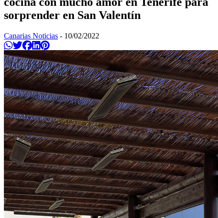
cocina con mucho amor en Tenerife para
sorprender en San Valentín
Canarias Noticias
-
10/02/2022
Compartir en Whatsapp
Twittear
Compartir en Facebook
Compartir en Linkedin
Compartir en Pinterest