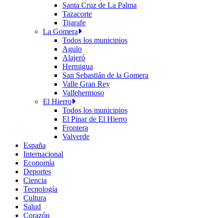
Santa Cruz de La Palma
Tazacorte
Tijarafe
La Gomera
Todos los municipios
Agulo
Alajeró
Hermigua
San Sebastián de la Gomera
Valle Gran Rey
Vallehermoso
El Hierro
Todos los municipios
El Pinar de El Hierro
Frontera
Valverde
España
Internacional
Economía
Deportes
Ciencia
Tecnología
Cultura
Salud
Corazón