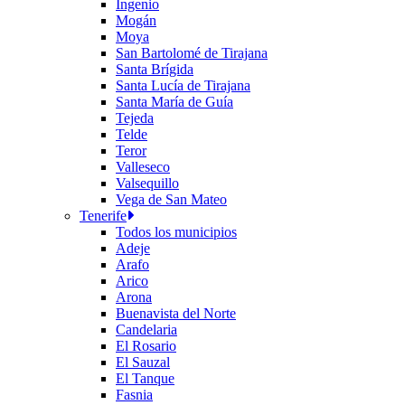
Ingenio
Mogán
Moya
San Bartolomé de Tirajana
Santa Brígida
Santa Lucía de Tirajana
Santa María de Guía
Tejeda
Telde
Teror
Valleseco
Valsequillo
Vega de San Mateo
Tenerife
Todos los municipios
Adeje
Arafo
Arico
Arona
Buenavista del Norte
Candelaria
El Rosario
El Sauzal
El Tanque
Fasnia