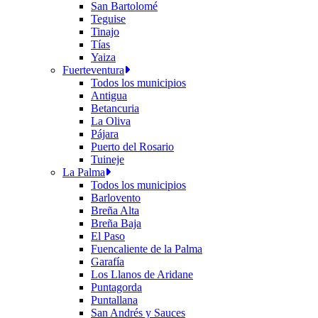
San Bartolomé
Teguise
Tinajo
Tías
Yaiza
Fuerteventura
Todos los municipios
Antigua
Betancuria
La Oliva
Pájara
Puerto del Rosario
Tuineje
La Palma
Todos los municipios
Barlovento
Breña Alta
Breña Baja
El Paso
Fuencaliente de la Palma
Garafía
Los Llanos de Aridane
Puntagorda
Puntallana
San Andrés y Sauces