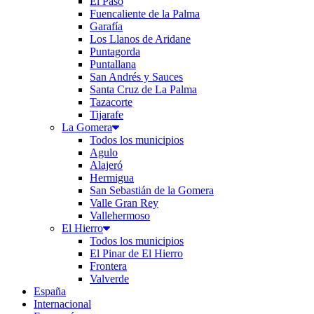
El Paso
Fuencaliente de la Palma
Garafía
Los Llanos de Aridane
Puntagorda
Puntallana
San Andrés y Sauces
Santa Cruz de La Palma
Tazacorte
Tijarafe
La Gomera
Todos los municipios
Agulo
Alajeró
Hermigua
San Sebastián de la Gomera
Valle Gran Rey
Vallehermoso
El Hierro
Todos los municipios
El Pinar de El Hierro
Frontera
Valverde
España
Internacional