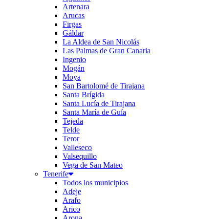
Artenara
Arucas
Firgas
Gáldar
La Aldea de San Nicolás
Las Palmas de Gran Canaria
Ingenio
Mogán
Moya
San Bartolomé de Tirajana
Santa Brígida
Santa Lucía de Tirajana
Santa María de Guía
Tejeda
Telde
Teror
Valleseco
Valsequillo
Vega de San Mateo
Tenerife
Todos los municipios
Adeje
Arafo
Arico
Arona