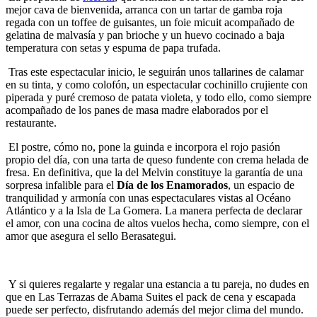
mejor cava de bienvenida, arranca con un tartar de gamba roja
regada con un toffee de guisantes, un foie micuit acompañado de
gelatina de malvasía y pan brioche y un huevo cocinado a baja
temperatura con setas y espuma de papa trufada.
Tras este espectacular inicio, le seguirán unos tallarines de calamar
en su tinta, y como colofón, un espectacular cochinillo crujiente con
piperada y puré cremoso de patata violeta, y todo ello, como siempre
acompañado de los panes de masa madre elaborados por el
restaurante.
El postre, cómo no, pone la guinda e incorpora el rojo pasión
propio del día, con una tarta de queso fundente con crema helada de
fresa. En definitiva, que la del Melvin constituye la garantía de una
sorpresa infalible para el
Día de los Enamorados
, un espacio de
tranquilidad y armonía con unas espectaculares vistas al Océano
Atlántico y a la Isla de La Gomera. La manera perfecta de declarar
el amor, con una cocina de altos vuelos hecha, como siempre, con el
amor que asegura el sello Berasategui.
Y si quieres regalarte y regalar una estancia a tu pareja, no dudes en
que en Las Terrazas de Abama Suites el pack de cena y escapada
puede ser perfecto, disfrutando además del mejor clima del mundo.