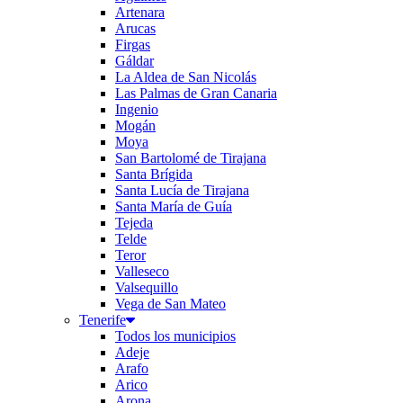
Artenara
Arucas
Firgas
Gáldar
La Aldea de San Nicolás
Las Palmas de Gran Canaria
Ingenio
Mogán
Moya
San Bartolomé de Tirajana
Santa Brígida
Santa Lucía de Tirajana
Santa María de Guía
Tejeda
Telde
Teror
Valleseco
Valsequillo
Vega de San Mateo
Tenerife
Todos los municipios
Adeje
Arafo
Arico
Arona