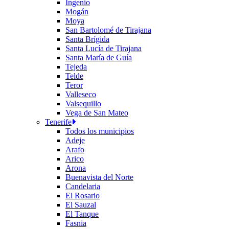
Ingenio
Mogán
Moya
San Bartolomé de Tirajana
Santa Brígida
Santa Lucía de Tirajana
Santa María de Guía
Tejeda
Telde
Teror
Valleseco
Valsequillo
Vega de San Mateo
Tenerife
Todos los municipios
Adeje
Arafo
Arico
Arona
Buenavista del Norte
Candelaria
El Rosario
El Sauzal
El Tanque
Fasnia