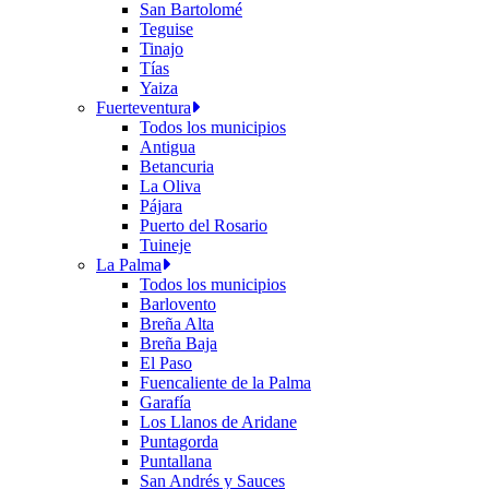
San Bartolomé
Teguise
Tinajo
Tías
Yaiza
Fuerteventura
Todos los municipios
Antigua
Betancuria
La Oliva
Pájara
Puerto del Rosario
Tuineje
La Palma
Todos los municipios
Barlovento
Breña Alta
Breña Baja
El Paso
Fuencaliente de la Palma
Garafía
Los Llanos de Aridane
Puntagorda
Puntallana
San Andrés y Sauces