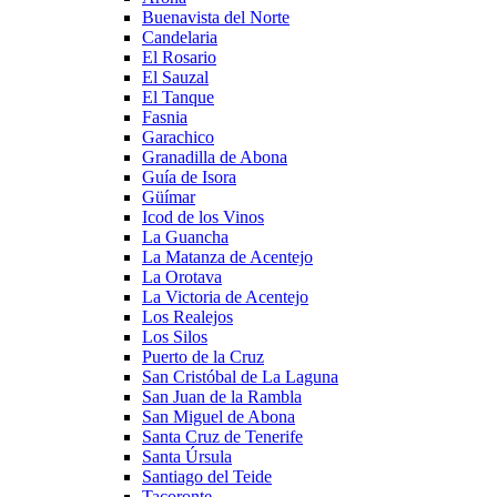
Buenavista del Norte
Candelaria
El Rosario
El Sauzal
El Tanque
Fasnia
Garachico
Granadilla de Abona
Guía de Isora
Güímar
Icod de los Vinos
La Guancha
La Matanza de Acentejo
La Orotava
La Victoria de Acentejo
Los Realejos
Los Silos
Puerto de la Cruz
San Cristóbal de La Laguna
San Juan de la Rambla
San Miguel de Abona
Santa Cruz de Tenerife
Santa Úrsula
Santiago del Teide
Tacoronte