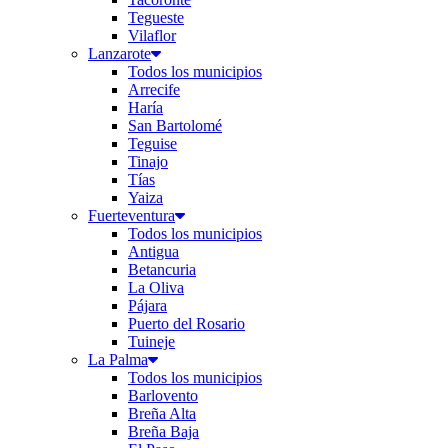
Tegueste
Vilaflor
Lanzarote
Todos los municipios
Arrecife
Haría
San Bartolomé
Teguise
Tinajo
Tías
Yaiza
Fuerteventura
Todos los municipios
Antigua
Betancuria
La Oliva
Pájara
Puerto del Rosario
Tuineje
La Palma
Todos los municipios
Barlovento
Breña Alta
Breña Baja