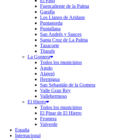
El Paso
Fuencaliente de la Palma
Garafía
Los Llanos de Aridane
Puntagorda
Puntallana
San Andrés y Sauces
Santa Cruz de La Palma
Tazacorte
Tijarafe
La Gomera
Todos los municipios
Agulo
Alajeró
Hermigua
San Sebastián de la Gomera
Valle Gran Rey
Vallehermoso
El Hierro
Todos los municipios
El Pinar de El Hierro
Frontera
Valverde
España
Internacional