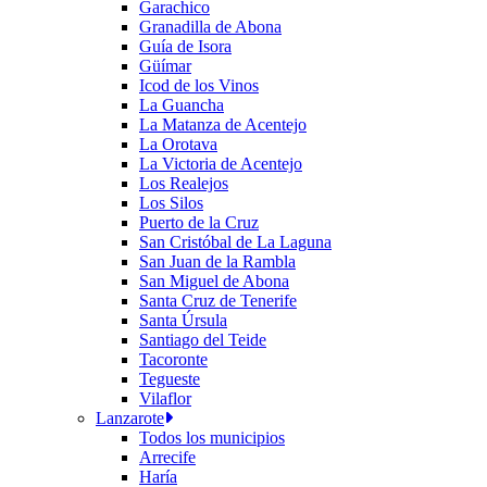
Garachico
Granadilla de Abona
Guía de Isora
Güímar
Icod de los Vinos
La Guancha
La Matanza de Acentejo
La Orotava
La Victoria de Acentejo
Los Realejos
Los Silos
Puerto de la Cruz
San Cristóbal de La Laguna
San Juan de la Rambla
San Miguel de Abona
Santa Cruz de Tenerife
Santa Úrsula
Santiago del Teide
Tacoronte
Tegueste
Vilaflor
Lanzarote
Todos los municipios
Arrecife
Haría