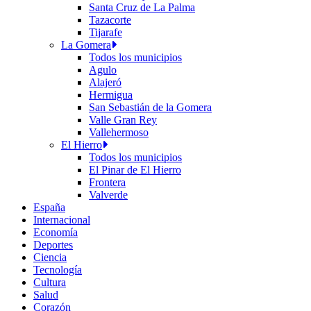
Santa Cruz de La Palma
Tazacorte
Tijarafe
La Gomera
Todos los municipios
Agulo
Alajeró
Hermigua
San Sebastián de la Gomera
Valle Gran Rey
Vallehermoso
El Hierro
Todos los municipios
El Pinar de El Hierro
Frontera
Valverde
España
Internacional
Economía
Deportes
Ciencia
Tecnología
Cultura
Salud
Corazón