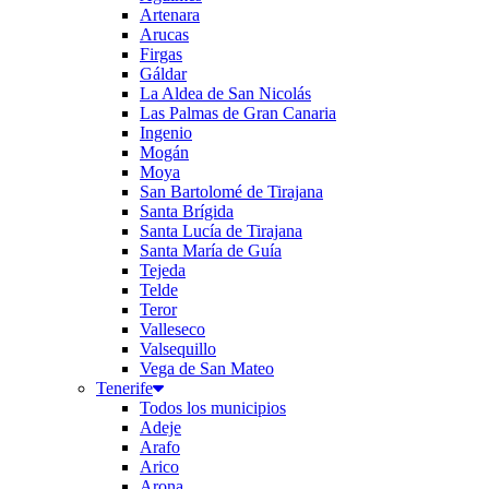
Artenara
Arucas
Firgas
Gáldar
La Aldea de San Nicolás
Las Palmas de Gran Canaria
Ingenio
Mogán
Moya
San Bartolomé de Tirajana
Santa Brígida
Santa Lucía de Tirajana
Santa María de Guía
Tejeda
Telde
Teror
Valleseco
Valsequillo
Vega de San Mateo
Tenerife
Todos los municipios
Adeje
Arafo
Arico
Arona