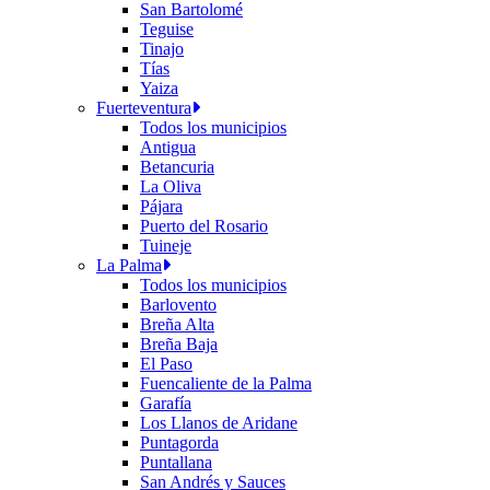
San Bartolomé
Teguise
Tinajo
Tías
Yaiza
Fuerteventura
Todos los municipios
Antigua
Betancuria
La Oliva
Pájara
Puerto del Rosario
Tuineje
La Palma
Todos los municipios
Barlovento
Breña Alta
Breña Baja
El Paso
Fuencaliente de la Palma
Garafía
Los Llanos de Aridane
Puntagorda
Puntallana
San Andrés y Sauces