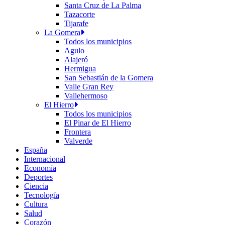
Santa Cruz de La Palma
Tazacorte
Tijarafe
La Gomera
Todos los municipios
Agulo
Alajeró
Hermigua
San Sebastián de la Gomera
Valle Gran Rey
Vallehermoso
El Hierro
Todos los municipios
El Pinar de El Hierro
Frontera
Valverde
España
Internacional
Economía
Deportes
Ciencia
Tecnología
Cultura
Salud
Corazón