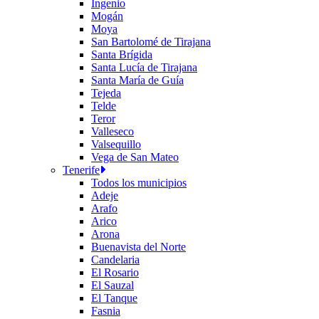
Ingenio
Mogán
Moya
San Bartolomé de Tirajana
Santa Brígida
Santa Lucía de Tirajana
Santa María de Guía
Tejeda
Telde
Teror
Valleseco
Valsequillo
Vega de San Mateo
Tenerife
Todos los municipios
Adeje
Arafo
Arico
Arona
Buenavista del Norte
Candelaria
El Rosario
El Sauzal
El Tanque
Fasnia