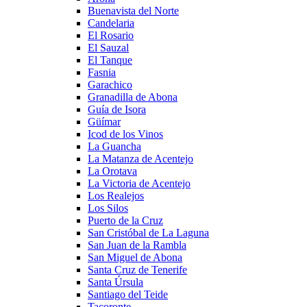
Buenavista del Norte
Candelaria
El Rosario
El Sauzal
El Tanque
Fasnia
Garachico
Granadilla de Abona
Guía de Isora
Güímar
Icod de los Vinos
La Guancha
La Matanza de Acentejo
La Orotava
La Victoria de Acentejo
Los Realejos
Los Silos
Puerto de la Cruz
San Cristóbal de La Laguna
San Juan de la Rambla
San Miguel de Abona
Santa Cruz de Tenerife
Santa Úrsula
Santiago del Teide
Tacoronte