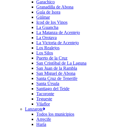
Garachico
Granadilla de Abona
Guía de Isora
Güímar
Icod de los Vinos
La Guancha
La Matanza de Acentejo
La Orotava
La Victoria de Acentejo
Los Realejos
Los Silos
Puerto de la Cruz
San Cristóbal de La Laguna
San Juan de la Rambla
San Miguel de Abona
Santa Cruz de Tenerife
Santa Úrsula
Santiago del Teide
Tacoronte
Tegueste
Vilaflor
Lanzarote
Todos los municipios
Arrecife
Haría