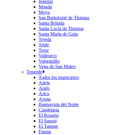
Ingenio
Mogán
Moya
San Bartolomé de Tirajana
Santa Brígida
Santa Lucía de Tirajana
Santa María de Guía
Tejeda
Telde
Teror
Valleseco
Valsequillo
Vega de San Mateo
Tenerife
Todos los municipios
Adeje
Arafo
Arico
Arona
Buenavista del Norte
Candelaria
El Rosario
El Sauzal
El Tanque
Fasnia