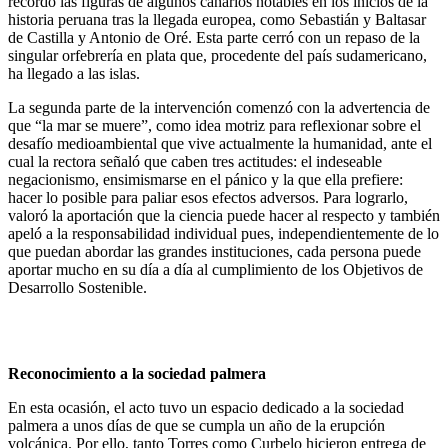
recordó las figuras de algunos canarios notables en los inicios de la
historia peruana tras la llegada europea, como Sebastián y Baltasar
de Castilla y Antonio de Oré. Esta parte cerró con un repaso de la
singular orfebrería en plata que, procedente del país sudamericano,
ha llegado a las islas.
La segunda parte de la intervención comenzó con la advertencia de
que “la mar se muere”, como idea motriz para reflexionar sobre el
desafío medioambiental que vive actualmente la humanidad, ante el
cual la rectora señaló que caben tres actitudes: el indeseable
negacionismo, ensimismarse en el pánico y la que ella prefiere:
hacer lo posible para paliar esos efectos adversos. Para lograrlo,
valoró la aportación que la ciencia puede hacer al respecto y también
apeló a la responsabilidad individual pues, independientemente de lo
que puedan abordar las grandes instituciones, cada persona puede
aportar mucho en su día a día al cumplimiento de los Objetivos de
Desarrollo Sostenible.
Reconocimiento a la sociedad palmera
En esta ocasión, el acto tuvo un espacio dedicado a la sociedad
palmera a unos días de que se cumpla un año de la erupción
volcánica. Por ello, tanto Torres como Curbelo hicieron entrega de