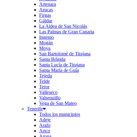
Artenara
Arucas
Firgas
Gáldar
La Aldea de San Nicolás
Las Palmas de Gran Canaria
Ingenio
Mogán
Moya
San Bartolomé de Tirajana
Santa Brígida
Santa Lucía de Tirajana
Santa María de Guía
Tejeda
Telde
Teror
Valleseco
Valsequillo
Vega de San Mateo
Tenerife
Todos los municipios
Adeje
Arafo
Arico
Arona