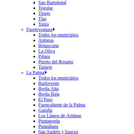
San Bartolomé
Teguise
Tinajo
Tías
Yaiza
Fuerteventura
Todos los municipios
Antigua
Betancuria
La Oliva
Pájara
Puerto del Rosario
Tuineje
La Palma
Todos los municipios
Barlovento
Breña Alta
Breña Baja
El Paso
Fuencaliente de la Palma
Garafía
Los Llanos de Aridane
Puntagorda
Puntallana
San Andrés y Sauces