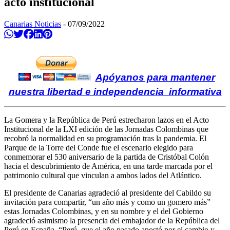
acto institucional
Canarias Noticias
-
07/09/2022
Compartir en Whatsapp
Twittear
Compartir en Facebook
Compartir en Linkedin
Compartir en Pinterest
Apóyanos para mantener
nuestra libertad e independencia informativa
La Gomera y la República de Perú estrecharon lazos en el Acto
Institucional de la LXI edición de las Jornadas Colombinas que
recobró la normalidad en su programación tras la pandemia. El
Parque de la Torre del Conde fue el escenario elegido para
conmemorar el 530 aniversario de la partida de Cristóbal Colón
hacia el descubrimiento de América, en una tarde marcada por el
patrimonio cultural que vinculan a ambos lados del Atlántico.
El presidente de Canarias agradeció al presidente del Cabildo su
invitación para compartir, “un año más y como un gomero más”
estas Jornadas Colombinas, y en su nombre y el del Gobierno
agradeció asimismo la presencia del embajador de la República del
Perú en España. “Perú, que el año pasado apostó por el cambio y