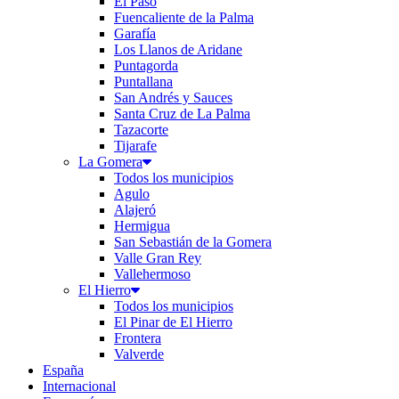
El Paso
Fuencaliente de la Palma
Garafía
Los Llanos de Aridane
Puntagorda
Puntallana
San Andrés y Sauces
Santa Cruz de La Palma
Tazacorte
Tijarafe
La Gomera
Todos los municipios
Agulo
Alajeró
Hermigua
San Sebastián de la Gomera
Valle Gran Rey
Vallehermoso
El Hierro
Todos los municipios
El Pinar de El Hierro
Frontera
Valverde
España
Internacional