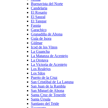
Buenavista del Norte
Candelaria
El Rosario
El Sauzal
El Tanque
Fasnia
Garachico
Granadilla de Abona
Guía de Isora
Güímar
Icod de los Vinos
La Guancha
La Matanza de Acentejo
La Orotava
La Victoria de Acentejo
Los Realejos
Los Silos
Puerto de la Cruz
San Cristóbal de La Laguna
San Juan de la Rambla
San Miguel de Abona
Santa Cruz de Tenerife
Santa Úrsula
Santiago del Teide
Tacoronte