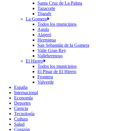
Santa Cruz de La Palma
Tazacorte
Tijarafe
La Gomera
Todos los municipios
Agulo
Alajeró
Hermigua
San Sebastián de la Gomera
Valle Gran Rey
Vallehermoso
El Hierro
Todos los municipios
El Pinar de El Hierro
Frontera
Valverde
España
Internacional
Economía
Deportes
Ciencia
Tecnología
Cultura
Salud
Corazón