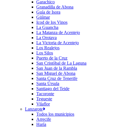
Garachico
Granadilla de Abona
Guía de Isora
Güímar
Icod de los Vinos
La Guancha
La Matanza de Acentejo
La Orotava
La Victoria de Acentejo
Los Realejos
Los Silos
Puerto de la Cruz
San Cristóbal de La Laguna
San Juan de la Rambla
San Miguel de Abona
Santa Cruz de Tenerife
Santa Úrsula
Santiago del Teide
Tacoronte
Tegueste
Vilaflor
Lanzarote
Todos los municipios
Arrecife
Haría