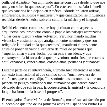
orilla del Atlántico, “en un mundo que se construya desde lo que nos
une y no sobre lo que nos separa”. En este sentido, señaló la huella
que los canarios han dejado en América, “donde brillaron artistas,
empresarios, religiosos y militares”, y que canalizaron las influencias
recibidas desde América sobre la cultura, la música y el lenguaje.
Señaló elementos comunes que hoy perduran como aspectos
arquitectónicos, productos como la papa o los paisajes aterrazados.
“Unas cosas fueron y otras volvieron. Perú nos mandó muchas
vivencias y costumbres que arraigaron entre nosotros y que son
reflejo de la unidad en la que creemos”, manifestó el presidente,
antes de poner en valor el esfuerzo de miles de personas que
“superior amar y crear; luchar por su país y sus ideas, y que
construyeron la historia de la que provenimos todos los que estamos
aquí: españoles, venezolanos, colombianos, peruanos y cubanos”.
Durante parte de su intervención, Curbelo hizo referencia al actual
contexto internacional al que calificó como “una nueva era de
conflictos, que nacen”, dijo, “de sentimientos encontrados ante un
planeta en peligro climático y una humanidad que parece haber
olvidado de que son la paz, la cooperación, la amistad y la concordia
lo que ha formado la base del progreso”.
El embajador, Óscar Maúrtua de Romaña, mostró su satisfacción por
el hecho de que uno de los primeros actos en España sea visitar La