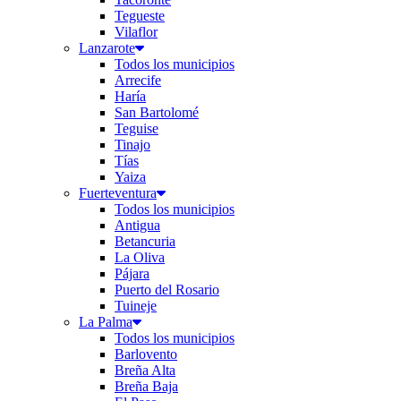
Tegueste
Vilaflor
Lanzarote
Todos los municipios
Arrecife
Haría
San Bartolomé
Teguise
Tinajo
Tías
Yaiza
Fuerteventura
Todos los municipios
Antigua
Betancuria
La Oliva
Pájara
Puerto del Rosario
Tuineje
La Palma
Todos los municipios
Barlovento
Breña Alta
Breña Baja