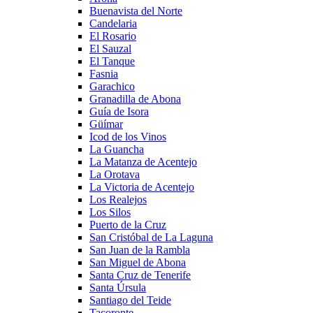
Buenavista del Norte
Candelaria
El Rosario
El Sauzal
El Tanque
Fasnia
Garachico
Granadilla de Abona
Guía de Isora
Güímar
Icod de los Vinos
La Guancha
La Matanza de Acentejo
La Orotava
La Victoria de Acentejo
Los Realejos
Los Silos
Puerto de la Cruz
San Cristóbal de La Laguna
San Juan de la Rambla
San Miguel de Abona
Santa Cruz de Tenerife
Santa Úrsula
Santiago del Teide
Tacoronte