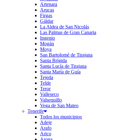
Artenara
Arucas
Firgas
Gáldar
La Aldea de San Nicolás
Las Palmas de Gran Canaria
Ingenio
Mogán
Moya
San Bartolomé de Tirajana
Santa Brígida
Santa Lucía de Tirajana
Santa María de Guía
Tejeda
Telde
Teror
Valleseco
Valsequillo
Vega de San Mateo
Tenerife
Todos los municipios
Adeje
Arafo
Arico
Arona