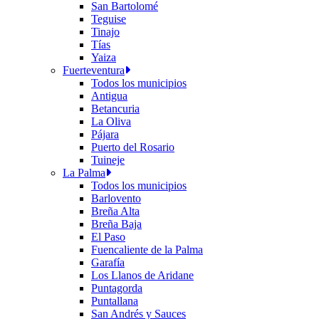
San Bartolomé
Teguise
Tinajo
Tías
Yaiza
Fuerteventura
Todos los municipios
Antigua
Betancuria
La Oliva
Pájara
Puerto del Rosario
Tuineje
La Palma
Todos los municipios
Barlovento
Breña Alta
Breña Baja
El Paso
Fuencaliente de la Palma
Garafía
Los Llanos de Aridane
Puntagorda
Puntallana
San Andrés y Sauces