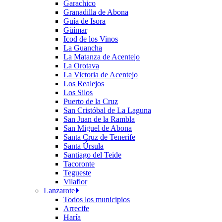
Garachico
Granadilla de Abona
Guía de Isora
Güímar
Icod de los Vinos
La Guancha
La Matanza de Acentejo
La Orotava
La Victoria de Acentejo
Los Realejos
Los Silos
Puerto de la Cruz
San Cristóbal de La Laguna
San Juan de la Rambla
San Miguel de Abona
Santa Cruz de Tenerife
Santa Úrsula
Santiago del Teide
Tacoronte
Tegueste
Vilaflor
Lanzarote
Todos los municipios
Arrecife
Haría