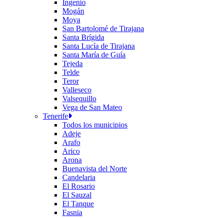
Ingenio
Mogán
Moya
San Bartolomé de Tirajana
Santa Brígida
Santa Lucía de Tirajana
Santa María de Guía
Tejeda
Telde
Teror
Valleseco
Valsequillo
Vega de San Mateo
Tenerife
Todos los municipios
Adeje
Arafo
Arico
Arona
Buenavista del Norte
Candelaria
El Rosario
El Sauzal
El Tanque
Fasnia