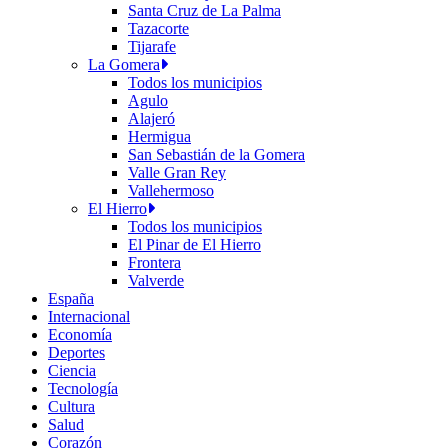
Santa Cruz de La Palma
Tazacorte
Tijarafe
La Gomera
Todos los municipios
Agulo
Alajeró
Hermigua
San Sebastián de la Gomera
Valle Gran Rey
Vallehermoso
El Hierro
Todos los municipios
El Pinar de El Hierro
Frontera
Valverde
España
Internacional
Economía
Deportes
Ciencia
Tecnología
Cultura
Salud
Corazón