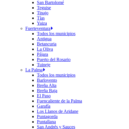
San Bartolomé
Teguise
Tinajo
Tías
Yaiza
Fuerteventura
Todos los municipios
Antigua
Betancuria
La Oliva
Pájara
Puerto del Rosario
Tuineje
La Palma
Todos los municipios
Barlovento
Breña Alta
Breña Baja
El Paso
Fuencaliente de la Palma
Garafía
Los Llanos de Aridane
Puntagorda
Puntallana
San Andrés y Sauces