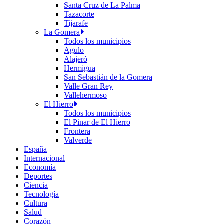
Santa Cruz de La Palma
Tazacorte
Tijarafe
La Gomera
Todos los municipios
Agulo
Alajeró
Hermigua
San Sebastián de la Gomera
Valle Gran Rey
Vallehermoso
El Hierro
Todos los municipios
El Pinar de El Hierro
Frontera
Valverde
España
Internacional
Economía
Deportes
Ciencia
Tecnología
Cultura
Salud
Corazón