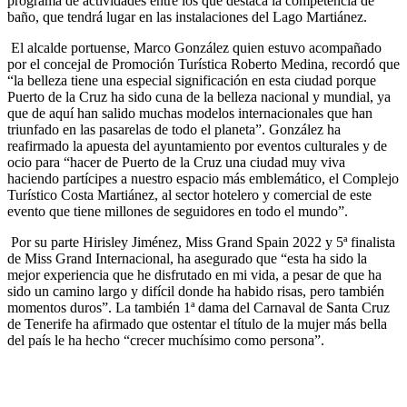
programa de actividades entre los que destaca la competencia de
baño, que tendrá lugar en las instalaciones del Lago Martiánez.
El alcalde portuense, Marco González quien estuvo acompañado
por el concejal de Promoción Turística Roberto Medina, recordó que
“la belleza tiene una especial significación en esta ciudad porque
Puerto de la Cruz ha sido cuna de la belleza nacional y mundial, ya
que de aquí han salido muchas modelos internacionales que han
triunfado en las pasarelas de todo el planeta”. González ha
reafirmado la apuesta del ayuntamiento por eventos culturales y de
ocio para “hacer de Puerto de la Cruz una ciudad muy viva
haciendo partícipes a nuestro espacio más emblemático, el Complejo
Turístico Costa Martiánez, al sector hotelero y comercial de este
evento que tiene millones de seguidores en todo el mundo”.
Por su parte Hirisley Jiménez, Miss Grand Spain 2022 y 5ª finalista
de Miss Grand Internacional, ha asegurado que “esta ha sido la
mejor experiencia que he disfrutado en mi vida, a pesar de que ha
sido un camino largo y difícil donde ha habido risas, pero también
momentos duros”. La también 1ª dama del Carnaval de Santa Cruz
de Tenerife ha afirmado que ostentar el título de la mujer más bella
del país le ha hecho “crecer muchísimo como persona”.