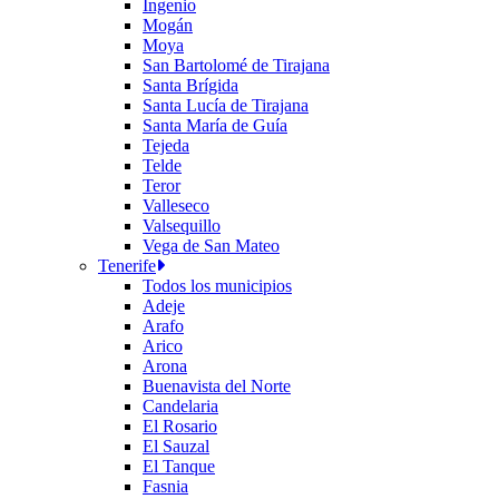
Ingenio
Mogán
Moya
San Bartolomé de Tirajana
Santa Brígida
Santa Lucía de Tirajana
Santa María de Guía
Tejeda
Telde
Teror
Valleseco
Valsequillo
Vega de San Mateo
Tenerife
Todos los municipios
Adeje
Arafo
Arico
Arona
Buenavista del Norte
Candelaria
El Rosario
El Sauzal
El Tanque
Fasnia