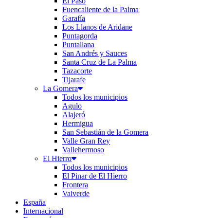
El Paso
Fuencaliente de la Palma
Garafía
Los Llanos de Aridane
Puntagorda
Puntallana
San Andrés y Sauces
Santa Cruz de La Palma
Tazacorte
Tijarafe
La Gomera
Todos los municipios
Agulo
Alajeró
Hermigua
San Sebastián de la Gomera
Valle Gran Rey
Vallehermoso
El Hierro
Todos los municipios
El Pinar de El Hierro
Frontera
Valverde
España
Internacional