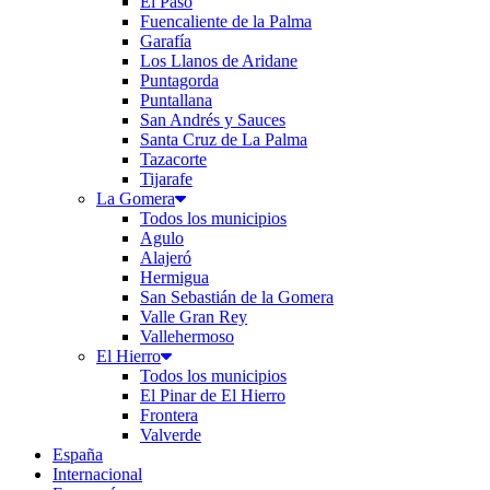
El Paso
Fuencaliente de la Palma
Garafía
Los Llanos de Aridane
Puntagorda
Puntallana
San Andrés y Sauces
Santa Cruz de La Palma
Tazacorte
Tijarafe
La Gomera
Todos los municipios
Agulo
Alajeró
Hermigua
San Sebastián de la Gomera
Valle Gran Rey
Vallehermoso
El Hierro
Todos los municipios
El Pinar de El Hierro
Frontera
Valverde
España
Internacional