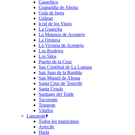
Garachico
Granadilla de Abona
Guía de Isora
Güímar
Icod de los Vinos
La Guancha
La Matanza de Acentejo
La Orotava
La Victoria de Acentejo
Los Realejos
Los Silos
Puerto de la Cruz
San Cristóbal de La Laguna
San Juan de la Rambla
San Miguel de Abona
Santa Cruz de Tenerife
Santa Úrsula
Santiago del Teide
Tacoronte
Tegueste
Vilaflor
Lanzarote
Todos los municipios
Arrecife
Haría