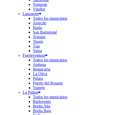
Tegueste
Vilaflor
Lanzarote
Todos los municipios
Arrecife
Haría
San Bartolomé
Teguise
Tinajo
Tías
Yaiza
Fuerteventura
Todos los municipios
Antigua
Betancuria
La Oliva
Pájara
Puerto del Rosario
Tuineje
La Palma
Todos los municipios
Barlovento
Breña Alta
Breña Baja