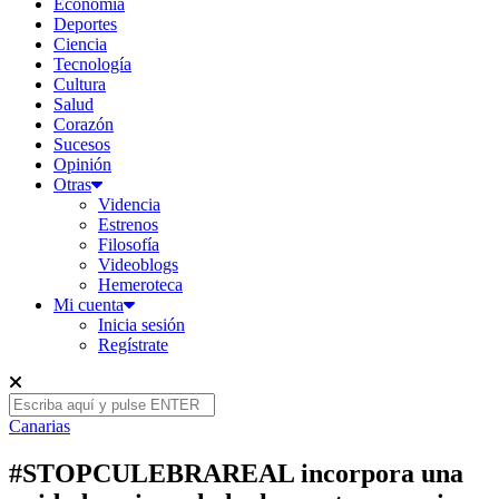
Economía
Deportes
Ciencia
Tecnología
Cultura
Salud
Corazón
Sucesos
Opinión
Otras
Videncia
Estrenos
Filosofía
Videoblogs
Hemeroteca
Mi cuenta
Inicia sesión
Regístrate
Canarias
#STOPCULEBRAREAL incorpora una