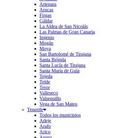
Artenara
Arucas
Firgas
Gáldar
La Aldea de San Nicolás
Las Palmas de Gran Canaria
Ingenio
Mogán
Moya
San Bartolomé de Tirajana
Santa Brígida
Santa Lucía de Tirajana
Santa María de Guía
Tejeda
Telde
Teror
Valleseco
Valsequillo
Vega de San Mateo
Tenerife
Todos los municipios
Adeje
Arafo
Arico
Arona