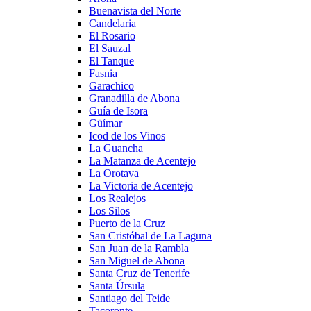
Buenavista del Norte
Candelaria
El Rosario
El Sauzal
El Tanque
Fasnia
Garachico
Granadilla de Abona
Guía de Isora
Güímar
Icod de los Vinos
La Guancha
La Matanza de Acentejo
La Orotava
La Victoria de Acentejo
Los Realejos
Los Silos
Puerto de la Cruz
San Cristóbal de La Laguna
San Juan de la Rambla
San Miguel de Abona
Santa Cruz de Tenerife
Santa Úrsula
Santiago del Teide
Tacoronte