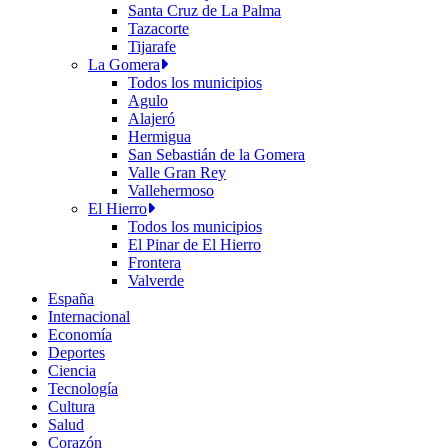
Santa Cruz de La Palma
Tazacorte
Tijarafe
La Gomera
Todos los municipios
Agulo
Alajeró
Hermigua
San Sebastián de la Gomera
Valle Gran Rey
Vallehermoso
El Hierro
Todos los municipios
El Pinar de El Hierro
Frontera
Valverde
España
Internacional
Economía
Deportes
Ciencia
Tecnología
Cultura
Salud
Corazón