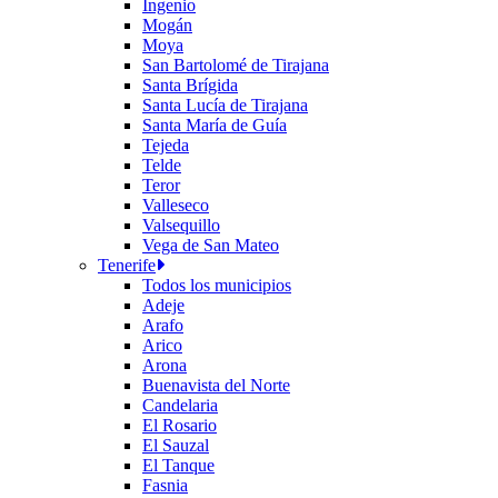
Ingenio
Mogán
Moya
San Bartolomé de Tirajana
Santa Brígida
Santa Lucía de Tirajana
Santa María de Guía
Tejeda
Telde
Teror
Valleseco
Valsequillo
Vega de San Mateo
Tenerife
Todos los municipios
Adeje
Arafo
Arico
Arona
Buenavista del Norte
Candelaria
El Rosario
El Sauzal
El Tanque
Fasnia