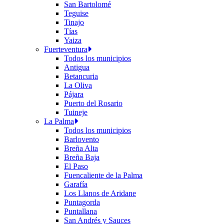
San Bartolomé
Teguise
Tinajo
Tías
Yaiza
Fuerteventura
Todos los municipios
Antigua
Betancuria
La Oliva
Pájara
Puerto del Rosario
Tuineje
La Palma
Todos los municipios
Barlovento
Breña Alta
Breña Baja
El Paso
Fuencaliente de la Palma
Garafía
Los Llanos de Aridane
Puntagorda
Puntallana
San Andrés y Sauces