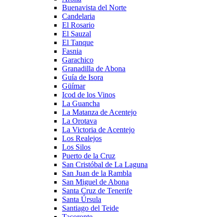
Buenavista del Norte
Candelaria
El Rosario
El Sauzal
El Tanque
Fasnia
Garachico
Granadilla de Abona
Guía de Isora
Güímar
Icod de los Vinos
La Guancha
La Matanza de Acentejo
La Orotava
La Victoria de Acentejo
Los Realejos
Los Silos
Puerto de la Cruz
San Cristóbal de La Laguna
San Juan de la Rambla
San Miguel de Abona
Santa Cruz de Tenerife
Santa Úrsula
Santiago del Teide
Tacoronte