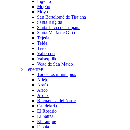
Ingenio
Mogán
Moya
San Bartolomé de Tirajana
Santa Brígida
Santa Lucía de Tirajana
Santa María de Guía
Tejeda
Telde
Teror
Valleseco
Valsequillo
Vega de San Mateo
Tenerife
Todos los municipios
Adeje
Arafo
Arico
Arona
Buenavista del Norte
Candelaria
El Rosario
El Sauzal
El Tanque
Fasnia