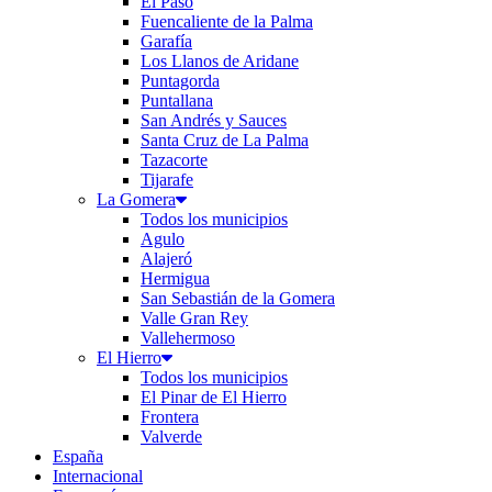
El Paso
Fuencaliente de la Palma
Garafía
Los Llanos de Aridane
Puntagorda
Puntallana
San Andrés y Sauces
Santa Cruz de La Palma
Tazacorte
Tijarafe
La Gomera
Todos los municipios
Agulo
Alajeró
Hermigua
San Sebastián de la Gomera
Valle Gran Rey
Vallehermoso
El Hierro
Todos los municipios
El Pinar de El Hierro
Frontera
Valverde
España
Internacional