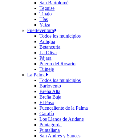
San Bartolomé
Teguise
Tinajo
Tías
Yaiza
Fuerteventura
Todos los municipios
Antigua
Betancuria
La Oliva
Pájara
Puerto del Rosario
Tuineje
La Palma
Todos los municipios
Barlovento
Breña Alta
Breña Baja
El Paso
Fuencaliente de la Palma
Garafía
Los Llanos de Aridane
Puntagorda
Puntallana
San Andrés y Sauces