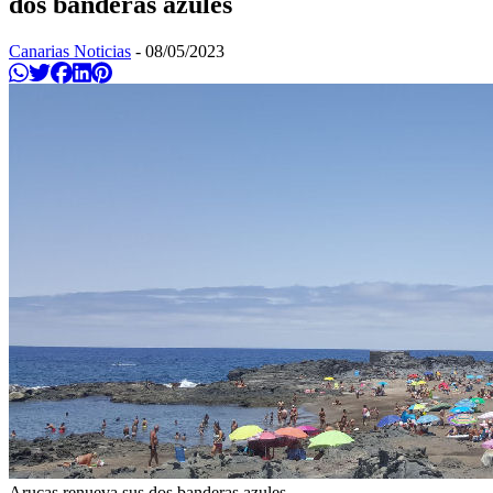
dos banderas azules
Canarias Noticias
-
08/05/2023
Compartir en Whatsapp
Twittear
Compartir en Facebook
Compartir en Linkedin
Compartir en Pinterest
Arucas renueva sus dos banderas azules