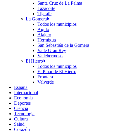
Santa Cruz de La Palma
Tazacorte
Tijarafe
La Gomera
Todos los municipios
Agulo
Alajeró
Hermigua
San Sebastián de la Gomera
Valle Gran Rey
Vallehermoso
El Hierro
Todos los municipios
El Pinar de El Hierro
Frontera
Valverde
España
Internacional
Economía
Deportes
Ciencia
Tecnología
Cultura
Salud
Corazón