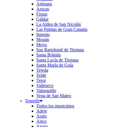
Artenara
Arucas
Firgas
Gáldar
La Aldea de San Nicolás
Las Palmas de Gran Canaria
Ingenio
Mogán
Moya
San Bartolomé de Tirajana
Santa Brígida
Santa Lucía de Tirajana
Santa María de Guía
Tejeda
Telde
Teror
Valleseco
Valsequillo
Vega de San Mateo
Tenerife
Todos los municipios
Adeje
Arafo
Arico
Arona