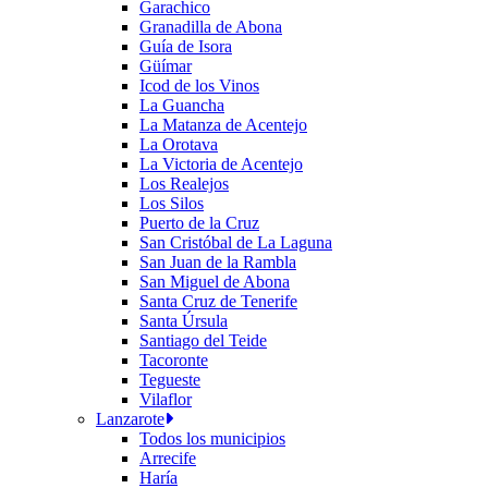
Garachico
Granadilla de Abona
Guía de Isora
Güímar
Icod de los Vinos
La Guancha
La Matanza de Acentejo
La Orotava
La Victoria de Acentejo
Los Realejos
Los Silos
Puerto de la Cruz
San Cristóbal de La Laguna
San Juan de la Rambla
San Miguel de Abona
Santa Cruz de Tenerife
Santa Úrsula
Santiago del Teide
Tacoronte
Tegueste
Vilaflor
Lanzarote
Todos los municipios
Arrecife
Haría