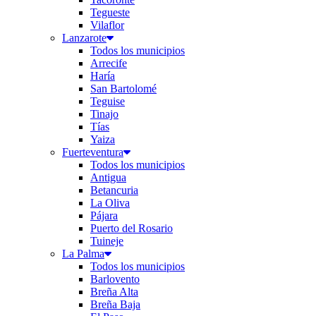
Tegueste
Vilaflor
Lanzarote
Todos los municipios
Arrecife
Haría
San Bartolomé
Teguise
Tinajo
Tías
Yaiza
Fuerteventura
Todos los municipios
Antigua
Betancuria
La Oliva
Pájara
Puerto del Rosario
Tuineje
La Palma
Todos los municipios
Barlovento
Breña Alta
Breña Baja