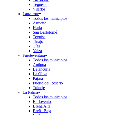
Tegueste
Vilaflor
Lanzarote
Todos los municipios
Arrecife
Haría
San Bartolomé
Teguise
Tinajo
Tías
Yaiza
Fuerteventura
Todos los municipios
Antigua
Betancuria
La Oliva
Pájara
Puerto del Rosario
Tuineje
La Palma
Todos los municipios
Barlovento
Breña Alta
Breña Baja