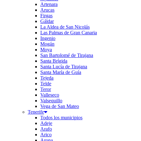
Artenara
Arucas
Firgas
Gáldar
La Aldea de San Nicolás
Las Palmas de Gran Canaria
Ingenio
Mogán
Moya
San Bartolomé de Tirajana
Santa Brígida
Santa Lucía de Tirajana
Santa María de Guía
Tejeda
Telde
Teror
Valleseco
Valsequillo
Vega de San Mateo
Tenerife
Todos los municipios
Adeje
Arafo
Arico
Arona