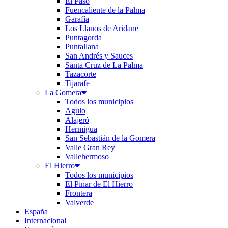
El Paso
Fuencaliente de la Palma
Garafía
Los Llanos de Aridane
Puntagorda
Puntallana
San Andrés y Sauces
Santa Cruz de La Palma
Tazacorte
Tijarafe
La Gomera
Todos los municipios
Agulo
Alajeró
Hermigua
San Sebastián de la Gomera
Valle Gran Rey
Vallehermoso
El Hierro
Todos los municipios
El Pinar de El Hierro
Frontera
Valverde
España
Internacional