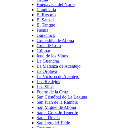
Buenavista del Norte
Candelaria
El Rosario
El Sauzal
El Tanque
Fasnia
Garachico
Granadilla de Abona
Guía de Isora
Güímar
Icod de los Vinos
La Guancha
La Matanza de Acentejo
La Orotava
La Victoria de Acentejo
Los Realejos
Los Silos
Puerto de la Cruz
San Cristóbal de La Laguna
San Juan de la Rambla
San Miguel de Abona
Santa Cruz de Tenerife
Santa Úrsula
Santiago del Teide
Tacoronte