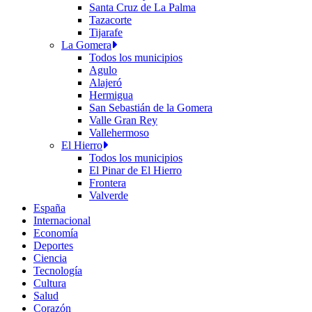
Santa Cruz de La Palma
Tazacorte
Tijarafe
La Gomera
Todos los municipios
Agulo
Alajeró
Hermigua
San Sebastián de la Gomera
Valle Gran Rey
Vallehermoso
El Hierro
Todos los municipios
El Pinar de El Hierro
Frontera
Valverde
España
Internacional
Economía
Deportes
Ciencia
Tecnología
Cultura
Salud
Corazón