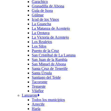
Garachico
Granadilla de Abona
Guía de Isora
Güímar
Icod de los Vinos
La Guancha
La Matanza de Acentejo
La Orotava
La Victoria de Acentejo
Los Realejos
Los Silos
Puerto de la Cruz
San Cristóbal de La Laguna
San Juan de la Rambla
San Miguel de Abona
Santa Cruz de Tenerife
Santa Úrsula
Santiago del Teide
Tacoronte
Tegueste
Vilaflor
Lanzarote
Todos los municipios
Arrecife
Haría