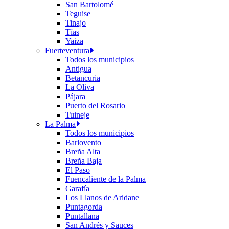
San Bartolomé
Teguise
Tinajo
Tías
Yaiza
Fuerteventura
Todos los municipios
Antigua
Betancuria
La Oliva
Pájara
Puerto del Rosario
Tuineje
La Palma
Todos los municipios
Barlovento
Breña Alta
Breña Baja
El Paso
Fuencaliente de la Palma
Garafía
Los Llanos de Aridane
Puntagorda
Puntallana
San Andrés y Sauces