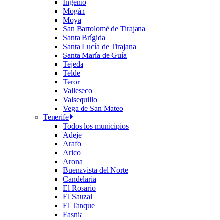
Ingenio
Mogán
Moya
San Bartolomé de Tirajana
Santa Brígida
Santa Lucía de Tirajana
Santa María de Guía
Tejeda
Telde
Teror
Valleseco
Valsequillo
Vega de San Mateo
Tenerife
Todos los municipios
Adeje
Arafo
Arico
Arona
Buenavista del Norte
Candelaria
El Rosario
El Sauzal
El Tanque
Fasnia