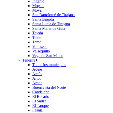
Ingenio
Mogán
Moya
San Bartolomé de Tirajana
Santa Brígida
Santa Lucía de Tirajana
Santa María de Guía
Tejeda
Telde
Teror
Valleseco
Valsequillo
Vega de San Mateo
Tenerife
Todos los municipios
Adeje
Arafo
Arico
Arona
Buenavista del Norte
Candelaria
El Rosario
El Sauzal
El Tanque
Fasnia