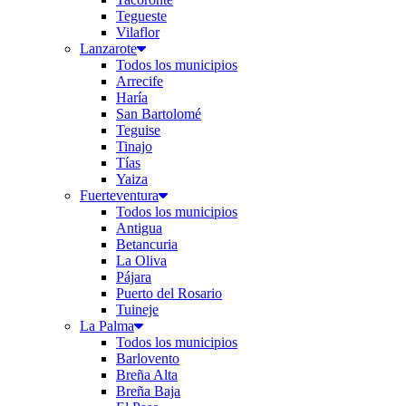
Tegueste
Vilaflor
Lanzarote
Todos los municipios
Arrecife
Haría
San Bartolomé
Teguise
Tinajo
Tías
Yaiza
Fuerteventura
Todos los municipios
Antigua
Betancuria
La Oliva
Pájara
Puerto del Rosario
Tuineje
La Palma
Todos los municipios
Barlovento
Breña Alta
Breña Baja