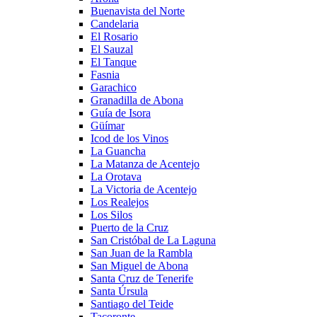
Buenavista del Norte
Candelaria
El Rosario
El Sauzal
El Tanque
Fasnia
Garachico
Granadilla de Abona
Guía de Isora
Güímar
Icod de los Vinos
La Guancha
La Matanza de Acentejo
La Orotava
La Victoria de Acentejo
Los Realejos
Los Silos
Puerto de la Cruz
San Cristóbal de La Laguna
San Juan de la Rambla
San Miguel de Abona
Santa Cruz de Tenerife
Santa Úrsula
Santiago del Teide
Tacoronte