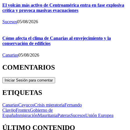
El volcán más activo de Centroamérica entra en fase explosiva
crítica y provoca masivas evacuaciones
Sucesos
05/08/2026
Cómo afecta el clima de Canarias al envejecimiento y la
conservación de edificios
Canarias
05/08/2026
COMENTARIOS
Iniciar Sesión para comentar
ETIQUETAS
Canarias
Cayucos
Crisis migratoria
Fernando
Clavijo
Frontex
Gobierno de
España
Inmigración
Mauritania
Pateras
Sucesos
Unión Europea
ÚLTIMO CONTENIDO