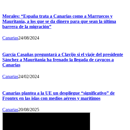
Morales: “España trata a Canarias como a Marruecos y
Mauritania, a los que se da dinero para que sean la última
barrera de la migración”
Canarias
24/08/2024
García Casañas preguntará a Clavijo si el viaje del presidente
Sánchez a Mauritania ha frenado la llegada de cayucos a
Canarias
Canarias
24/02/2024
Canarias plantea a la UE un despliegue “significativo” de
Frontex en las islas con medios aéreos y marítimos
Canarias
20/08/2025