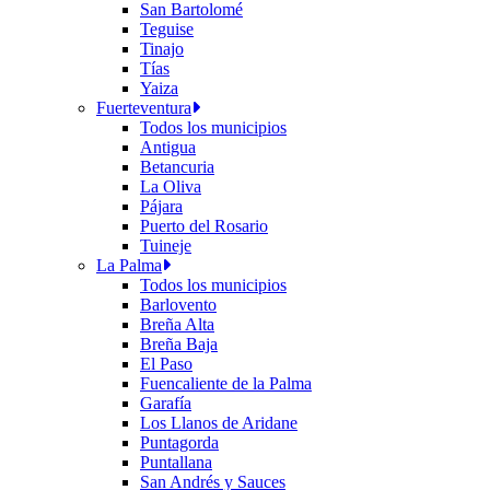
San Bartolomé
Teguise
Tinajo
Tías
Yaiza
Fuerteventura
Todos los municipios
Antigua
Betancuria
La Oliva
Pájara
Puerto del Rosario
Tuineje
La Palma
Todos los municipios
Barlovento
Breña Alta
Breña Baja
El Paso
Fuencaliente de la Palma
Garafía
Los Llanos de Aridane
Puntagorda
Puntallana
San Andrés y Sauces