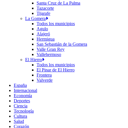
Santa Cruz de La Palma
Tazacorte
Tijarafe
La Gomera
Todos los municipios
Agulo
Alajeró
Hermigua
San Sebastián de la Gomera
Valle Gran Rey
Vallehermoso
El Hierro
Todos los municipios
El Pinar de El Hierro
Frontera
Valverde
España
Internacional
Economía
Deportes
Ciencia
Tecnología
Cultura
Salud
Corazón