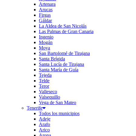
Artenara
Arucas
Firgas
Gáldar
La Aldea de San Nicolás
Las Palmas de Gran Canaria
Ingenio
Mogán
Moya
San Bartolomé de Tirajana
Santa Brígida
Santa Lucía de Tirajana
Santa María de Guía
Tejeda
Telde
Teror
Valleseco
Valsequillo
Vega de San Mateo
Tenerife
Todos los municipios
Adeje
Arafo
Arico
Arona