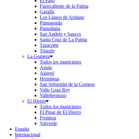
El Paso
Fuencaliente de la Palma
Garafía
Los Llanos de Aridane
Puntagorda
Puntallana
San Andrés y Sauces
Santa Cruz de La Palma
Tazacorte
Tijarafe
La Gomera
Todos los municipios
Agulo
Alajeró
Hermigua
San Sebastián de la Gomera
Valle Gran Rey
Vallehermoso
El Hierro
Todos los municipios
El Pinar de El Hierro
Frontera
Valverde
España
Internacional