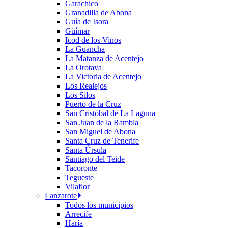
Garachico
Granadilla de Abona
Guía de Isora
Güímar
Icod de los Vinos
La Guancha
La Matanza de Acentejo
La Orotava
La Victoria de Acentejo
Los Realejos
Los Silos
Puerto de la Cruz
San Cristóbal de La Laguna
San Juan de la Rambla
San Miguel de Abona
Santa Cruz de Tenerife
Santa Úrsula
Santiago del Teide
Tacoronte
Tegueste
Vilaflor
Lanzarote
Todos los municipios
Arrecife
Haría