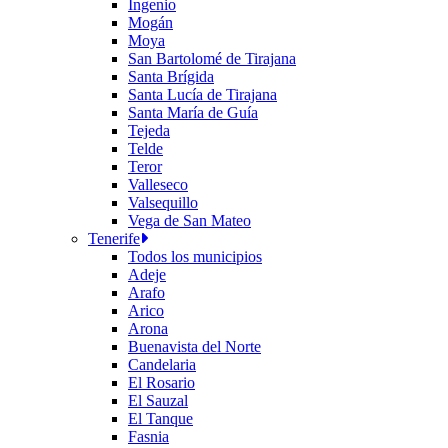
Ingenio
Mogán
Moya
San Bartolomé de Tirajana
Santa Brígida
Santa Lucía de Tirajana
Santa María de Guía
Tejeda
Telde
Teror
Valleseco
Valsequillo
Vega de San Mateo
Tenerife
Todos los municipios
Adeje
Arafo
Arico
Arona
Buenavista del Norte
Candelaria
El Rosario
El Sauzal
El Tanque
Fasnia