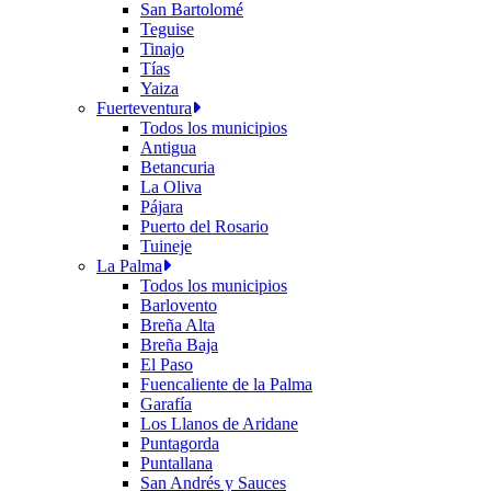
San Bartolomé
Teguise
Tinajo
Tías
Yaiza
Fuerteventura
Todos los municipios
Antigua
Betancuria
La Oliva
Pájara
Puerto del Rosario
Tuineje
La Palma
Todos los municipios
Barlovento
Breña Alta
Breña Baja
El Paso
Fuencaliente de la Palma
Garafía
Los Llanos de Aridane
Puntagorda
Puntallana
San Andrés y Sauces