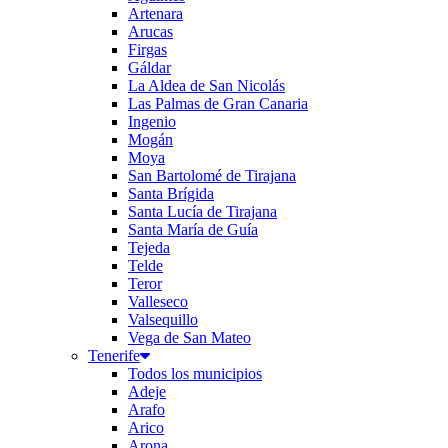
Artenara
Arucas
Firgas
Gáldar
La Aldea de San Nicolás
Las Palmas de Gran Canaria
Ingenio
Mogán
Moya
San Bartolomé de Tirajana
Santa Brígida
Santa Lucía de Tirajana
Santa María de Guía
Tejeda
Telde
Teror
Valleseco
Valsequillo
Vega de San Mateo
Tenerife
Todos los municipios
Adeje
Arafo
Arico
Arona