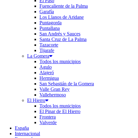
El Paso
Fuencaliente de la Palma
Garafía
Los Llanos de Aridane
Puntagorda
Puntallana
San Andrés y Sauces
Santa Cruz de La Palma
Tazacorte
Tijarafe
La Gomera
Todos los municipios
Agulo
Alajeró
Hermigua
San Sebastián de la Gomera
Valle Gran Rey
Vallehermoso
El Hierro
Todos los municipios
El Pinar de El Hierro
Frontera
Valverde
España
Internacional