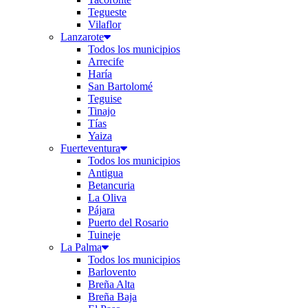
Tegueste
Vilaflor
Lanzarote
Todos los municipios
Arrecife
Haría
San Bartolomé
Teguise
Tinajo
Tías
Yaiza
Fuerteventura
Todos los municipios
Antigua
Betancuria
La Oliva
Pájara
Puerto del Rosario
Tuineje
La Palma
Todos los municipios
Barlovento
Breña Alta
Breña Baja