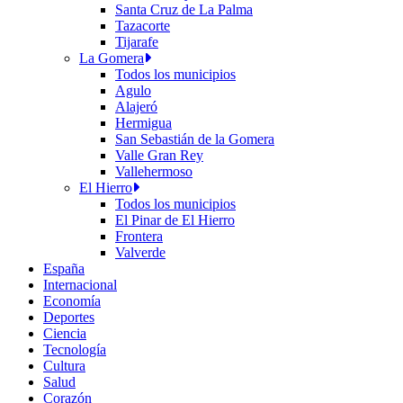
Santa Cruz de La Palma
Tazacorte
Tijarafe
La Gomera
Todos los municipios
Agulo
Alajeró
Hermigua
San Sebastián de la Gomera
Valle Gran Rey
Vallehermoso
El Hierro
Todos los municipios
El Pinar de El Hierro
Frontera
Valverde
España
Internacional
Economía
Deportes
Ciencia
Tecnología
Cultura
Salud
Corazón