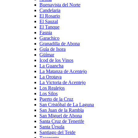
Buenavista del Norte
Candelaria
El Rosario
El Sauzal
El Tanque
Fasnia
Garachico
Granadilla de Abona
Guía de Isora
Güímar
Icod de los Vinos
La Guancha
La Matanza de Acentejo
La Orotava
La Victoria de Acentejo
Los Realejos
Los Silos
Puerto de la Cruz
San Cristóbal de La Laguna
San Juan de la Rambla
San Miguel de Abona
Santa Cruz de Tenerife
Santa Úrsula
Santiago del Teide
Tacoronte