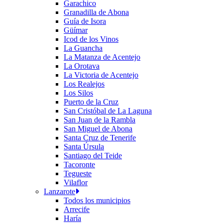
Garachico
Granadilla de Abona
Guía de Isora
Güímar
Icod de los Vinos
La Guancha
La Matanza de Acentejo
La Orotava
La Victoria de Acentejo
Los Realejos
Los Silos
Puerto de la Cruz
San Cristóbal de La Laguna
San Juan de la Rambla
San Miguel de Abona
Santa Cruz de Tenerife
Santa Úrsula
Santiago del Teide
Tacoronte
Tegueste
Vilaflor
Lanzarote
Todos los municipios
Arrecife
Haría