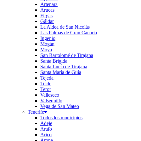
Artenara
Arucas
Firgas
Gáldar
La Aldea de San Nicolás
Las Palmas de Gran Canaria
Ingenio
Mogán
Moya
San Bartolomé de Tirajana
Santa Brígida
Santa Lucía de Tirajana
Santa María de Guía
Tejeda
Telde
Teror
Valleseco
Valsequillo
Vega de San Mateo
Tenerife
Todos los municipios
Adeje
Arafo
Arico
Arona