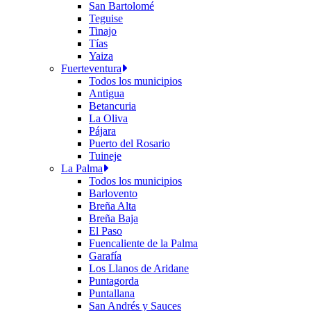
San Bartolomé
Teguise
Tinajo
Tías
Yaiza
Fuerteventura
Todos los municipios
Antigua
Betancuria
La Oliva
Pájara
Puerto del Rosario
Tuineje
La Palma
Todos los municipios
Barlovento
Breña Alta
Breña Baja
El Paso
Fuencaliente de la Palma
Garafía
Los Llanos de Aridane
Puntagorda
Puntallana
San Andrés y Sauces