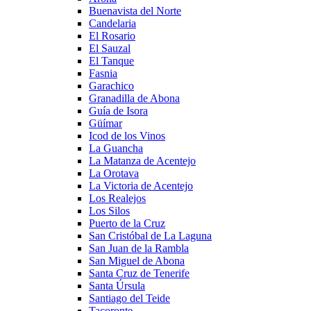
Buenavista del Norte
Candelaria
El Rosario
El Sauzal
El Tanque
Fasnia
Garachico
Granadilla de Abona
Guía de Isora
Güímar
Icod de los Vinos
La Guancha
La Matanza de Acentejo
La Orotava
La Victoria de Acentejo
Los Realejos
Los Silos
Puerto de la Cruz
San Cristóbal de La Laguna
San Juan de la Rambla
San Miguel de Abona
Santa Cruz de Tenerife
Santa Úrsula
Santiago del Teide
Tacoronte