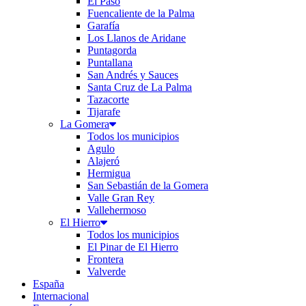
El Paso
Fuencaliente de la Palma
Garafía
Los Llanos de Aridane
Puntagorda
Puntallana
San Andrés y Sauces
Santa Cruz de La Palma
Tazacorte
Tijarafe
La Gomera
Todos los municipios
Agulo
Alajeró
Hermigua
San Sebastián de la Gomera
Valle Gran Rey
Vallehermoso
El Hierro
Todos los municipios
El Pinar de El Hierro
Frontera
Valverde
España
Internacional