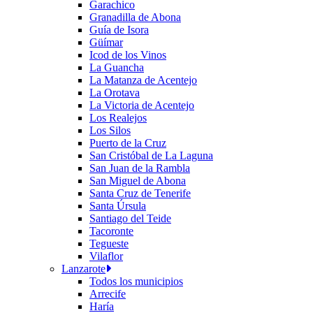
Garachico
Granadilla de Abona
Guía de Isora
Güímar
Icod de los Vinos
La Guancha
La Matanza de Acentejo
La Orotava
La Victoria de Acentejo
Los Realejos
Los Silos
Puerto de la Cruz
San Cristóbal de La Laguna
San Juan de la Rambla
San Miguel de Abona
Santa Cruz de Tenerife
Santa Úrsula
Santiago del Teide
Tacoronte
Tegueste
Vilaflor
Lanzarote
Todos los municipios
Arrecife
Haría