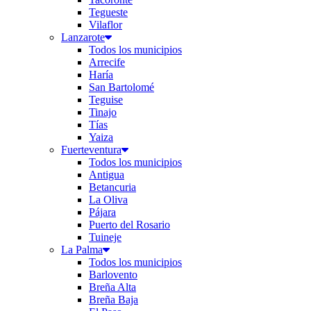
Tegueste
Vilaflor
Lanzarote
Todos los municipios
Arrecife
Haría
San Bartolomé
Teguise
Tinajo
Tías
Yaiza
Fuerteventura
Todos los municipios
Antigua
Betancuria
La Oliva
Pájara
Puerto del Rosario
Tuineje
La Palma
Todos los municipios
Barlovento
Breña Alta
Breña Baja