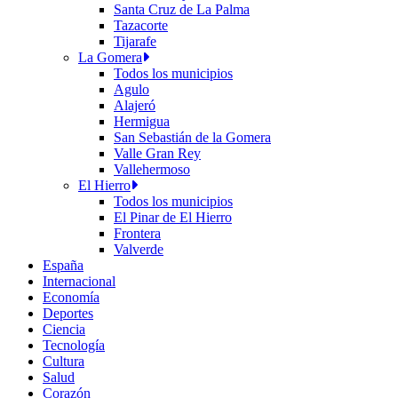
Santa Cruz de La Palma
Tazacorte
Tijarafe
La Gomera
Todos los municipios
Agulo
Alajeró
Hermigua
San Sebastián de la Gomera
Valle Gran Rey
Vallehermoso
El Hierro
Todos los municipios
El Pinar de El Hierro
Frontera
Valverde
España
Internacional
Economía
Deportes
Ciencia
Tecnología
Cultura
Salud
Corazón