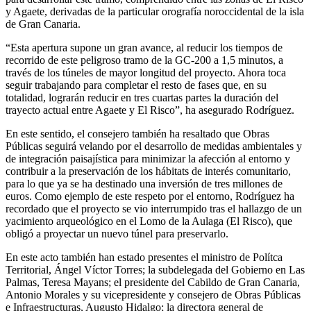
y Agaete, derivadas de la particular orografía noroccidental de la isla
de Gran Canaria.
“Esta apertura supone un gran avance, al reducir los tiempos de
recorrido de este peligroso tramo de la GC-200 a 1,5 minutos, a
través de los túneles de mayor longitud del proyecto. Ahora toca
seguir trabajando para completar el resto de fases que, en su
totalidad, lograrán reducir en tres cuartas partes la duración del
trayecto actual entre Agaete y El Risco”, ha asegurado Rodríguez.
En este sentido, el consejero también ha resaltado que Obras
Públicas seguirá velando por el desarrollo de medidas ambientales y
de integración paisajística para minimizar la afección al entorno y
contribuir a la preservación de los hábitats de interés comunitario,
para lo que ya se ha destinado una inversión de tres millones de
euros. Como ejemplo de este respeto por el entorno, Rodríguez ha
recordado que el proyecto se vio interrumpido tras el hallazgo de un
yacimiento arqueológico en el Lomo de la Aulaga (El Risco), que
obligó a proyectar un nuevo túnel para preservarlo.
En este acto también han estado presentes el ministro de Polítca
Territorial, Ángel Víctor Torres; la subdelegada del Gobierno en Las
Palmas, Teresa Mayans; el presidente del Cabildo de Gran Canaria,
Antonio Morales y su vicepresidente y consejero de Obras Públicas
e Infraestructuras, Augusto Hidalgo; la directora general de