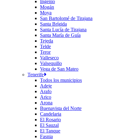
Ingenio
Mogán
Moya
San Bartolomé de Tirajana
Santa Brígida
Santa Lucía de Tirajana
Santa María de Guía
Tejeda
Telde
Teror
Valleseco
Valsequillo
Vega de San Mateo
Tenerife
Todos los municipios
Adeje
Arafo
Arico
Arona
Buenavista del Norte
Candelaria
El Rosario
El Sauzal
El Tanque
Fasnia