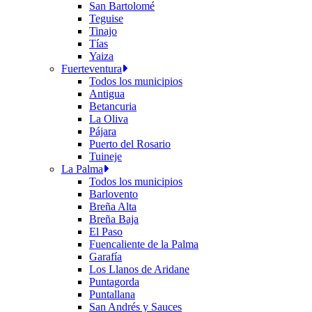
San Bartolomé
Teguise
Tinajo
Tías
Yaiza
Fuerteventura
Todos los municipios
Antigua
Betancuria
La Oliva
Pájara
Puerto del Rosario
Tuineje
La Palma
Todos los municipios
Barlovento
Breña Alta
Breña Baja
El Paso
Fuencaliente de la Palma
Garafía
Los Llanos de Aridane
Puntagorda
Puntallana
San Andrés y Sauces