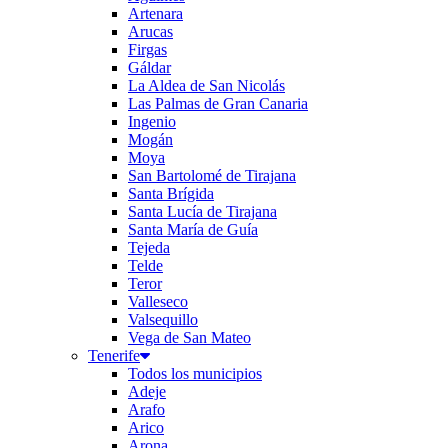
Artenara
Arucas
Firgas
Gáldar
La Aldea de San Nicolás
Las Palmas de Gran Canaria
Ingenio
Mogán
Moya
San Bartolomé de Tirajana
Santa Brígida
Santa Lucía de Tirajana
Santa María de Guía
Tejeda
Telde
Teror
Valleseco
Valsequillo
Vega de San Mateo
Tenerife
Todos los municipios
Adeje
Arafo
Arico
Arona