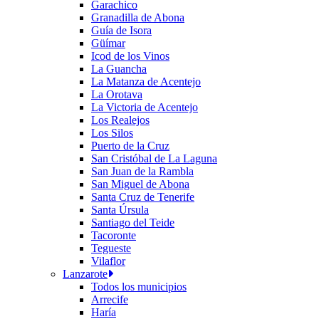
Garachico
Granadilla de Abona
Guía de Isora
Güímar
Icod de los Vinos
La Guancha
La Matanza de Acentejo
La Orotava
La Victoria de Acentejo
Los Realejos
Los Silos
Puerto de la Cruz
San Cristóbal de La Laguna
San Juan de la Rambla
San Miguel de Abona
Santa Cruz de Tenerife
Santa Úrsula
Santiago del Teide
Tacoronte
Tegueste
Vilaflor
Lanzarote
Todos los municipios
Arrecife
Haría