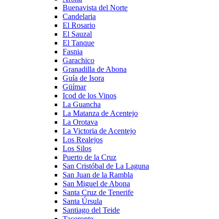
Buenavista del Norte
Candelaria
El Rosario
El Sauzal
El Tanque
Fasnia
Garachico
Granadilla de Abona
Guía de Isora
Güímar
Icod de los Vinos
La Guancha
La Matanza de Acentejo
La Orotava
La Victoria de Acentejo
Los Realejos
Los Silos
Puerto de la Cruz
San Cristóbal de La Laguna
San Juan de la Rambla
San Miguel de Abona
Santa Cruz de Tenerife
Santa Úrsula
Santiago del Teide
Tacoronte