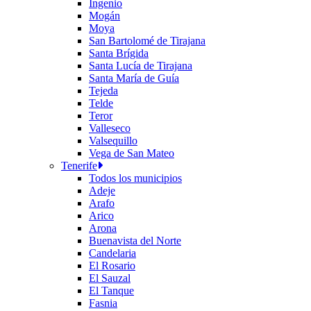
Ingenio
Mogán
Moya
San Bartolomé de Tirajana
Santa Brígida
Santa Lucía de Tirajana
Santa María de Guía
Tejeda
Telde
Teror
Valleseco
Valsequillo
Vega de San Mateo
Tenerife
Todos los municipios
Adeje
Arafo
Arico
Arona
Buenavista del Norte
Candelaria
El Rosario
El Sauzal
El Tanque
Fasnia