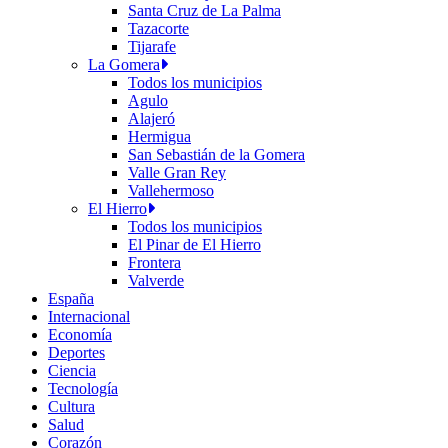
Santa Cruz de La Palma
Tazacorte
Tijarafe
La Gomera
Todos los municipios
Agulo
Alajeró
Hermigua
San Sebastián de la Gomera
Valle Gran Rey
Vallehermoso
El Hierro
Todos los municipios
El Pinar de El Hierro
Frontera
Valverde
España
Internacional
Economía
Deportes
Ciencia
Tecnología
Cultura
Salud
Corazón