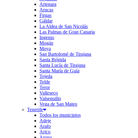
Artenara
Arucas
Firgas
Gáldar
La Aldea de San Nicolás
Las Palmas de Gran Canaria
Ingenio
Mogán
Moya
San Bartolomé de Tirajana
Santa Brígida
Santa Lucía de Tirajana
Santa María de Guía
Tejeda
Telde
Teror
Valleseco
Valsequillo
Vega de San Mateo
Tenerife
Todos los municipios
Adeje
Arafo
Arico
Arona