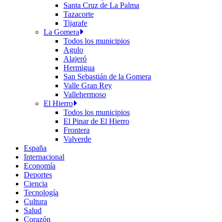
Santa Cruz de La Palma
Tazacorte
Tijarafe
La Gomera
Todos los municipios
Agulo
Alajeró
Hermigua
San Sebastián de la Gomera
Valle Gran Rey
Vallehermoso
El Hierro
Todos los municipios
El Pinar de El Hierro
Frontera
Valverde
España
Internacional
Economía
Deportes
Ciencia
Tecnología
Cultura
Salud
Corazón