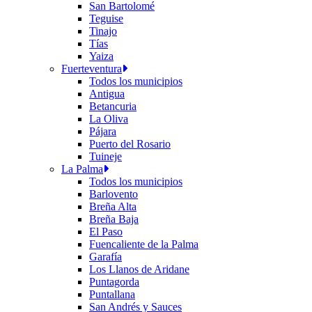
San Bartolomé
Teguise
Tinajo
Tías
Yaiza
Fuerteventura
Todos los municipios
Antigua
Betancuria
La Oliva
Pájara
Puerto del Rosario
Tuineje
La Palma
Todos los municipios
Barlovento
Breña Alta
Breña Baja
El Paso
Fuencaliente de la Palma
Garafía
Los Llanos de Aridane
Puntagorda
Puntallana
San Andrés y Sauces