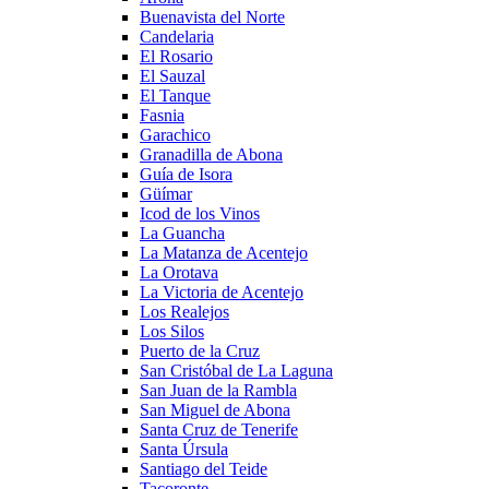
Buenavista del Norte
Candelaria
El Rosario
El Sauzal
El Tanque
Fasnia
Garachico
Granadilla de Abona
Guía de Isora
Güímar
Icod de los Vinos
La Guancha
La Matanza de Acentejo
La Orotava
La Victoria de Acentejo
Los Realejos
Los Silos
Puerto de la Cruz
San Cristóbal de La Laguna
San Juan de la Rambla
San Miguel de Abona
Santa Cruz de Tenerife
Santa Úrsula
Santiago del Teide
Tacoronte