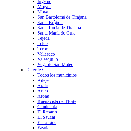
Ingenio
Mogán
Moya
San Bartolomé de Tirajana
Santa Brígida
Santa Lucía de Tirajana
Santa María de Guía
Tejeda
Telde
Teror
Valleseco
Valsequillo
Vega de San Mateo
Tenerife
Todos los municipios
Adeje
Arafo
Arico
Arona
Buenavista del Norte
Candelaria
El Rosario
El Sauzal
El Tanque
Fasnia