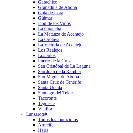
Garachico
Granadilla de Abona
Guía de Isora
Güímar
Icod de los Vinos
La Guancha
La Matanza de Acentejo
La Orotava
La Victoria de Acentejo
Los Realejos
Los Silos
Puerto de la Cruz
San Cristóbal de La Laguna
San Juan de la Rambla
San Miguel de Abona
Santa Cruz de Tenerife
Santa Úrsula
Santiago del Teide
Tacoronte
Tegueste
Vilaflor
Lanzarote
Todos los municipios
Arrecife
Haría