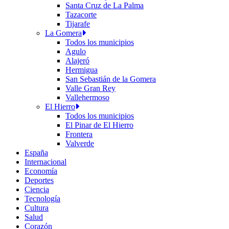
Santa Cruz de La Palma
Tazacorte
Tijarafe
La Gomera
Todos los municipios
Agulo
Alajeró
Hermigua
San Sebastián de la Gomera
Valle Gran Rey
Vallehermoso
El Hierro
Todos los municipios
El Pinar de El Hierro
Frontera
Valverde
España
Internacional
Economía
Deportes
Ciencia
Tecnología
Cultura
Salud
Corazón