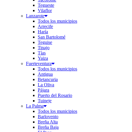
Tegueste
Vilaflor
Lanzarote
Todos los municipios
Arrecife
Haría
San Bartolomé
Teguise
Tinajo
Tías
Yaiza
Fuerteventura
Todos los municipios
Antigua
Betancuria
La Oliva
Pájara
Puerto del Rosario
Tuineje
La Palma
Todos los municipios
Barlovento
Breña Alta
Breña Baja