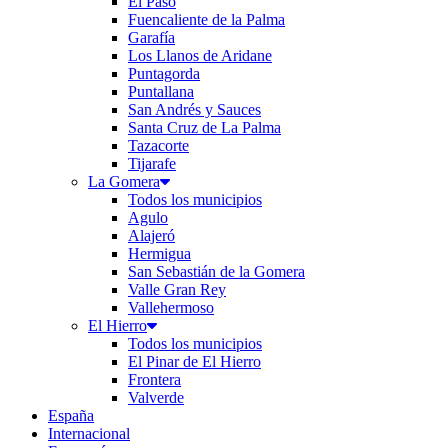
El Paso
Fuencaliente de la Palma
Garafía
Los Llanos de Aridane
Puntagorda
Puntallana
San Andrés y Sauces
Santa Cruz de La Palma
Tazacorte
Tijarafe
La Gomera
Todos los municipios
Agulo
Alajeró
Hermigua
San Sebastián de la Gomera
Valle Gran Rey
Vallehermoso
El Hierro
Todos los municipios
El Pinar de El Hierro
Frontera
Valverde
España
Internacional