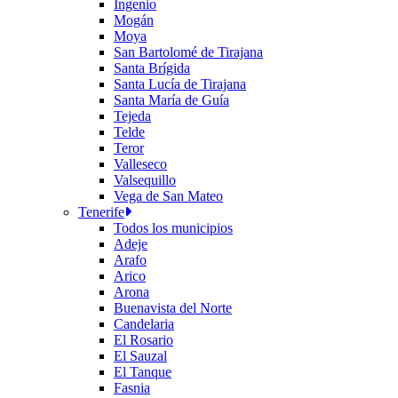
Ingenio
Mogán
Moya
San Bartolomé de Tirajana
Santa Brígida
Santa Lucía de Tirajana
Santa María de Guía
Tejeda
Telde
Teror
Valleseco
Valsequillo
Vega de San Mateo
Tenerife
Todos los municipios
Adeje
Arafo
Arico
Arona
Buenavista del Norte
Candelaria
El Rosario
El Sauzal
El Tanque
Fasnia