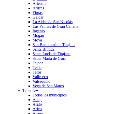
Artenara
Arucas
Firgas
Gáldar
La Aldea de San Nicolás
Las Palmas de Gran Canaria
Ingenio
Mogán
Moya
San Bartolomé de Tirajana
Santa Brígida
Santa Lucía de Tirajana
Santa María de Guía
Tejeda
Telde
Teror
Valleseco
Valsequillo
Vega de San Mateo
Tenerife
Todos los municipios
Adeje
Arafo
Arico
Arona