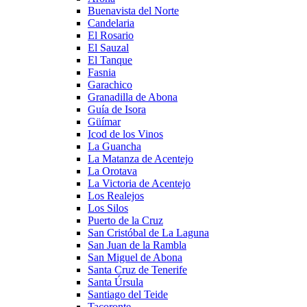
Buenavista del Norte
Candelaria
El Rosario
El Sauzal
El Tanque
Fasnia
Garachico
Granadilla de Abona
Guía de Isora
Güímar
Icod de los Vinos
La Guancha
La Matanza de Acentejo
La Orotava
La Victoria de Acentejo
Los Realejos
Los Silos
Puerto de la Cruz
San Cristóbal de La Laguna
San Juan de la Rambla
San Miguel de Abona
Santa Cruz de Tenerife
Santa Úrsula
Santiago del Teide
Tacoronte