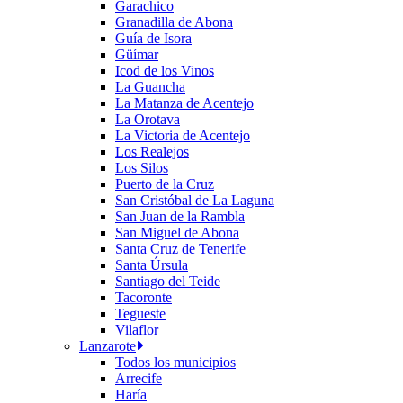
Garachico
Granadilla de Abona
Guía de Isora
Güímar
Icod de los Vinos
La Guancha
La Matanza de Acentejo
La Orotava
La Victoria de Acentejo
Los Realejos
Los Silos
Puerto de la Cruz
San Cristóbal de La Laguna
San Juan de la Rambla
San Miguel de Abona
Santa Cruz de Tenerife
Santa Úrsula
Santiago del Teide
Tacoronte
Tegueste
Vilaflor
Lanzarote
Todos los municipios
Arrecife
Haría