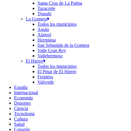
Santa Cruz de La Palma
Tazacorte
Tijarafe
La Gomera
Todos los municipios
Agulo
Alajeró
Hermigua
San Sebastián de la Gomera
Valle Gran Rey
Vallehermoso
El Hierro
Todos los municipios
El Pinar de El Hierro
Frontera
Valverde
España
Internacional
Economía
Deportes
Ciencia
Tecnología
Cultura
Salud
Corazón