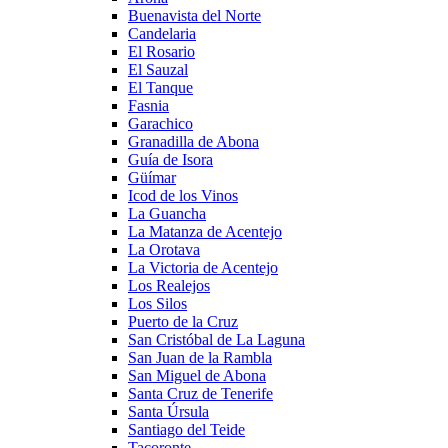
Buenavista del Norte
Candelaria
El Rosario
El Sauzal
El Tanque
Fasnia
Garachico
Granadilla de Abona
Guía de Isora
Güímar
Icod de los Vinos
La Guancha
La Matanza de Acentejo
La Orotava
La Victoria de Acentejo
Los Realejos
Los Silos
Puerto de la Cruz
San Cristóbal de La Laguna
San Juan de la Rambla
San Miguel de Abona
Santa Cruz de Tenerife
Santa Úrsula
Santiago del Teide
Tacoronte