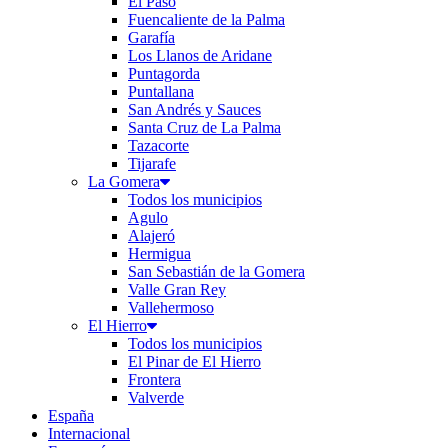
El Paso
Fuencaliente de la Palma
Garafía
Los Llanos de Aridane
Puntagorda
Puntallana
San Andrés y Sauces
Santa Cruz de La Palma
Tazacorte
Tijarafe
La Gomera
Todos los municipios
Agulo
Alajeró
Hermigua
San Sebastián de la Gomera
Valle Gran Rey
Vallehermoso
El Hierro
Todos los municipios
El Pinar de El Hierro
Frontera
Valverde
España
Internacional