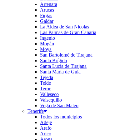
Artenara
Arucas
Firgas
Gáldar
La Aldea de San Nicolás
Las Palmas de Gran Canaria
Ingenio
Mogán
Moya
San Bartolomé de Tirajana
Santa Brígida
Santa Lucía de Tirajana
Santa María de Guía
Tejeda
Telde
Teror
Valleseco
Valsequillo
Vega de San Mateo
Tenerife
Todos los municipios
Adeje
Arafo
Arico
Arona