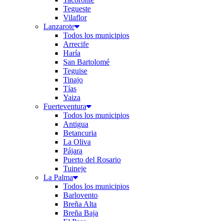
Tegueste
Vilaflor
Lanzarote
Todos los municipios
Arrecife
Haría
San Bartolomé
Teguise
Tinajo
Tías
Yaiza
Fuerteventura
Todos los municipios
Antigua
Betancuria
La Oliva
Pájara
Puerto del Rosario
Tuineje
La Palma
Todos los municipios
Barlovento
Breña Alta
Breña Baja