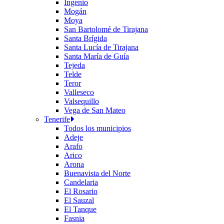
Ingenio
Mogán
Moya
San Bartolomé de Tirajana
Santa Brígida
Santa Lucía de Tirajana
Santa María de Guía
Tejeda
Telde
Teror
Valleseco
Valsequillo
Vega de San Mateo
Tenerife
Todos los municipios
Adeje
Arafo
Arico
Arona
Buenavista del Norte
Candelaria
El Rosario
El Sauzal
El Tanque
Fasnia