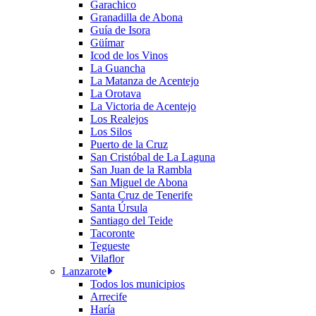
Garachico
Granadilla de Abona
Guía de Isora
Güímar
Icod de los Vinos
La Guancha
La Matanza de Acentejo
La Orotava
La Victoria de Acentejo
Los Realejos
Los Silos
Puerto de la Cruz
San Cristóbal de La Laguna
San Juan de la Rambla
San Miguel de Abona
Santa Cruz de Tenerife
Santa Úrsula
Santiago del Teide
Tacoronte
Tegueste
Vilaflor
Lanzarote
Todos los municipios
Arrecife
Haría