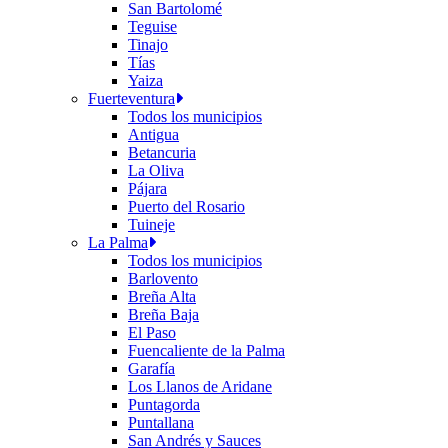
San Bartolomé
Teguise
Tinajo
Tías
Yaiza
Fuerteventura
Todos los municipios
Antigua
Betancuria
La Oliva
Pájara
Puerto del Rosario
Tuineje
La Palma
Todos los municipios
Barlovento
Breña Alta
Breña Baja
El Paso
Fuencaliente de la Palma
Garafía
Los Llanos de Aridane
Puntagorda
Puntallana
San Andrés y Sauces