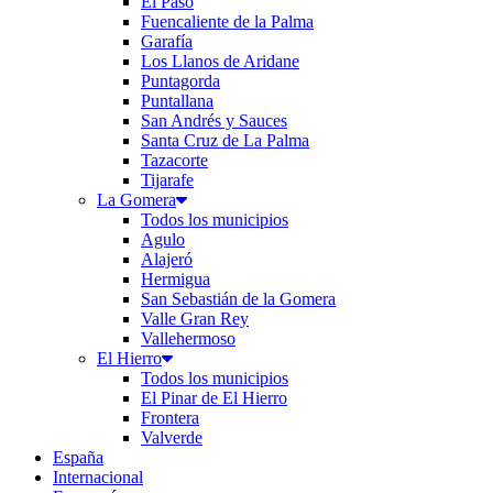
El Paso
Fuencaliente de la Palma
Garafía
Los Llanos de Aridane
Puntagorda
Puntallana
San Andrés y Sauces
Santa Cruz de La Palma
Tazacorte
Tijarafe
La Gomera
Todos los municipios
Agulo
Alajeró
Hermigua
San Sebastián de la Gomera
Valle Gran Rey
Vallehermoso
El Hierro
Todos los municipios
El Pinar de El Hierro
Frontera
Valverde
España
Internacional