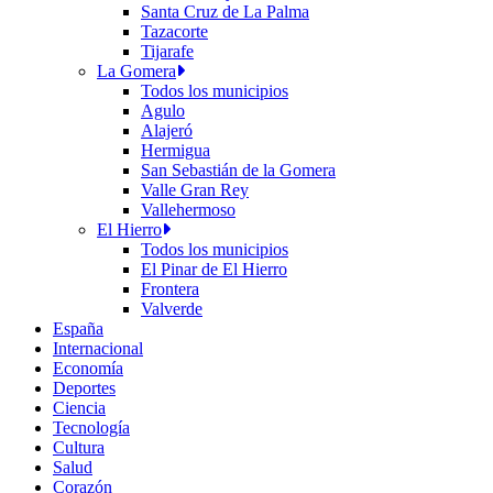
Santa Cruz de La Palma
Tazacorte
Tijarafe
La Gomera
Todos los municipios
Agulo
Alajeró
Hermigua
San Sebastián de la Gomera
Valle Gran Rey
Vallehermoso
El Hierro
Todos los municipios
El Pinar de El Hierro
Frontera
Valverde
España
Internacional
Economía
Deportes
Ciencia
Tecnología
Cultura
Salud
Corazón