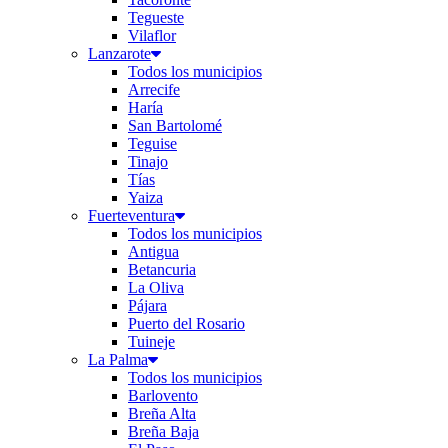
Tegueste
Vilaflor
Lanzarote
Todos los municipios
Arrecife
Haría
San Bartolomé
Teguise
Tinajo
Tías
Yaiza
Fuerteventura
Todos los municipios
Antigua
Betancuria
La Oliva
Pájara
Puerto del Rosario
Tuineje
La Palma
Todos los municipios
Barlovento
Breña Alta
Breña Baja