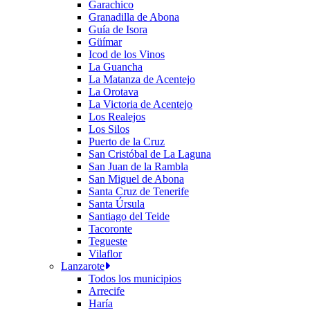
Garachico
Granadilla de Abona
Guía de Isora
Güímar
Icod de los Vinos
La Guancha
La Matanza de Acentejo
La Orotava
La Victoria de Acentejo
Los Realejos
Los Silos
Puerto de la Cruz
San Cristóbal de La Laguna
San Juan de la Rambla
San Miguel de Abona
Santa Cruz de Tenerife
Santa Úrsula
Santiago del Teide
Tacoronte
Tegueste
Vilaflor
Lanzarote
Todos los municipios
Arrecife
Haría