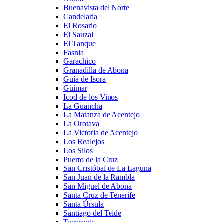
Buenavista del Norte
Candelaria
El Rosario
El Sauzal
El Tanque
Fasnia
Garachico
Granadilla de Abona
Guía de Isora
Güímar
Icod de los Vinos
La Guancha
La Matanza de Acentejo
La Orotava
La Victoria de Acentejo
Los Realejos
Los Silos
Puerto de la Cruz
San Cristóbal de La Laguna
San Juan de la Rambla
San Miguel de Abona
Santa Cruz de Tenerife
Santa Úrsula
Santiago del Teide
Tacoronte