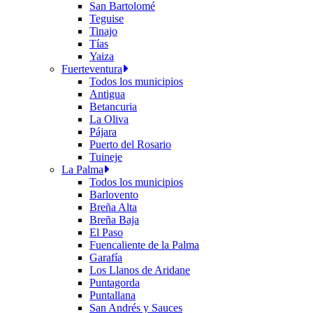
San Bartolomé
Teguise
Tinajo
Tías
Yaiza
Fuerteventura
Todos los municipios
Antigua
Betancuria
La Oliva
Pájara
Puerto del Rosario
Tuineje
La Palma
Todos los municipios
Barlovento
Breña Alta
Breña Baja
El Paso
Fuencaliente de la Palma
Garafía
Los Llanos de Aridane
Puntagorda
Puntallana
San Andrés y Sauces