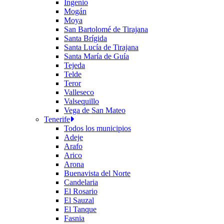
Ingenio
Mogán
Moya
San Bartolomé de Tirajana
Santa Brígida
Santa Lucía de Tirajana
Santa María de Guía
Tejeda
Telde
Teror
Valleseco
Valsequillo
Vega de San Mateo
Tenerife
Todos los municipios
Adeje
Arafo
Arico
Arona
Buenavista del Norte
Candelaria
El Rosario
El Sauzal
El Tanque
Fasnia