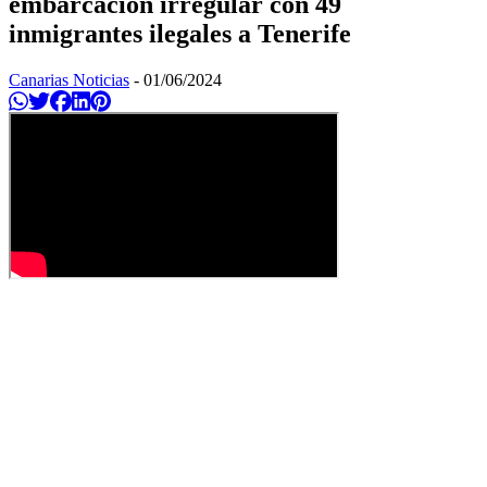
embarcación irregular con 49
inmigrantes ilegales a Tenerife
Canarias Noticias
-
01/06/2024
Compartir en Whatsapp
Twittear
Compartir en Facebook
Compartir en Linkedin
Compartir en Pinterest