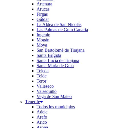
Artenara
Arucas
Firgas
Gáldar
La Aldea de San Nicolás
Las Palmas de Gran Canaria
Ingenio
Mogán
Moya
San Bartolomé de Tirajana
Santa Brígida
Santa Lucía de Tirajana
Santa María de Guía
Tejeda
Telde
Teror
Valleseco
Valsequillo
Vega de San Mateo
Tenerife
Todos los municipios
Adeje
Arafo
Arico
Arona