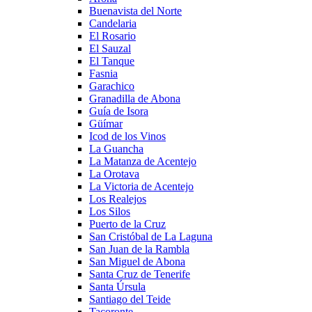
Buenavista del Norte
Candelaria
El Rosario
El Sauzal
El Tanque
Fasnia
Garachico
Granadilla de Abona
Guía de Isora
Güímar
Icod de los Vinos
La Guancha
La Matanza de Acentejo
La Orotava
La Victoria de Acentejo
Los Realejos
Los Silos
Puerto de la Cruz
San Cristóbal de La Laguna
San Juan de la Rambla
San Miguel de Abona
Santa Cruz de Tenerife
Santa Úrsula
Santiago del Teide
Tacoronte