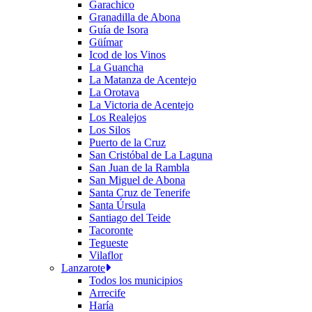
Garachico
Granadilla de Abona
Guía de Isora
Güímar
Icod de los Vinos
La Guancha
La Matanza de Acentejo
La Orotava
La Victoria de Acentejo
Los Realejos
Los Silos
Puerto de la Cruz
San Cristóbal de La Laguna
San Juan de la Rambla
San Miguel de Abona
Santa Cruz de Tenerife
Santa Úrsula
Santiago del Teide
Tacoronte
Tegueste
Vilaflor
Lanzarote
Todos los municipios
Arrecife
Haría