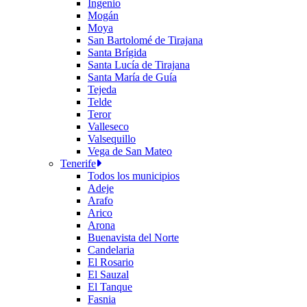
Ingenio
Mogán
Moya
San Bartolomé de Tirajana
Santa Brígida
Santa Lucía de Tirajana
Santa María de Guía
Tejeda
Telde
Teror
Valleseco
Valsequillo
Vega de San Mateo
Tenerife
Todos los municipios
Adeje
Arafo
Arico
Arona
Buenavista del Norte
Candelaria
El Rosario
El Sauzal
El Tanque
Fasnia