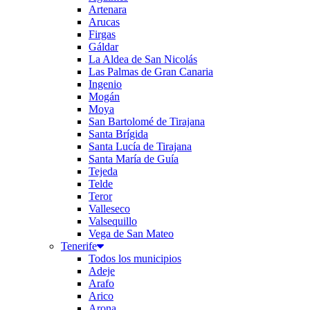
Artenara
Arucas
Firgas
Gáldar
La Aldea de San Nicolás
Las Palmas de Gran Canaria
Ingenio
Mogán
Moya
San Bartolomé de Tirajana
Santa Brígida
Santa Lucía de Tirajana
Santa María de Guía
Tejeda
Telde
Teror
Valleseco
Valsequillo
Vega de San Mateo
Tenerife
Todos los municipios
Adeje
Arafo
Arico
Arona