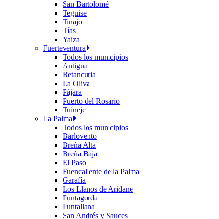
San Bartolomé
Teguise
Tinajo
Tías
Yaiza
Fuerteventura
Todos los municipios
Antigua
Betancuria
La Oliva
Pájara
Puerto del Rosario
Tuineje
La Palma
Todos los municipios
Barlovento
Breña Alta
Breña Baja
El Paso
Fuencaliente de la Palma
Garafía
Los Llanos de Aridane
Puntagorda
Puntallana
San Andrés y Sauces