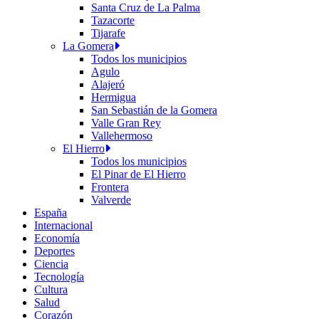
Santa Cruz de La Palma
Tazacorte
Tijarafe
La Gomera
Todos los municipios
Agulo
Alajeró
Hermigua
San Sebastián de la Gomera
Valle Gran Rey
Vallehermoso
El Hierro
Todos los municipios
El Pinar de El Hierro
Frontera
Valverde
España
Internacional
Economía
Deportes
Ciencia
Tecnología
Cultura
Salud
Corazón