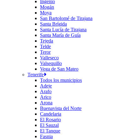
Ingenio
Mogán
Moya
San Bartolomé de Tirajana
Santa Brígida
Santa Lucía de Tirajana
Santa María de Guía
Tejeda
Telde
Teror
Valleseco
Valsequillo
Vega de San Mateo
Tenerife
Todos los municipios
Adeje
Arafo
Arico
Arona
Buenavista del Norte
Candelaria
El Rosario
El Sauzal
El Tanque
Fasnia