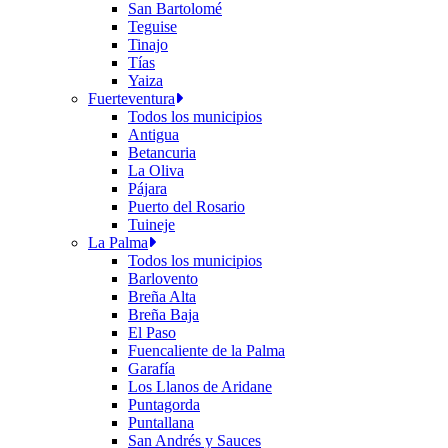
San Bartolomé
Teguise
Tinajo
Tías
Yaiza
Fuerteventura
Todos los municipios
Antigua
Betancuria
La Oliva
Pájara
Puerto del Rosario
Tuineje
La Palma
Todos los municipios
Barlovento
Breña Alta
Breña Baja
El Paso
Fuencaliente de la Palma
Garafía
Los Llanos de Aridane
Puntagorda
Puntallana
San Andrés y Sauces