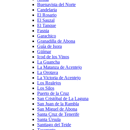
Buenavista del Norte
Candelaria
El Rosario
El Sauzal
El Tanque
Fasnia
Garachico
Granadilla de Abona
Guía de Isora
Güímar
Icod de los Vinos
La Guancha
La Matanza de Acentejo
La Orotava
La Victoria de Acentejo
Los Realejos
Los Silos
Puerto de la Cruz
San Cristóbal de La Laguna
San Juan de la Rambla
San Miguel de Abona
Santa Cruz de Tenerife
Santa Úrsula
Santiago del Teide
Tacoronte