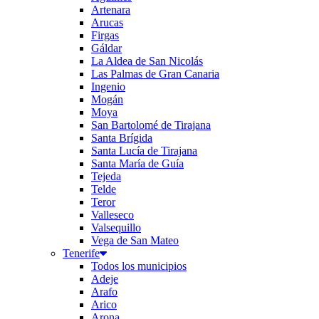
Artenara
Arucas
Firgas
Gáldar
La Aldea de San Nicolás
Las Palmas de Gran Canaria
Ingenio
Mogán
Moya
San Bartolomé de Tirajana
Santa Brígida
Santa Lucía de Tirajana
Santa María de Guía
Tejeda
Telde
Teror
Valleseco
Valsequillo
Vega de San Mateo
Tenerife
Todos los municipios
Adeje
Arafo
Arico
Arona