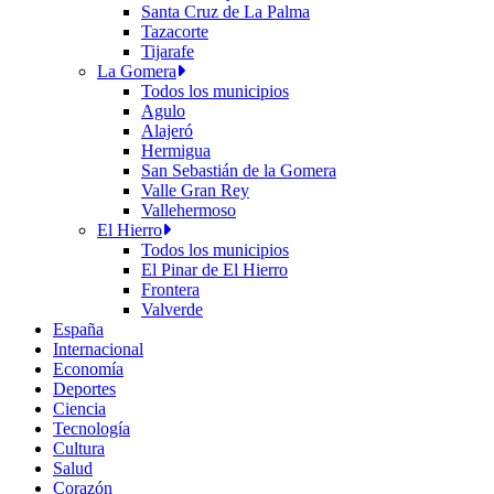
Santa Cruz de La Palma
Tazacorte
Tijarafe
La Gomera
Todos los municipios
Agulo
Alajeró
Hermigua
San Sebastián de la Gomera
Valle Gran Rey
Vallehermoso
El Hierro
Todos los municipios
El Pinar de El Hierro
Frontera
Valverde
España
Internacional
Economía
Deportes
Ciencia
Tecnología
Cultura
Salud
Corazón