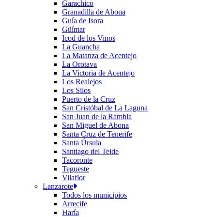
Garachico
Granadilla de Abona
Guía de Isora
Güímar
Icod de los Vinos
La Guancha
La Matanza de Acentejo
La Orotava
La Victoria de Acentejo
Los Realejos
Los Silos
Puerto de la Cruz
San Cristóbal de La Laguna
San Juan de la Rambla
San Miguel de Abona
Santa Cruz de Tenerife
Santa Úrsula
Santiago del Teide
Tacoronte
Tegueste
Vilaflor
Lanzarote
Todos los municipios
Arrecife
Haría