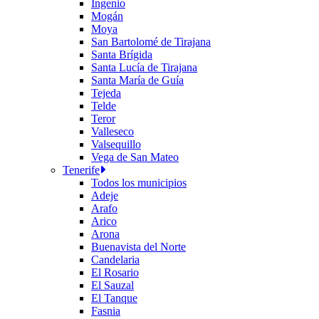
Ingenio
Mogán
Moya
San Bartolomé de Tirajana
Santa Brígida
Santa Lucía de Tirajana
Santa María de Guía
Tejeda
Telde
Teror
Valleseco
Valsequillo
Vega de San Mateo
Tenerife
Todos los municipios
Adeje
Arafo
Arico
Arona
Buenavista del Norte
Candelaria
El Rosario
El Sauzal
El Tanque
Fasnia