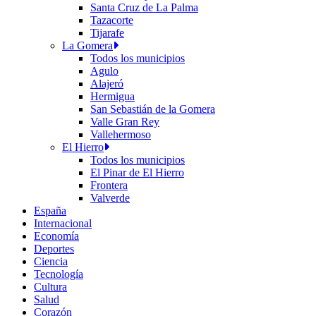
Santa Cruz de La Palma
Tazacorte
Tijarafe
La Gomera
Todos los municipios
Agulo
Alajeró
Hermigua
San Sebastián de la Gomera
Valle Gran Rey
Vallehermoso
El Hierro
Todos los municipios
El Pinar de El Hierro
Frontera
Valverde
España
Internacional
Economía
Deportes
Ciencia
Tecnología
Cultura
Salud
Corazón