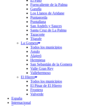
El Paso
Fuencaliente de la Palma
Garafía
Los Llanos de Aridane
Puntagorda
Puntallana
San Andrés y Sauces
Santa Cruz de La Palma
Tazacorte
Tijarafe
La Gomera
Todos los municipios
Agulo
Alajeró
Hermigua
San Sebastián de la Gomera
Valle Gran Rey
Vallehermoso
El Hierro
Todos los municipios
El Pinar de El Hierro
Frontera
Valverde
España
Internacional