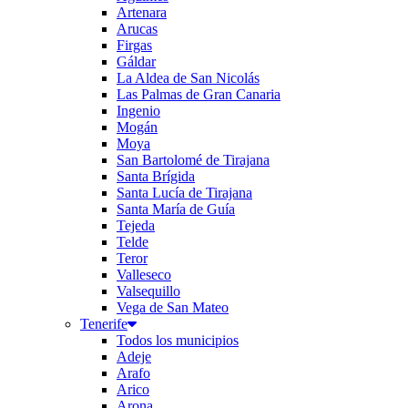
Artenara
Arucas
Firgas
Gáldar
La Aldea de San Nicolás
Las Palmas de Gran Canaria
Ingenio
Mogán
Moya
San Bartolomé de Tirajana
Santa Brígida
Santa Lucía de Tirajana
Santa María de Guía
Tejeda
Telde
Teror
Valleseco
Valsequillo
Vega de San Mateo
Tenerife
Todos los municipios
Adeje
Arafo
Arico
Arona