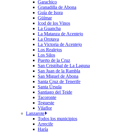
Garachico
Granadilla de Abona
Guía de Isora
Güímar
Icod de los Vinos
La Guancha
La Matanza de Acentejo
La Orotava
La Victoria de Acentejo
Los Realejos
Los Silos
Puerto de la Cruz
San Cristóbal de La Laguna
San Juan de la Rambla
San Miguel de Abona
Santa Cruz de Tenerife
Santa Úrsula
Santiago del Teide
Tacoronte
Tegueste
Vilaflor
Lanzarote
Todos los municipios
Arrecife
Haría