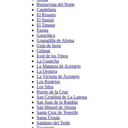
Buenavista del Norte
Candelaria
El Rosario
El Sauzal
El Tanque
Fasnia
Garachico
Granadilla de Abona
Guía de Isora
Güímar
Icod de los Vinos
La Guancha
La Matanza de Acentejo
La Orotava
La Victoria de Acentejo
Los Realejos
Los Silos
Puerto de la Cruz
San Cristóbal de La Laguna
San Juan de la Rambla
San Miguel de Abona
Santa Cruz de Tenerife
Santa Úrsula
Santiago del Teide
Tacoronte