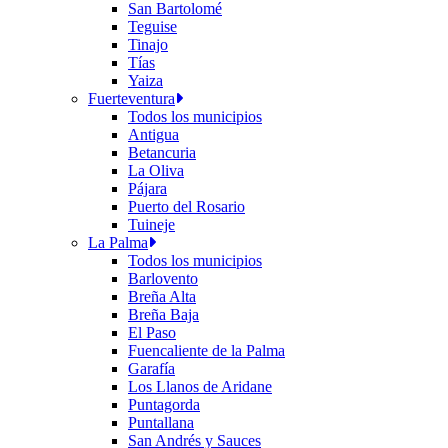
San Bartolomé
Teguise
Tinajo
Tías
Yaiza
Fuerteventura
Todos los municipios
Antigua
Betancuria
La Oliva
Pájara
Puerto del Rosario
Tuineje
La Palma
Todos los municipios
Barlovento
Breña Alta
Breña Baja
El Paso
Fuencaliente de la Palma
Garafía
Los Llanos de Aridane
Puntagorda
Puntallana
San Andrés y Sauces