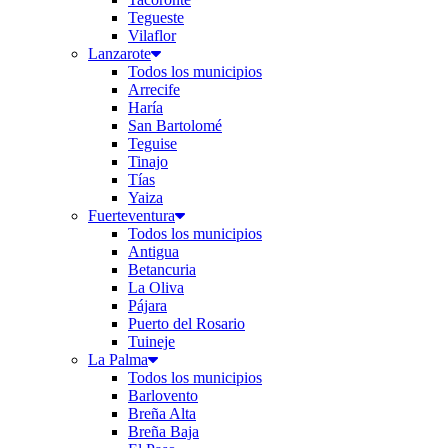
Tegueste
Vilaflor
Lanzarote
Todos los municipios
Arrecife
Haría
San Bartolomé
Teguise
Tinajo
Tías
Yaiza
Fuerteventura
Todos los municipios
Antigua
Betancuria
La Oliva
Pájara
Puerto del Rosario
Tuineje
La Palma
Todos los municipios
Barlovento
Breña Alta
Breña Baja