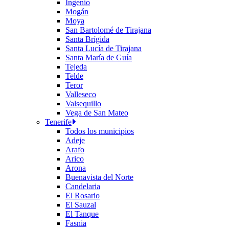
Ingenio
Mogán
Moya
San Bartolomé de Tirajana
Santa Brígida
Santa Lucía de Tirajana
Santa María de Guía
Tejeda
Telde
Teror
Valleseco
Valsequillo
Vega de San Mateo
Tenerife
Todos los municipios
Adeje
Arafo
Arico
Arona
Buenavista del Norte
Candelaria
El Rosario
El Sauzal
El Tanque
Fasnia