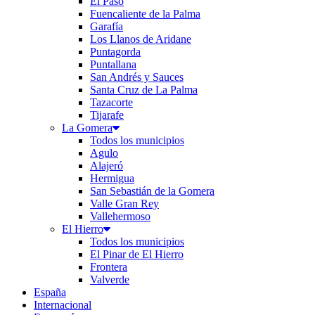
El Paso
Fuencaliente de la Palma
Garafía
Los Llanos de Aridane
Puntagorda
Puntallana
San Andrés y Sauces
Santa Cruz de La Palma
Tazacorte
Tijarafe
La Gomera
Todos los municipios
Agulo
Alajeró
Hermigua
San Sebastián de la Gomera
Valle Gran Rey
Vallehermoso
El Hierro
Todos los municipios
El Pinar de El Hierro
Frontera
Valverde
España
Internacional