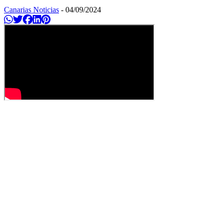
Canarias Noticias
-
04/09/2024
Compartir en Whatsapp
Twittear
Compartir en Facebook
Compartir en Linkedin
Compartir en Pinterest