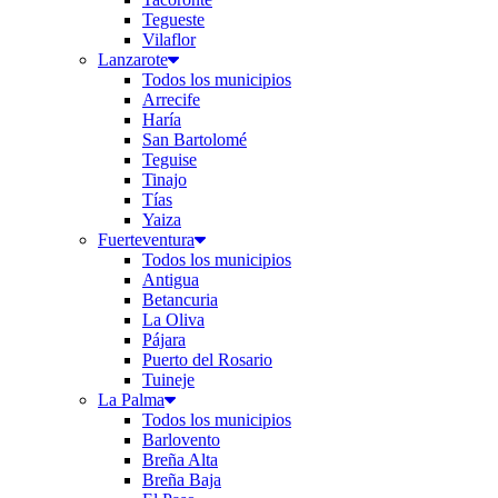
Tegueste
Vilaflor
Lanzarote
Todos los municipios
Arrecife
Haría
San Bartolomé
Teguise
Tinajo
Tías
Yaiza
Fuerteventura
Todos los municipios
Antigua
Betancuria
La Oliva
Pájara
Puerto del Rosario
Tuineje
La Palma
Todos los municipios
Barlovento
Breña Alta
Breña Baja