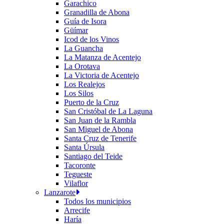
Garachico
Granadilla de Abona
Guía de Isora
Güímar
Icod de los Vinos
La Guancha
La Matanza de Acentejo
La Orotava
La Victoria de Acentejo
Los Realejos
Los Silos
Puerto de la Cruz
San Cristóbal de La Laguna
San Juan de la Rambla
San Miguel de Abona
Santa Cruz de Tenerife
Santa Úrsula
Santiago del Teide
Tacoronte
Tegueste
Vilaflor
Lanzarote
Todos los municipios
Arrecife
Haría