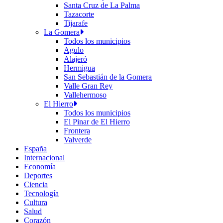
Santa Cruz de La Palma
Tazacorte
Tijarafe
La Gomera
Todos los municipios
Agulo
Alajeró
Hermigua
San Sebastián de la Gomera
Valle Gran Rey
Vallehermoso
El Hierro
Todos los municipios
El Pinar de El Hierro
Frontera
Valverde
España
Internacional
Economía
Deportes
Ciencia
Tecnología
Cultura
Salud
Corazón