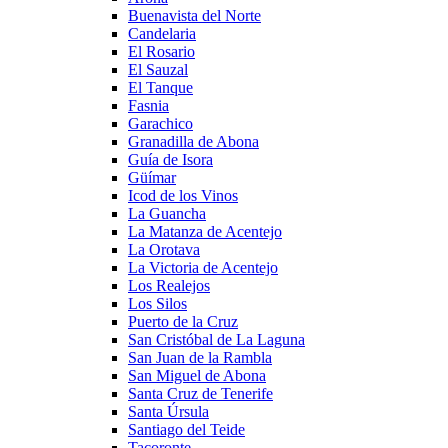
Buenavista del Norte
Candelaria
El Rosario
El Sauzal
El Tanque
Fasnia
Garachico
Granadilla de Abona
Guía de Isora
Güímar
Icod de los Vinos
La Guancha
La Matanza de Acentejo
La Orotava
La Victoria de Acentejo
Los Realejos
Los Silos
Puerto de la Cruz
San Cristóbal de La Laguna
San Juan de la Rambla
San Miguel de Abona
Santa Cruz de Tenerife
Santa Úrsula
Santiago del Teide
Tacoronte