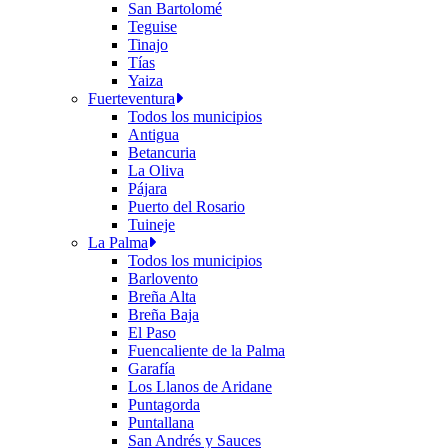
San Bartolomé
Teguise
Tinajo
Tías
Yaiza
Fuerteventura
Todos los municipios
Antigua
Betancuria
La Oliva
Pájara
Puerto del Rosario
Tuineje
La Palma
Todos los municipios
Barlovento
Breña Alta
Breña Baja
El Paso
Fuencaliente de la Palma
Garafía
Los Llanos de Aridane
Puntagorda
Puntallana
San Andrés y Sauces