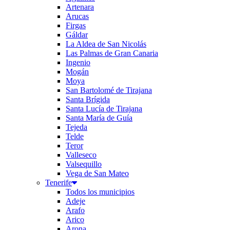
Artenara
Arucas
Firgas
Gáldar
La Aldea de San Nicolás
Las Palmas de Gran Canaria
Ingenio
Mogán
Moya
San Bartolomé de Tirajana
Santa Brígida
Santa Lucía de Tirajana
Santa María de Guía
Tejeda
Telde
Teror
Valleseco
Valsequillo
Vega de San Mateo
Tenerife
Todos los municipios
Adeje
Arafo
Arico
Arona