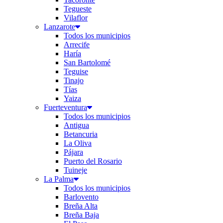
Tegueste
Vilaflor
Lanzarote
Todos los municipios
Arrecife
Haría
San Bartolomé
Teguise
Tinajo
Tías
Yaiza
Fuerteventura
Todos los municipios
Antigua
Betancuria
La Oliva
Pájara
Puerto del Rosario
Tuineje
La Palma
Todos los municipios
Barlovento
Breña Alta
Breña Baja