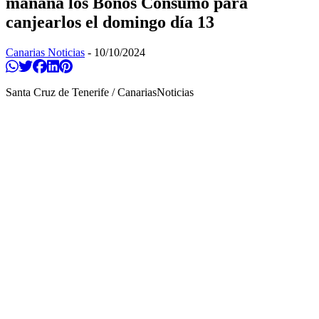
mañana los Bonos Consumo para
canjearlos el domingo día 13
Canarias Noticias
-
10/10/2024
Compartir en Whatsapp
Twittear
Compartir en Facebook
Compartir en Linkedin
Compartir en Pinterest
Santa Cruz de Tenerife / CanariasNoticias