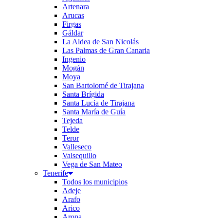
Artenara
Arucas
Firgas
Gáldar
La Aldea de San Nicolás
Las Palmas de Gran Canaria
Ingenio
Mogán
Moya
San Bartolomé de Tirajana
Santa Brígida
Santa Lucía de Tirajana
Santa María de Guía
Tejeda
Telde
Teror
Valleseco
Valsequillo
Vega de San Mateo
Tenerife
Todos los municipios
Adeje
Arafo
Arico
Arona