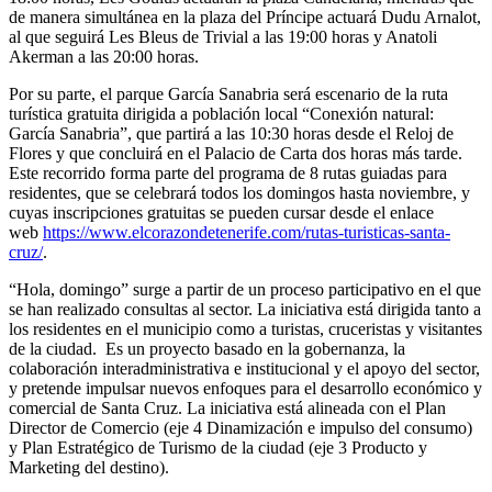
de manera simultánea en la plaza del Príncipe actuará Dudu Arnalot,
al que seguirá Les Bleus de Trivial a las 19:00 horas y Anatoli
Akerman a las 20:00 horas.
Por su parte, el parque García Sanabria será escenario de la ruta
turística gratuita dirigida a población local “Conexión natural:
García Sanabria”, que partirá a las 10:30 horas desde el Reloj de
Flores y que concluirá en el Palacio de Carta dos horas más tarde.
Este recorrido forma parte del programa de 8 rutas guiadas para
residentes, que se celebrará todos los domingos hasta noviembre, y
cuyas inscripciones gratuitas se pueden cursar desde el enlace
web
https://www.elcorazondetenerife.com/rutas-turisticas-santa-
cruz/
.
“Hola, domingo” surge a partir de un proceso participativo en el que
se han realizado consultas al sector. La iniciativa está dirigida tanto a
los residentes en el municipio como a turistas, cruceristas y visitantes
de la ciudad. Es un proyecto basado en la gobernanza, la
colaboración interadministrativa e institucional y el apoyo del sector,
y pretende impulsar nuevos enfoques para el desarrollo económico y
comercial de Santa Cruz. La iniciativa está alineada con el Plan
Director de Comercio (eje 4 Dinamización e impulso del consumo)
y Plan Estratégico de Turismo de la ciudad (eje 3 Producto y
Marketing del destino).