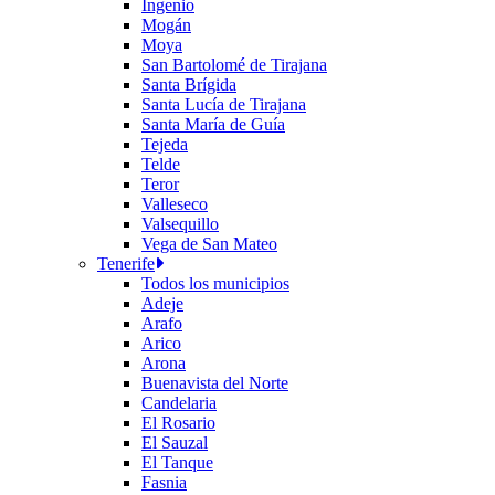
Ingenio
Mogán
Moya
San Bartolomé de Tirajana
Santa Brígida
Santa Lucía de Tirajana
Santa María de Guía
Tejeda
Telde
Teror
Valleseco
Valsequillo
Vega de San Mateo
Tenerife
Todos los municipios
Adeje
Arafo
Arico
Arona
Buenavista del Norte
Candelaria
El Rosario
El Sauzal
El Tanque
Fasnia