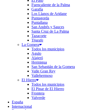
El Paso
Fuencaliente de la Palma
Garafía
Los Llanos de Aridane
Puntagorda
Puntallana
San Andrés y Sauces
Santa Cruz de La Palma
Tazacorte
Tijarafe
La Gomera
Todos los municipios
Agulo
Alajeró
Hermigua
San Sebastián de la Gomera
Valle Gran Rey
Vallehermoso
El Hierro
Todos los municipios
El Pinar de El Hierro
Frontera
Valverde
España
Internacional