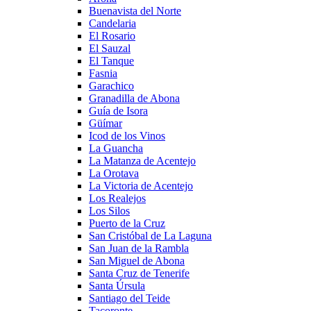
Buenavista del Norte
Candelaria
El Rosario
El Sauzal
El Tanque
Fasnia
Garachico
Granadilla de Abona
Guía de Isora
Güímar
Icod de los Vinos
La Guancha
La Matanza de Acentejo
La Orotava
La Victoria de Acentejo
Los Realejos
Los Silos
Puerto de la Cruz
San Cristóbal de La Laguna
San Juan de la Rambla
San Miguel de Abona
Santa Cruz de Tenerife
Santa Úrsula
Santiago del Teide
Tacoronte