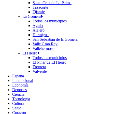
Santa Cruz de La Palma
Tazacorte
Tijarafe
La Gomera
Todos los municipios
Agulo
Alajeró
Hermigua
San Sebastián de la Gomera
Valle Gran Rey
Vallehermoso
El Hierro
Todos los municipios
El Pinar de El Hierro
Frontera
Valverde
España
Internacional
Economía
Deportes
Ciencia
Tecnología
Cultura
Salud
Corazón