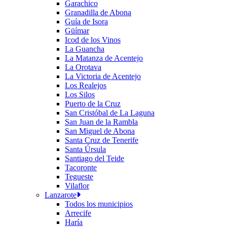
Garachico
Granadilla de Abona
Guía de Isora
Güímar
Icod de los Vinos
La Guancha
La Matanza de Acentejo
La Orotava
La Victoria de Acentejo
Los Realejos
Los Silos
Puerto de la Cruz
San Cristóbal de La Laguna
San Juan de la Rambla
San Miguel de Abona
Santa Cruz de Tenerife
Santa Úrsula
Santiago del Teide
Tacoronte
Tegueste
Vilaflor
Lanzarote
Todos los municipios
Arrecife
Haría