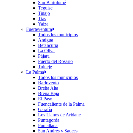
San Bartolomé
Teguise
Tinajo
Tías
Yaiza
Fuerteventura
Todos los municipios
Antigua
Betancuria
La Oliva
Pájara
Puerto del Rosario
Tuineje
La Palma
Todos los municipios
Barlovento
Breña Alta
Breña Baja
El Paso
Fuencaliente de la Palma
Garafía
Los Llanos de Aridane
Puntagorda
Puntallana
San Andrés y Sauces