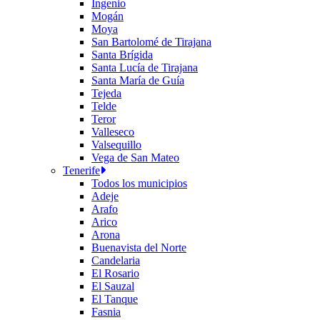
Ingenio
Mogán
Moya
San Bartolomé de Tirajana
Santa Brígida
Santa Lucía de Tirajana
Santa María de Guía
Tejeda
Telde
Teror
Valleseco
Valsequillo
Vega de San Mateo
Tenerife
Todos los municipios
Adeje
Arafo
Arico
Arona
Buenavista del Norte
Candelaria
El Rosario
El Sauzal
El Tanque
Fasnia