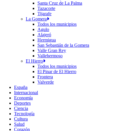
Santa Cruz de La Palma
Tazacorte
Tijarafe
La Gomera
Todos los municipios
Agulo
Alajeró
Hermigua
San Sebastián de la Gomera
Valle Gran Rey
Vallehermoso
El Hierro
Todos los municipios
El Pinar de El Hierro
Frontera
Valverde
España
Internacional
Economía
Deportes
Ciencia
Tecnología
Cultura
Salud
Corazón