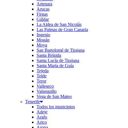
Artenara
Arucas
Firgas
Gáldar
La Aldea de San Nicolás
Las Palmas de Gran Canaria
Ingenio
Mogán
Moya
San Bartolomé de Tirajana
Santa Brígida
Santa Lucía de Tirajana
Santa María de Guía
Tejeda
Telde
Teror
Valleseco
Valsequillo
Vega de San Mateo
Tenerife
Todos los municipios
Adeje
Arafo
Arico
Arona