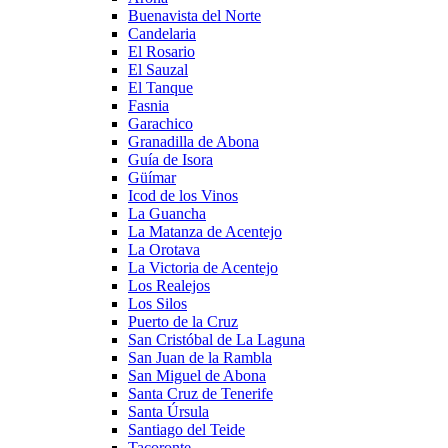
Buenavista del Norte
Candelaria
El Rosario
El Sauzal
El Tanque
Fasnia
Garachico
Granadilla de Abona
Guía de Isora
Güímar
Icod de los Vinos
La Guancha
La Matanza de Acentejo
La Orotava
La Victoria de Acentejo
Los Realejos
Los Silos
Puerto de la Cruz
San Cristóbal de La Laguna
San Juan de la Rambla
San Miguel de Abona
Santa Cruz de Tenerife
Santa Úrsula
Santiago del Teide
Tacoronte