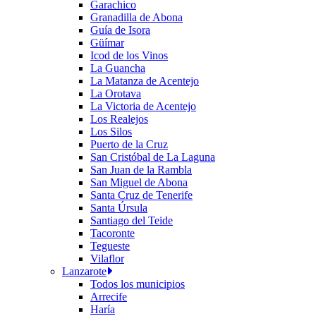
Garachico
Granadilla de Abona
Guía de Isora
Güímar
Icod de los Vinos
La Guancha
La Matanza de Acentejo
La Orotava
La Victoria de Acentejo
Los Realejos
Los Silos
Puerto de la Cruz
San Cristóbal de La Laguna
San Juan de la Rambla
San Miguel de Abona
Santa Cruz de Tenerife
Santa Úrsula
Santiago del Teide
Tacoronte
Tegueste
Vilaflor
Lanzarote
Todos los municipios
Arrecife
Haría