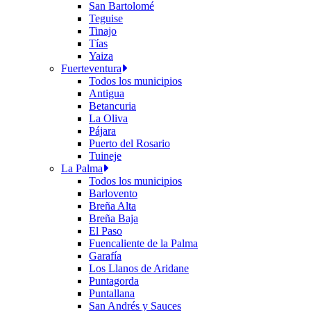
San Bartolomé
Teguise
Tinajo
Tías
Yaiza
Fuerteventura
Todos los municipios
Antigua
Betancuria
La Oliva
Pájara
Puerto del Rosario
Tuineje
La Palma
Todos los municipios
Barlovento
Breña Alta
Breña Baja
El Paso
Fuencaliente de la Palma
Garafía
Los Llanos de Aridane
Puntagorda
Puntallana
San Andrés y Sauces