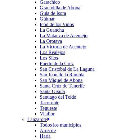
Garachico
Granadilla de Abona
Guía de Isora
Güímar
Icod de los Vinos
La Guancha
La Matanza de Acentejo
La Orotava
La Victoria de Acentejo
Los Realejos
Los Silos
Puerto de la Cruz
San Cristóbal de La Laguna
San Juan de la Rambla
San Miguel de Abona
Santa Cruz de Tenerife
Santa Úrsula
Santiago del Teide
Tacoronte
Tegueste
Vilaflor
Lanzarote
Todos los municipios
Arrecife
Haría