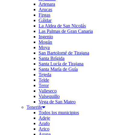
Artenara
Arucas
Firgas
Gáldar
La Aldea de San Nicolás
Las Palmas de Gran Canaria
Ingenio
Mogán
Moya
San Bartolomé de Tirajana
Santa Brígida
Santa Lucía de Tirajana
Santa María de Guía
Tejeda
Telde
Teror
Valleseco
Valsequillo
Vega de San Mateo
Tenerife
Todos los municipios
Adeje
Arafo
Arico
Arona