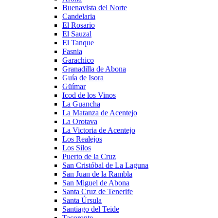
Buenavista del Norte
Candelaria
El Rosario
El Sauzal
El Tanque
Fasnia
Garachico
Granadilla de Abona
Guía de Isora
Güímar
Icod de los Vinos
La Guancha
La Matanza de Acentejo
La Orotava
La Victoria de Acentejo
Los Realejos
Los Silos
Puerto de la Cruz
San Cristóbal de La Laguna
San Juan de la Rambla
San Miguel de Abona
Santa Cruz de Tenerife
Santa Úrsula
Santiago del Teide
Tacoronte