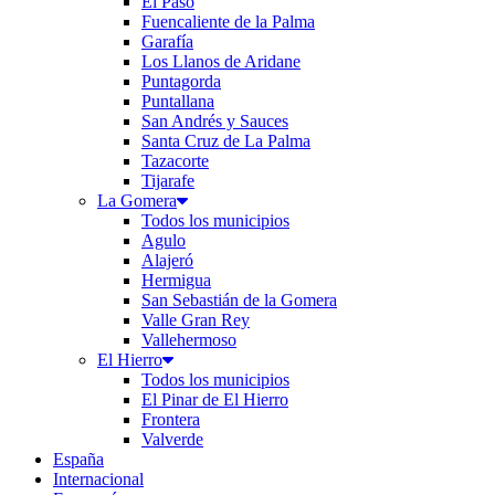
El Paso
Fuencaliente de la Palma
Garafía
Los Llanos de Aridane
Puntagorda
Puntallana
San Andrés y Sauces
Santa Cruz de La Palma
Tazacorte
Tijarafe
La Gomera
Todos los municipios
Agulo
Alajeró
Hermigua
San Sebastián de la Gomera
Valle Gran Rey
Vallehermoso
El Hierro
Todos los municipios
El Pinar de El Hierro
Frontera
Valverde
España
Internacional