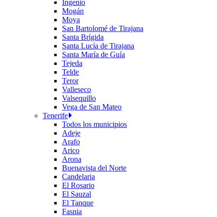
Ingenio
Mogán
Moya
San Bartolomé de Tirajana
Santa Brígida
Santa Lucía de Tirajana
Santa María de Guía
Tejeda
Telde
Teror
Valleseco
Valsequillo
Vega de San Mateo
Tenerife
Todos los municipios
Adeje
Arafo
Arico
Arona
Buenavista del Norte
Candelaria
El Rosario
El Sauzal
El Tanque
Fasnia