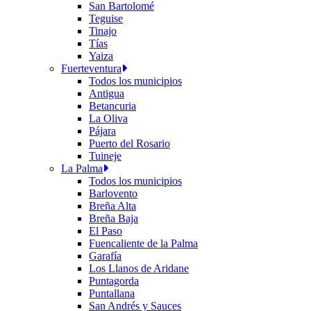
San Bartolomé
Teguise
Tinajo
Tías
Yaiza
Fuerteventura
Todos los municipios
Antigua
Betancuria
La Oliva
Pájara
Puerto del Rosario
Tuineje
La Palma
Todos los municipios
Barlovento
Breña Alta
Breña Baja
El Paso
Fuencaliente de la Palma
Garafía
Los Llanos de Aridane
Puntagorda
Puntallana
San Andrés y Sauces