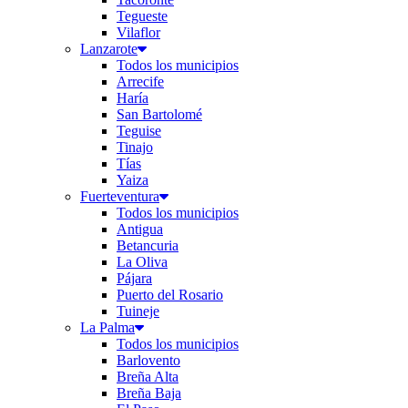
Tegueste
Vilaflor
Lanzarote
Todos los municipios
Arrecife
Haría
San Bartolomé
Teguise
Tinajo
Tías
Yaiza
Fuerteventura
Todos los municipios
Antigua
Betancuria
La Oliva
Pájara
Puerto del Rosario
Tuineje
La Palma
Todos los municipios
Barlovento
Breña Alta
Breña Baja