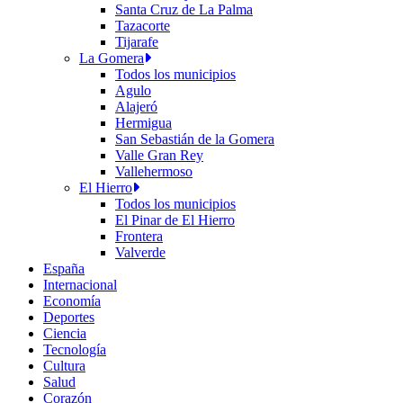
Santa Cruz de La Palma
Tazacorte
Tijarafe
La Gomera
Todos los municipios
Agulo
Alajeró
Hermigua
San Sebastián de la Gomera
Valle Gran Rey
Vallehermoso
El Hierro
Todos los municipios
El Pinar de El Hierro
Frontera
Valverde
España
Internacional
Economía
Deportes
Ciencia
Tecnología
Cultura
Salud
Corazón