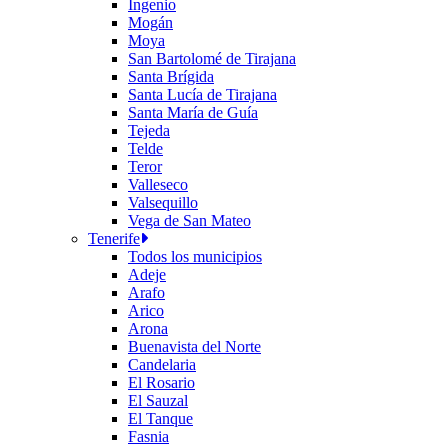
Ingenio
Mogán
Moya
San Bartolomé de Tirajana
Santa Brígida
Santa Lucía de Tirajana
Santa María de Guía
Tejeda
Telde
Teror
Valleseco
Valsequillo
Vega de San Mateo
Tenerife
Todos los municipios
Adeje
Arafo
Arico
Arona
Buenavista del Norte
Candelaria
El Rosario
El Sauzal
El Tanque
Fasnia