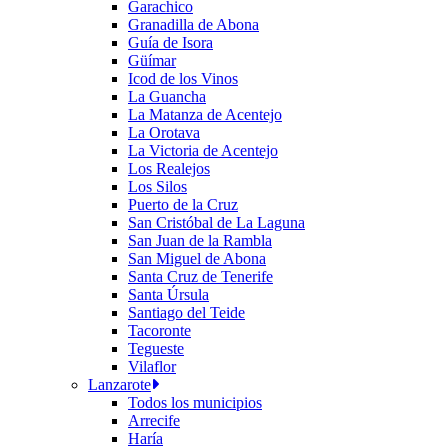
Garachico
Granadilla de Abona
Guía de Isora
Güímar
Icod de los Vinos
La Guancha
La Matanza de Acentejo
La Orotava
La Victoria de Acentejo
Los Realejos
Los Silos
Puerto de la Cruz
San Cristóbal de La Laguna
San Juan de la Rambla
San Miguel de Abona
Santa Cruz de Tenerife
Santa Úrsula
Santiago del Teide
Tacoronte
Tegueste
Vilaflor
Lanzarote
Todos los municipios
Arrecife
Haría