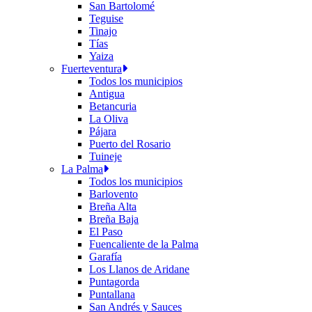
San Bartolomé
Teguise
Tinajo
Tías
Yaiza
Fuerteventura
Todos los municipios
Antigua
Betancuria
La Oliva
Pájara
Puerto del Rosario
Tuineje
La Palma
Todos los municipios
Barlovento
Breña Alta
Breña Baja
El Paso
Fuencaliente de la Palma
Garafía
Los Llanos de Aridane
Puntagorda
Puntallana
San Andrés y Sauces