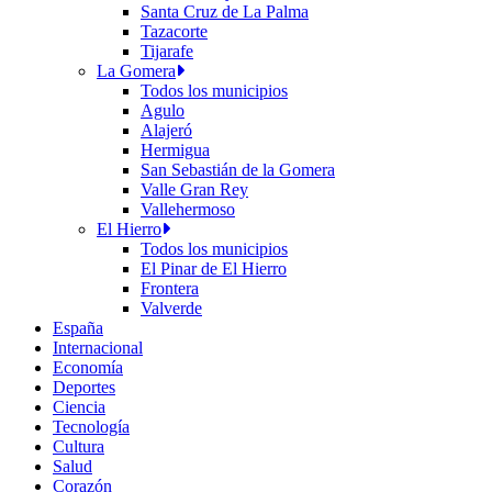
Santa Cruz de La Palma
Tazacorte
Tijarafe
La Gomera
Todos los municipios
Agulo
Alajeró
Hermigua
San Sebastián de la Gomera
Valle Gran Rey
Vallehermoso
El Hierro
Todos los municipios
El Pinar de El Hierro
Frontera
Valverde
España
Internacional
Economía
Deportes
Ciencia
Tecnología
Cultura
Salud
Corazón