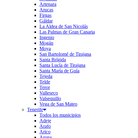
Artenara
Arucas
Firgas
Gáldar
La Aldea de San Nicolás
Las Palmas de Gran Canaria
Ingenio
Mogán
Moya
San Bartolomé de Tirajana
Santa Brígida
Santa Lucía de Tirajana
Santa María de Guía
Tejeda
Telde
Teror
Valleseco
Valsequillo
Vega de San Mateo
Tenerife
Todos los municipios
Adeje
Arafo
Arico
Arona