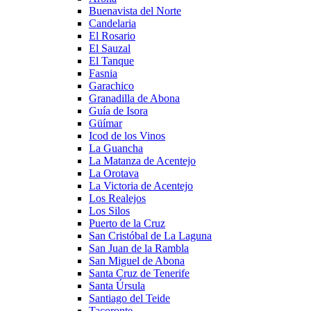
Buenavista del Norte
Candelaria
El Rosario
El Sauzal
El Tanque
Fasnia
Garachico
Granadilla de Abona
Guía de Isora
Güímar
Icod de los Vinos
La Guancha
La Matanza de Acentejo
La Orotava
La Victoria de Acentejo
Los Realejos
Los Silos
Puerto de la Cruz
San Cristóbal de La Laguna
San Juan de la Rambla
San Miguel de Abona
Santa Cruz de Tenerife
Santa Úrsula
Santiago del Teide
Tacoronte