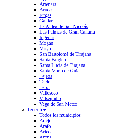
Artenara
Arucas
Firgas
Gáldar
La Aldea de San Nicolás
Las Palmas de Gran Canaria
Ingenio
Mogán
Moya
San Bartolomé de Tirajana
Santa Brígida
Santa Lucía de Tirajana
Santa María de Guía
Tejeda
Telde
Teror
Valleseco
Valsequillo
Vega de San Mateo
Tenerife
Todos los municipios
Adeje
Arafo
Arico
Arona