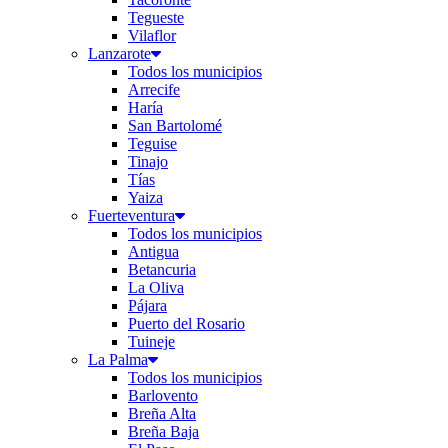
Tegueste
Vilaflor
Lanzarote
Todos los municipios
Arrecife
Haría
San Bartolomé
Teguise
Tinajo
Tías
Yaiza
Fuerteventura
Todos los municipios
Antigua
Betancuria
La Oliva
Pájara
Puerto del Rosario
Tuineje
La Palma
Todos los municipios
Barlovento
Breña Alta
Breña Baja