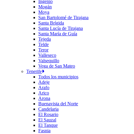
Ingenio
Mogán
Moya
San Bartolomé de Tirajana
Santa Brígida
Santa Lucía de Tirajana
Santa María de Guía
Tejeda
Telde
Teror
Valleseco
Valsequillo
Vega de San Mateo
Tenerife
Todos los municipios
Adeje
Arafo
Arico
Arona
Buenavista del Norte
Candelaria
El Rosario
El Sauzal
El Tanque
Fasnia