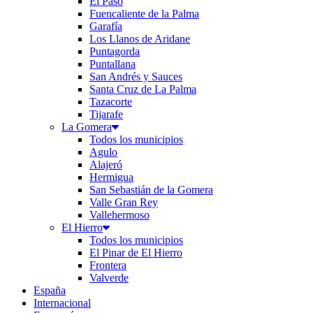
El Paso
Fuencaliente de la Palma
Garafía
Los Llanos de Aridane
Puntagorda
Puntallana
San Andrés y Sauces
Santa Cruz de La Palma
Tazacorte
Tijarafe
La Gomera
Todos los municipios
Agulo
Alajeró
Hermigua
San Sebastián de la Gomera
Valle Gran Rey
Vallehermoso
El Hierro
Todos los municipios
El Pinar de El Hierro
Frontera
Valverde
España
Internacional