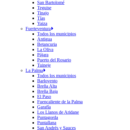
San Bartolomé
Teguise
Tinajo
Tías
Yaiza
Fuerteventura
Todos los municipios
Antigua
Betancuria
La Oliva
Pájara
Puerto del Rosario
Tuineje
La Palma
Todos los municipios
Barlovento
Breña Alta
Breña Baja
El Paso
Fuencaliente de la Palma
Garafía
Los Llanos de Aridane
Puntagorda
Puntallana
San Andrés y Sauces