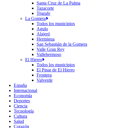
Santa Cruz de La Palma
Tazacorte
Tijarafe
La Gomera
Todos los municipios
Agulo
Alajeró
Hermigua
San Sebastián de la Gomera
Valle Gran Rey
Vallehermoso
El Hierro
Todos los municipios
El Pinar de El Hierro
Frontera
Valverde
España
Internacional
Economía
Deportes
Ciencia
Tecnología
Cultura
Salud
Corazón