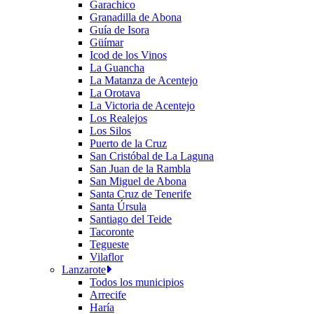
Garachico
Granadilla de Abona
Guía de Isora
Güímar
Icod de los Vinos
La Guancha
La Matanza de Acentejo
La Orotava
La Victoria de Acentejo
Los Realejos
Los Silos
Puerto de la Cruz
San Cristóbal de La Laguna
San Juan de la Rambla
San Miguel de Abona
Santa Cruz de Tenerife
Santa Úrsula
Santiago del Teide
Tacoronte
Tegueste
Vilaflor
Lanzarote
Todos los municipios
Arrecife
Haría