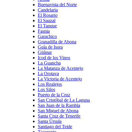
Buenavista del Norte
Candelaria
El Rosario
El Sauzal
El Tanque
Fasnia
Garachico
Granadilla de Abona
Guía de Isora
Güímar
Icod de los Vinos
La Guancha
La Matanza de Acentejo
La Orotava
La Victoria de Acentejo
Los Realejos
Los Silos
Puerto de la Cruz
San Cristóbal de La Laguna
San Juan de la Rambla
San Miguel de Abona
Santa Cruz de Tenerife
Santa Úrsula
Santiago del Teide
Tacoronte