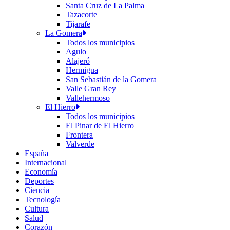
Santa Cruz de La Palma
Tazacorte
Tijarafe
La Gomera
Todos los municipios
Agulo
Alajeró
Hermigua
San Sebastián de la Gomera
Valle Gran Rey
Vallehermoso
El Hierro
Todos los municipios
El Pinar de El Hierro
Frontera
Valverde
España
Internacional
Economía
Deportes
Ciencia
Tecnología
Cultura
Salud
Corazón