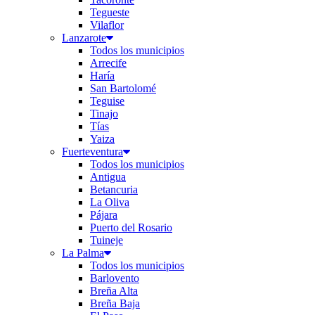
Tegueste
Vilaflor
Lanzarote
Todos los municipios
Arrecife
Haría
San Bartolomé
Teguise
Tinajo
Tías
Yaiza
Fuerteventura
Todos los municipios
Antigua
Betancuria
La Oliva
Pájara
Puerto del Rosario
Tuineje
La Palma
Todos los municipios
Barlovento
Breña Alta
Breña Baja