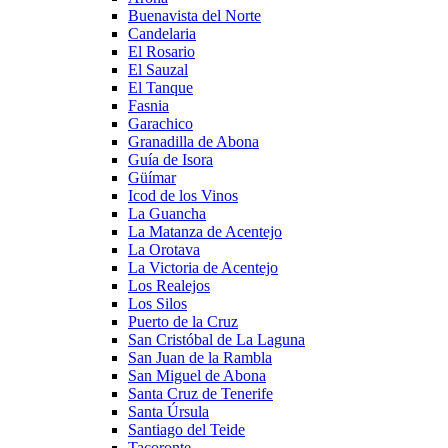
Buenavista del Norte
Candelaria
El Rosario
El Sauzal
El Tanque
Fasnia
Garachico
Granadilla de Abona
Guía de Isora
Güímar
Icod de los Vinos
La Guancha
La Matanza de Acentejo
La Orotava
La Victoria de Acentejo
Los Realejos
Los Silos
Puerto de la Cruz
San Cristóbal de La Laguna
San Juan de la Rambla
San Miguel de Abona
Santa Cruz de Tenerife
Santa Úrsula
Santiago del Teide
Tacoronte