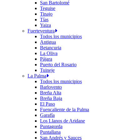
San Bartolomé
Teguise
Tinajo
Tías
Yaiza
Fuerteventura
Todos los municipios
Antigua
Betancuria
La Oliva
Pájara
Puerto del Rosario
Tuineje
La Palma
Todos los municipios
Barlovento
Breña Alta
Breña Baja
El Paso
Fuencaliente de la Palma
Garafía
Los Llanos de Aridane
Puntagorda
Puntallana
San Andrés y Sauces