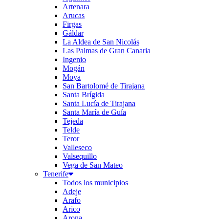
Artenara
Arucas
Firgas
Gáldar
La Aldea de San Nicolás
Las Palmas de Gran Canaria
Ingenio
Mogán
Moya
San Bartolomé de Tirajana
Santa Brígida
Santa Lucía de Tirajana
Santa María de Guía
Tejeda
Telde
Teror
Valleseco
Valsequillo
Vega de San Mateo
Tenerife
Todos los municipios
Adeje
Arafo
Arico
Arona