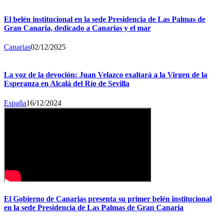
El belén institucional en la sede Presidencia de Las Palmas de
Gran Canaria, dedicado a Canarias y el mar
Canarias
02/12/2025
La voz de la devoción: Juan Velazco exaltará a la Virgen de la
Esperanza en Alcalá del Río de Sevilla
España
16/12/2024
El Gobierno de Canarias presenta su primer belén institucional
en la sede Presidencia de Las Palmas de Gran Canaria