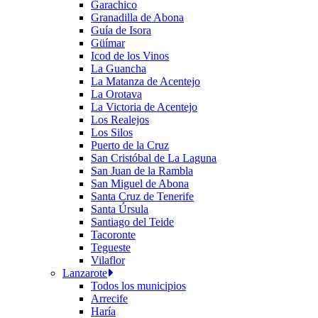
Garachico
Granadilla de Abona
Guía de Isora
Güímar
Icod de los Vinos
La Guancha
La Matanza de Acentejo
La Orotava
La Victoria de Acentejo
Los Realejos
Los Silos
Puerto de la Cruz
San Cristóbal de La Laguna
San Juan de la Rambla
San Miguel de Abona
Santa Cruz de Tenerife
Santa Úrsula
Santiago del Teide
Tacoronte
Tegueste
Vilaflor
Lanzarote
Todos los municipios
Arrecife
Haría