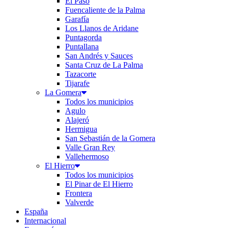
El Paso
Fuencaliente de la Palma
Garafía
Los Llanos de Aridane
Puntagorda
Puntallana
San Andrés y Sauces
Santa Cruz de La Palma
Tazacorte
Tijarafe
La Gomera
Todos los municipios
Agulo
Alajeró
Hermigua
San Sebastián de la Gomera
Valle Gran Rey
Vallehermoso
El Hierro
Todos los municipios
El Pinar de El Hierro
Frontera
Valverde
España
Internacional