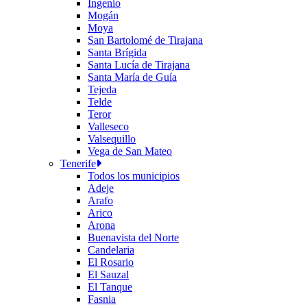
Ingenio
Mogán
Moya
San Bartolomé de Tirajana
Santa Brígida
Santa Lucía de Tirajana
Santa María de Guía
Tejeda
Telde
Teror
Valleseco
Valsequillo
Vega de San Mateo
Tenerife
Todos los municipios
Adeje
Arafo
Arico
Arona
Buenavista del Norte
Candelaria
El Rosario
El Sauzal
El Tanque
Fasnia