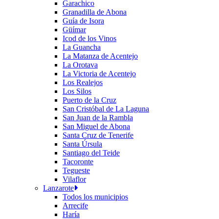
Garachico
Granadilla de Abona
Guía de Isora
Güímar
Icod de los Vinos
La Guancha
La Matanza de Acentejo
La Orotava
La Victoria de Acentejo
Los Realejos
Los Silos
Puerto de la Cruz
San Cristóbal de La Laguna
San Juan de la Rambla
San Miguel de Abona
Santa Cruz de Tenerife
Santa Úrsula
Santiago del Teide
Tacoronte
Tegueste
Vilaflor
Lanzarote
Todos los municipios
Arrecife
Haría