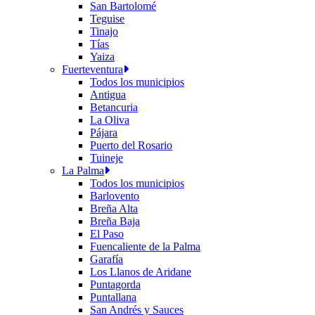
San Bartolomé
Teguise
Tinajo
Tías
Yaiza
Fuerteventura
Todos los municipios
Antigua
Betancuria
La Oliva
Pájara
Puerto del Rosario
Tuineje
La Palma
Todos los municipios
Barlovento
Breña Alta
Breña Baja
El Paso
Fuencaliente de la Palma
Garafía
Los Llanos de Aridane
Puntagorda
Puntallana
San Andrés y Sauces