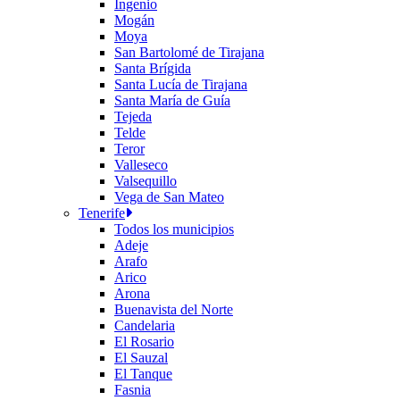
Ingenio
Mogán
Moya
San Bartolomé de Tirajana
Santa Brígida
Santa Lucía de Tirajana
Santa María de Guía
Tejeda
Telde
Teror
Valleseco
Valsequillo
Vega de San Mateo
Tenerife
Todos los municipios
Adeje
Arafo
Arico
Arona
Buenavista del Norte
Candelaria
El Rosario
El Sauzal
El Tanque
Fasnia