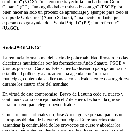
equilibrio” (VOX); “una enorme trayectoria luchado por Gran
Canaria” (CC); “un orgullo haber trabajado contigo” (PSOE); “su
buen hacer ha sido un proceso de aprendizaje y ejemplo para todo el
Grupo de Gobierno” (Aando Sataute); “una mente brillante que
esperamos siga ayudando a Santa Brígida” (PP); “un referente”
(UxGC).
Ando-PSOE-UxGC
La renuncia forma parte del pacto de gobernabilidad firmado tras las
elecciones municipales por las formaciones Ando Sataute, PSOE y
Unidos por Gran Canaria. Este acuerdo, diseñado para garantizar la
estabilidad política y avanzar en una agenda común para el
municipio, contempla la alternancia en la alcaldía entre dos regidores
durante los cuatro años del mandato.
En virtud de este compromiso, Bravo de Laguna cede su puesto y
continuará como concejal hasta el 7 de enero, fecha en la que se
hará un pleno para elegir nuevo alcalde.
Con la renuncia oficializada, José Armengol se prepara para asumir
la responsabilidad de liderar el municipio. Entre sus retos está
garantizar la continuidad de los proyectos en curso y abordar los
desafíos más urgentes, desde la mejora de infraestructuras hasta el