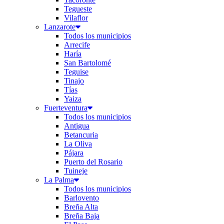
Tegueste
Vilaflor
Lanzarote
Todos los municipios
Arrecife
Haría
San Bartolomé
Teguise
Tinajo
Tías
Yaiza
Fuerteventura
Todos los municipios
Antigua
Betancuria
La Oliva
Pájara
Puerto del Rosario
Tuineje
La Palma
Todos los municipios
Barlovento
Breña Alta
Breña Baja