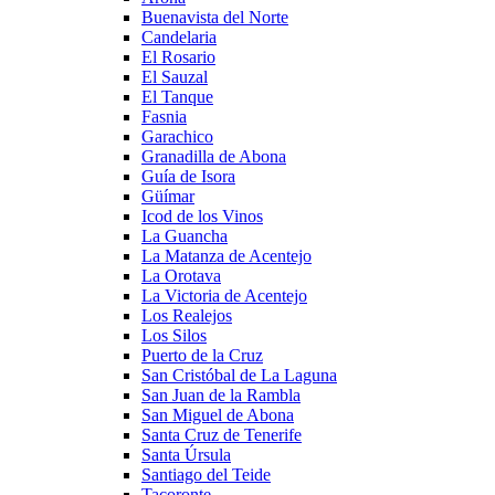
Buenavista del Norte
Candelaria
El Rosario
El Sauzal
El Tanque
Fasnia
Garachico
Granadilla de Abona
Guía de Isora
Güímar
Icod de los Vinos
La Guancha
La Matanza de Acentejo
La Orotava
La Victoria de Acentejo
Los Realejos
Los Silos
Puerto de la Cruz
San Cristóbal de La Laguna
San Juan de la Rambla
San Miguel de Abona
Santa Cruz de Tenerife
Santa Úrsula
Santiago del Teide
Tacoronte