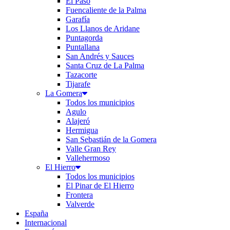
El Paso
Fuencaliente de la Palma
Garafía
Los Llanos de Aridane
Puntagorda
Puntallana
San Andrés y Sauces
Santa Cruz de La Palma
Tazacorte
Tijarafe
La Gomera
Todos los municipios
Agulo
Alajeró
Hermigua
San Sebastián de la Gomera
Valle Gran Rey
Vallehermoso
El Hierro
Todos los municipios
El Pinar de El Hierro
Frontera
Valverde
España
Internacional