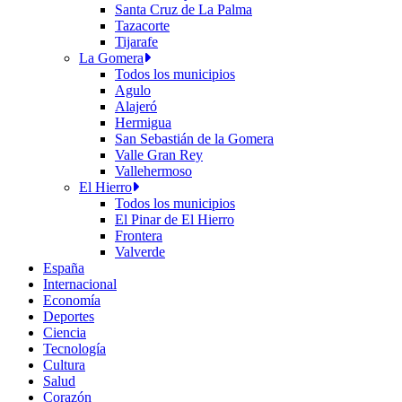
Santa Cruz de La Palma
Tazacorte
Tijarafe
La Gomera
Todos los municipios
Agulo
Alajeró
Hermigua
San Sebastián de la Gomera
Valle Gran Rey
Vallehermoso
El Hierro
Todos los municipios
El Pinar de El Hierro
Frontera
Valverde
España
Internacional
Economía
Deportes
Ciencia
Tecnología
Cultura
Salud
Corazón