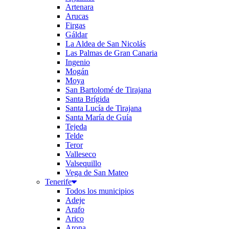
Artenara
Arucas
Firgas
Gáldar
La Aldea de San Nicolás
Las Palmas de Gran Canaria
Ingenio
Mogán
Moya
San Bartolomé de Tirajana
Santa Brígida
Santa Lucía de Tirajana
Santa María de Guía
Tejeda
Telde
Teror
Valleseco
Valsequillo
Vega de San Mateo
Tenerife
Todos los municipios
Adeje
Arafo
Arico
Arona