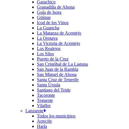
Garachico
Granadilla de Abona
Guía de Isora
Güímar
Icod de los Vinos
La Guancha
La Matanza de Acentejo
La Orotava
La Victoria de Acentejo
Los Realejos
Los Silos
Puerto de la Cruz
San Cristóbal de La Laguna
San Juan de la Rambla
San Miguel de Abona
Santa Cruz de Tenerife
Santa Úrsula
Santiago del Teide
Tacoronte
Tegueste
Vilaflor
Lanzarote
Todos los municipios
Arrecife
Haría