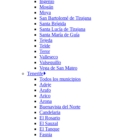
Ingenio
Mogán
Moya
San Bartolomé de Tirajana
Santa Brígida
Santa Lucía de Tirajana
Santa María de Guía
Tejeda
Telde
Teror
Valleseco
Valsequillo
Vega de San Mateo
Tenerife
Todos los municipios
Adeje
Arafo
Arico
Arona
Buenavista del Norte
Candelaria
El Rosario
El Sauzal
El Tanque
Fasnia