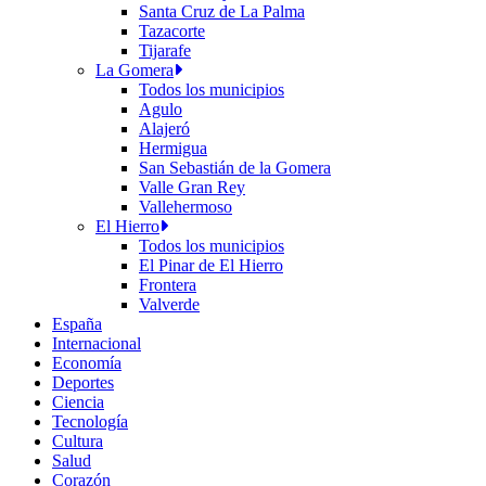
Santa Cruz de La Palma
Tazacorte
Tijarafe
La Gomera
Todos los municipios
Agulo
Alajeró
Hermigua
San Sebastián de la Gomera
Valle Gran Rey
Vallehermoso
El Hierro
Todos los municipios
El Pinar de El Hierro
Frontera
Valverde
España
Internacional
Economía
Deportes
Ciencia
Tecnología
Cultura
Salud
Corazón