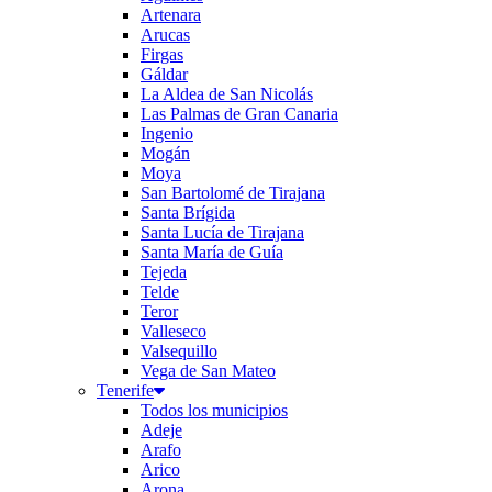
Artenara
Arucas
Firgas
Gáldar
La Aldea de San Nicolás
Las Palmas de Gran Canaria
Ingenio
Mogán
Moya
San Bartolomé de Tirajana
Santa Brígida
Santa Lucía de Tirajana
Santa María de Guía
Tejeda
Telde
Teror
Valleseco
Valsequillo
Vega de San Mateo
Tenerife
Todos los municipios
Adeje
Arafo
Arico
Arona