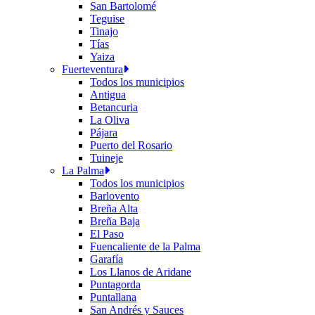
San Bartolomé
Teguise
Tinajo
Tías
Yaiza
Fuerteventura
Todos los municipios
Antigua
Betancuria
La Oliva
Pájara
Puerto del Rosario
Tuineje
La Palma
Todos los municipios
Barlovento
Breña Alta
Breña Baja
El Paso
Fuencaliente de la Palma
Garafía
Los Llanos de Aridane
Puntagorda
Puntallana
San Andrés y Sauces